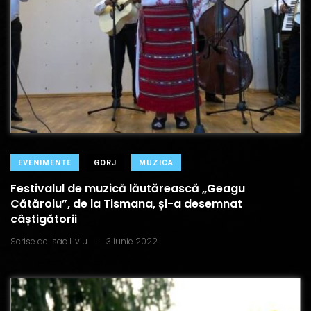
EVENIMENTE
GORJ
MUZICA
Festivalul de muzică lăutărească „Geagu
Cătăroiu”, de la Tismana, și-a desemnat
câștigătorii
.
Scrise de
Isac Liviu
3 iunie 2022