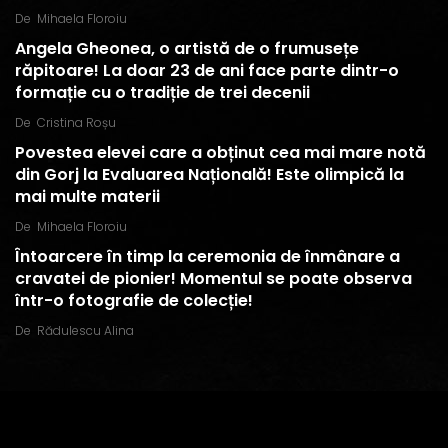
De
Mihaela Floroiu
Angela Gheonea, o artistă de o frumusețe
răpitoare! La doar 23 de ani face parte dintr-o
formație cu o tradiție de trei decenii
De
Cristina Roșu
Povestea elevei care a obținut cea mai mare notă
din Gorj la Evaluarea Națională! Este olimpică la
mai multe materii
De
Mihaela Floroiu
Întoarcere în timp la ceremonia de înmânare a
cravatei de pionier! Momentul se poate observa
într-o fotografie de colecție!
De
Rădulescu Alina