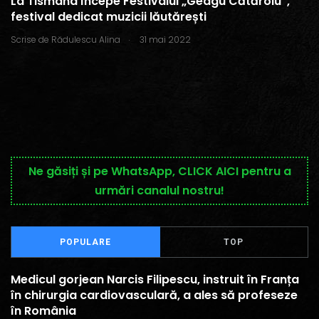
La Tismana începe Festivalul „Geagu Cătăroiu”,
festival dedicat muzicii lăutărești
.
Scrise de
Rădulescu Alina
31 mai 2022
Ne găsiți și pe WhatsApp, CLICK AICI pentru a
urmări canalul nostru!
POPULARE
TOP
Medicul gorjean Narcis Filipescu, instruit în Franța
în chirurgia cardiovasculară, a ales să profeseze
în România