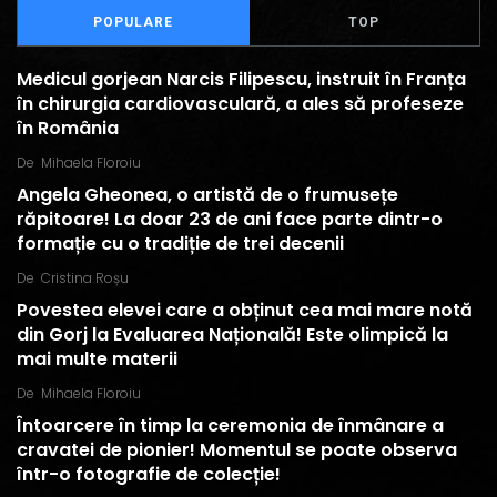
POPULARE
TOP
Medicul gorjean Narcis Filipescu, instruit în Franța
în chirurgia cardiovasculară, a ales să profeseze
în România
De
Mihaela Floroiu
Angela Gheonea, o artistă de o frumusețe
răpitoare! La doar 23 de ani face parte dintr-o
formație cu o tradiție de trei decenii
De
Cristina Roșu
Povestea elevei care a obținut cea mai mare notă
din Gorj la Evaluarea Națională! Este olimpică la
mai multe materii
De
Mihaela Floroiu
Întoarcere în timp la ceremonia de înmânare a
cravatei de pionier! Momentul se poate observa
într-o fotografie de colecție!