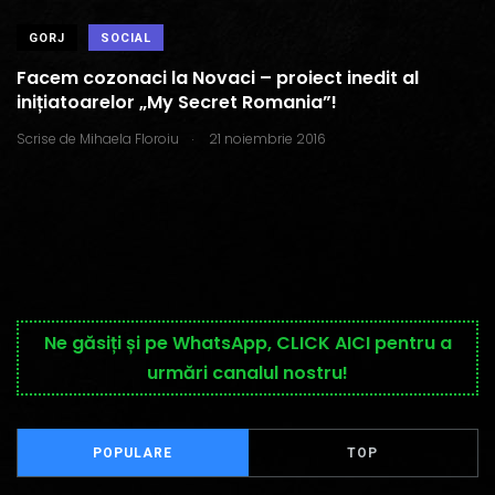
GORJ
SOCIAL
Facem cozonaci la Novaci – proiect inedit al
inițiatoarelor „My Secret Romania”!
.
Scrise de
Mihaela Floroiu
21 noiembrie 2016
Ne găsiți și pe WhatsApp, CLICK AICI pentru a
urmări canalul nostru!
POPULARE
TOP