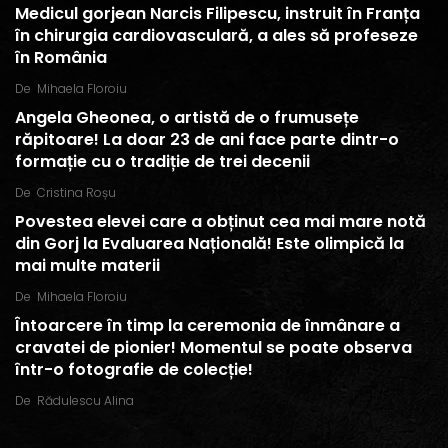
Medicul gorjean Narcis Filipescu, instruit în Franța
în chirurgia cardiovasculară, a ales să profeseze
în România
De
Mihaela Floroiu
Angela Gheonea, o artistă de o frumusețe
răpitoare! La doar 23 de ani face parte dintr-o
formație cu o tradiție de trei decenii
De
Cristina Roșu
Povestea elevei care a obținut cea mai mare notă
din Gorj la Evaluarea Națională! Este olimpică la
mai multe materii
De
Mihaela Floroiu
Întoarcere în timp la ceremonia de înmânare a
cravatei de pionier! Momentul se poate observa
într-o fotografie de colecție!
De
Rădulescu Alina