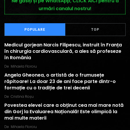
Ne găsiți și pe WhatsApp, CLICK AICI pentru a
urmări canalul nostru!
POPULARE
TOP
Medicul gorjean Narcis Filipescu, instruit în Franța
în chirurgia cardiovasculară, a ales să profeseze
în România
De
Mihaela Floroiu
Angela Gheonea, o artistă de o frumusețe
răpitoare! La doar 23 de ani face parte dintr-o
formație cu o tradiție de trei decenii
De
Cristina Roșu
Povestea elevei care a obținut cea mai mare notă
din Gorj la Evaluarea Națională! Este olimpică la
mai multe materii
De
Mihaela Floroiu