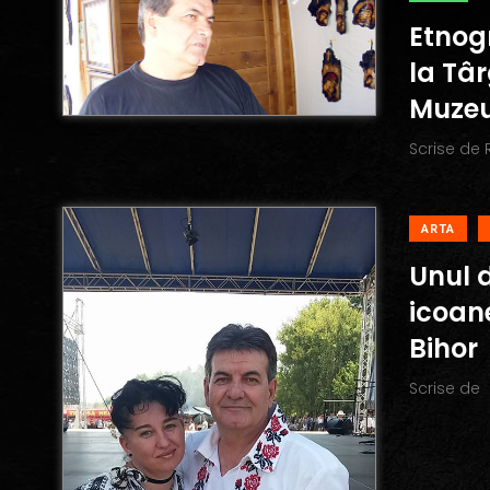
Etnog
la Tâ
Muzeu
Scrise de
ARTA
Unul d
icoane
Bihor
Scrise de