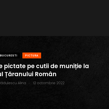
BUCURESTI
PICTURA
 pictate pe cutii de muniție la
l Țăranului Român
.
Rădulescu Alina
12 octombrie 2022