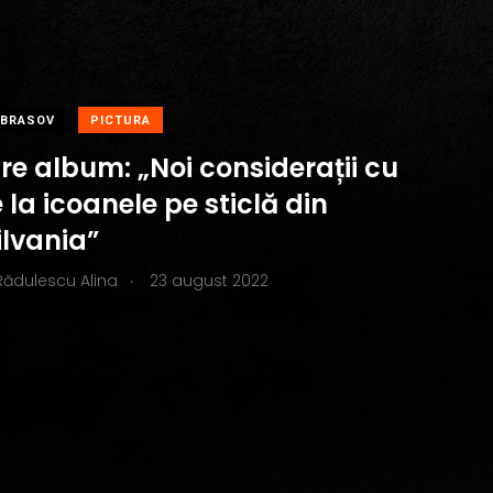
BRASOV
PICTURA
re album: „Noi considerații cu
e la icoanele pe sticlă din
ilvania”
.
Rădulescu Alina
23 august 2022