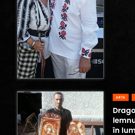
ARTA
Drago
lemnu
în lum