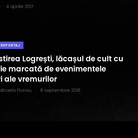
.
4 aprilie 2017
REPORTAJ
irea Logrești, lăcașul de cult cu
orie marcată de evenimentele
i ale vremurilor
.
Mihaela Floroiu
8 septembrie 2016