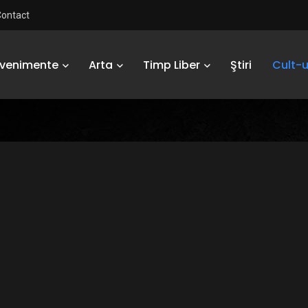
Contact
Evenimente
Arta
Timp Liber
Ştiri
Cult-u