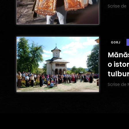
Scrise de
GORJ
Mănăst
o ist
tulbur
Scrise de