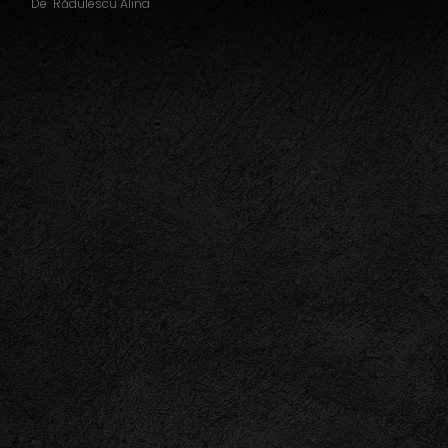
De
Rădulescu Alina