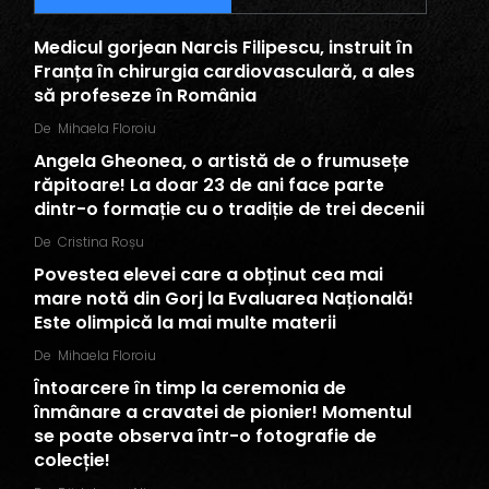
Medicul gorjean Narcis Filipescu, instruit în
Franța în chirurgia cardiovasculară, a ales
să profeseze în România
De
Mihaela Floroiu
Angela Gheonea, o artistă de o frumusețe
răpitoare! La doar 23 de ani face parte
dintr-o formație cu o tradiție de trei decenii
De
Cristina Roșu
Povestea elevei care a obținut cea mai
mare notă din Gorj la Evaluarea Națională!
Este olimpică la mai multe materii
De
Mihaela Floroiu
Întoarcere în timp la ceremonia de
înmânare a cravatei de pionier! Momentul
se poate observa într-o fotografie de
colecție!