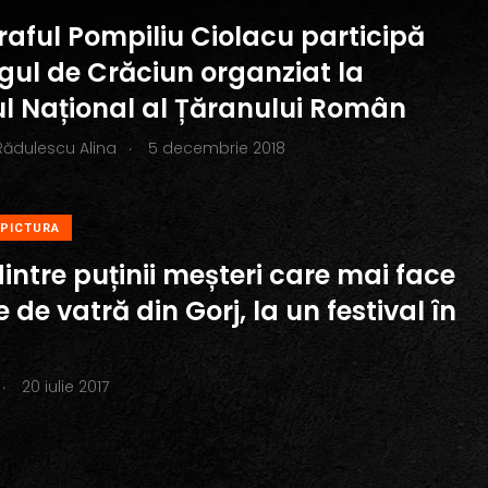
raful Pompiliu Ciolacu participă
rgul de Crăciun organziat la
l Național al Țăranului Român
.
Rădulescu Alina
5 decembrie 2018
PICTURA
intre puținii meșteri care mai face
 de vatră din Gorj, la un festival în
.
20 iulie 2017