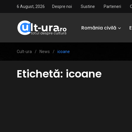
6 August, 2026
Despre noi
Sustine
Parteneri
România civilă
Cult-ura
/
News
/
icoane
Etichetă:
icoane