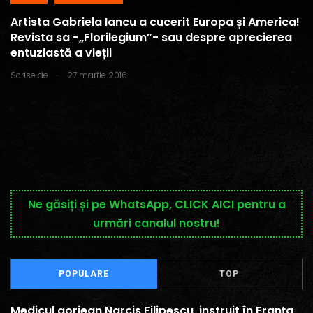
Artista Gabriela Iancu a cucerit Europa și America!
Revista sa -„Florilegium”- sau despre aprecierea
entuziastă a vieții
.
Scrise de
27 martie 2016
Ne găsiți și pe WhatsApp, CLICK AICI pentru a
urmări canalul nostru!
POPULARE
TOP
Medicul gorjean Narcis Filipescu, instruit în Franța