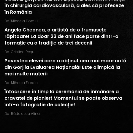
în chirurgia cardiovasculară, a ales să profeseze
în România
De
Mihaela Floroiu
Angela Gheonea, o artistă de o frumusețe
răpitoare! La doar 23 de ani face parte dintr-o
formație cu o tradiție de trei decenii
De
Cristina Roșu
Povestea elevei care a obținut cea mai mare notă
din Gorj la Evaluarea Națională! Este olimpică la
mai multe materii
De
Mihaela Floroiu
Întoarcere în timp la ceremonia de înmânare a
cravatei de pionier! Momentul se poate observa
într-o fotografie de colecție!
De
Rădulescu Alina