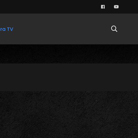
ra TV