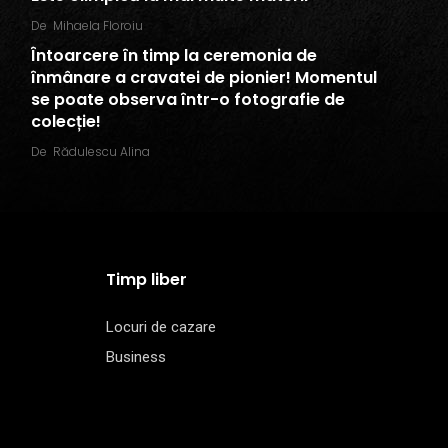
De
Mihaela Floroiu
Întoarcere în timp la ceremonia de
înmânare a cravatei de pionier! Momentul
se poate observa într-o fotografie de
colecție!
De
Rădulescu Alina
Timp liber
Locuri de cazare
Business