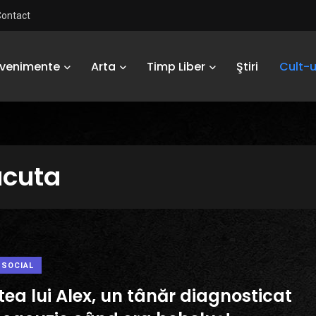
Contact
Evenimente
Arta
Timp Liber
Ştiri
Cult-u
acuta
SOCIAL
ea lui Alex, un tânăr diagnosticat