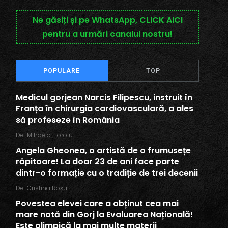
Ne găsiți și pe WhatsApp, CLICK AICI
pentru a urmări canalul nostru!
POPULARE
TOP
Medicul gorjean Narcis Filipescu, instruit în
Franța în chirurgia cardiovasculară, a ales
să profeseze în România
De
Mihaela Floroiu
Angela Gheonea, o artistă de o frumusețe
răpitoare! La doar 23 de ani face parte
dintr-o formație cu o tradiție de trei decenii
De
Cristina Roșu
Povestea elevei care a obținut cea mai
mare notă din Gorj la Evaluarea Națională!
Este olimpică la mai multe materii