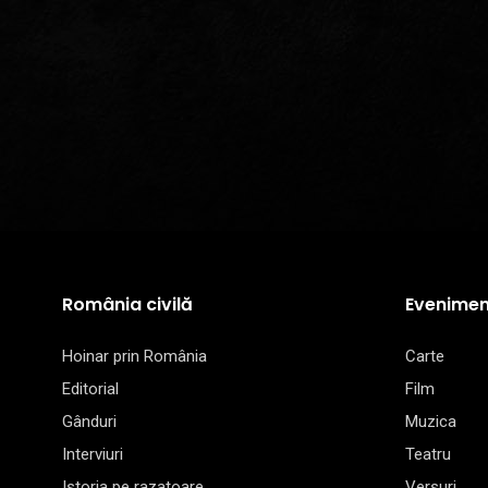
România civilă
Evenimen
Hoinar prin România
Carte
Editorial
Film
Gânduri
Muzica
Interviuri
Teatru
Istoria pe razatoare
Versuri