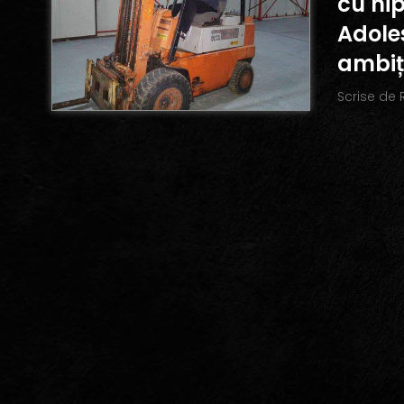
cu hi
Adole
ambiți
Scrise de