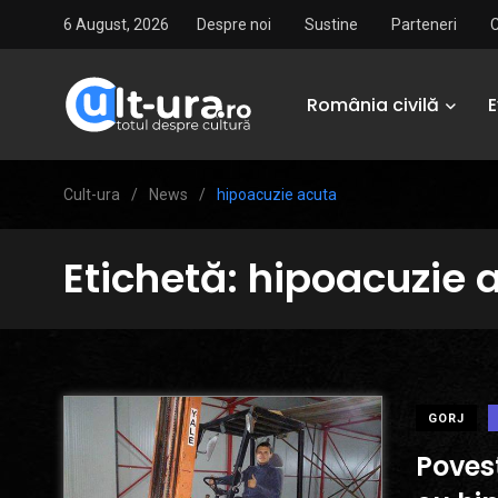
6 August, 2026
Despre noi
Sustine
Parteneri
România civilă
Cult-ura
/
News
/
hipoacuzie acuta
Etichetă:
hipoacuzie 
GORJ
Povest