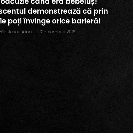
poacuzie când era bebeluș!
scentul demonstrează că prin
e poți învinge orice barieră!
.
Rădulescu Alina
7 noiembrie 2016