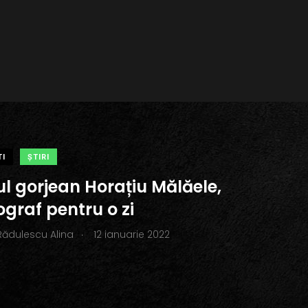
TI
ŞTIRI
ul gorjean Horațiu Mălăele,
graf pentru o zi
.
Rădulescu Alina
12 ianuarie 2022