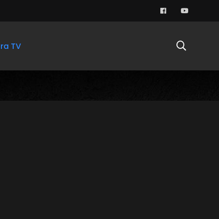
ra TV