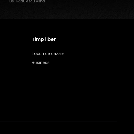
De
Rădulescu Alina
Timp liber
Locuri de cazare
Business