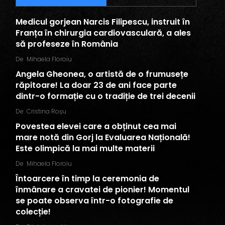
Medicul gorjean Narcis Filipescu, instruit în
Franța în chirurgia cardiovasculară, a ales
să profeseze în România
De
Mihaela Floroiu
Angela Gheonea, o artistă de o frumusețe
răpitoare! La doar 23 de ani face parte
dintr-o formație cu o tradiție de trei decenii
De
Cristina Roșu
Povestea elevei care a obținut cea mai
mare notă din Gorj la Evaluarea Națională!
Este olimpică la mai multe materii
De
Mihaela Floroiu
Întoarcere în timp la ceremonia de
înmânare a cravatei de pionier! Momentul
se poate observa într-o fotografie de
colecție!