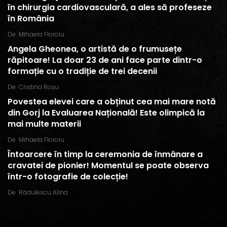
în chirurgia cardiovasculară, a ales să profeseze
în România
De
Mihaela Floroiu
Angela Gheonea, o artistă de o frumusețe
răpitoare! La doar 23 de ani face parte dintr-o
formație cu o tradiție de trei decenii
De
Cristina Roșu
Povestea elevei care a obținut cea mai mare notă
din Gorj la Evaluarea Națională! Este olimpică la
mai multe materii
De
Mihaela Floroiu
Întoarcere în timp la ceremonia de înmânare a
cravatei de pionier! Momentul se poate observa
într-o fotografie de colecție!
De
Rădulescu Alina