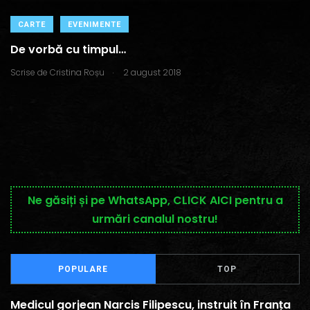
CARTE
EVENIMENTE
De vorbă cu timpul…
.
Scrise de
Cristina Roșu
2 august 2018
Ne găsiți și pe WhatsApp, CLICK AICI pentru a
urmări canalul nostru!
POPULARE
TOP
Medicul gorjean Narcis Filipescu, instruit în Franța