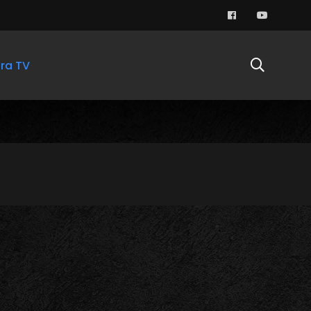
ra TV