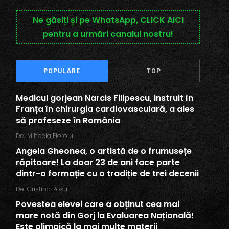
Ne găsiți și pe WhatsApp, CLICK AICI
pentru a urmări canalul nostru!
POPULARE
TOP
Medicul gorjean Narcis Filipescu, instruit în
Franța în chirurgia cardiovasculară, a ales
să profeseze în România
De
Mihaela Floroiu
Angela Gheonea, o artistă de o frumusețe
răpitoare! La doar 23 de ani face parte
dintr-o formație cu o tradiție de trei decenii
De
Cristina Roșu
Povestea elevei care a obținut cea mai
mare notă din Gorj la Evaluarea Națională!
Este olimpică la mai multe materii