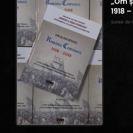
„Om ș
1918 –
Scrise de