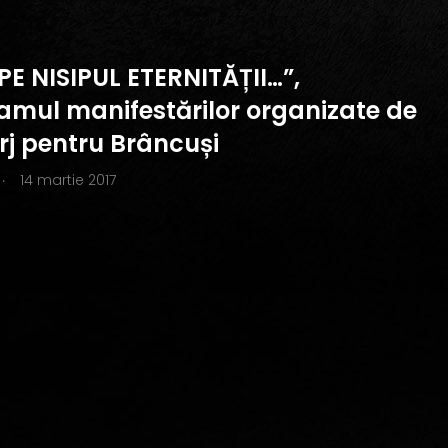
PE NISIPUL ETERNITĂȚII…”,
amul manifestărilor organizate de
rj pentru Brâncuși
.
14 martie 2017