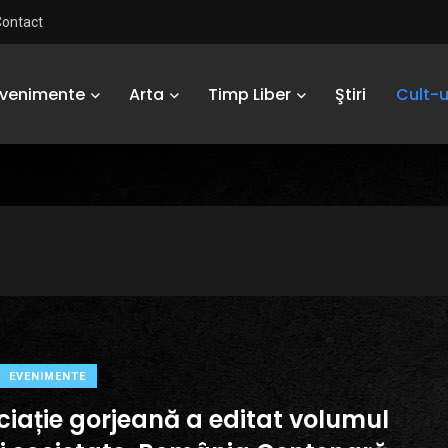
Contact
Evenimente
Arta
Timp Liber
Ştiri
Cult-u
EVENIMENTE
ciație gorjeană a editat volumul