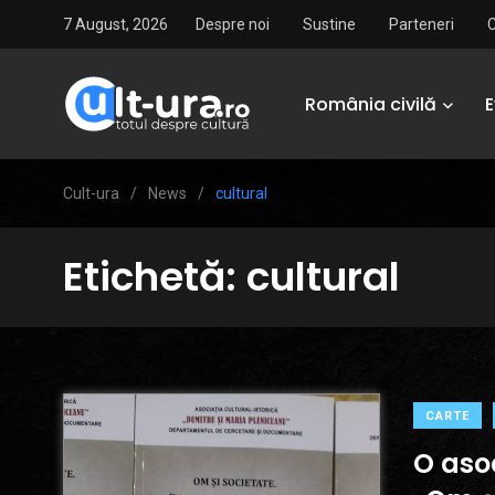
7 August, 2026
Despre noi
Sustine
Parteneri
România civilă
Cult-ura
/
News
/
cultural
Etichetă:
cultural
CARTE
O aso