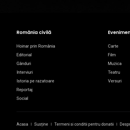
România civilă
Evenimen
Hoinar prin România
Carte
Editorial
Film
Gânduri
Muzica
Interviuri
Teatru
Istoria pe razatoare
Versuri
Reportaj
Social
Acasa
Susține
Termeni si conditii pentru donatii
Despr