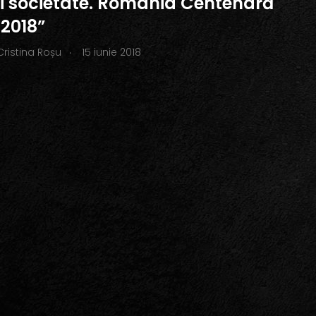
i societate. România Centenară
 2018”
.
Cristina Roșu
15 iunie 2018