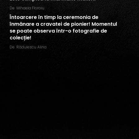
De
Mihaela Floroiu
Întoarcere în timp la ceremonia de
înmânare a cravatei de pionier! Momentul
se poate observa într-o fotografie de
colecție!
De
Rădulescu Alina