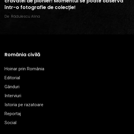
cravatei de pionier! Momentul se poate observa
într-o fotografie de colecție!
De
Rădulescu Alina
România civilă
Hoinar prin România
Editorial
Gânduri
Interviuri
Istoria pe razatoare
Reportaj
Social