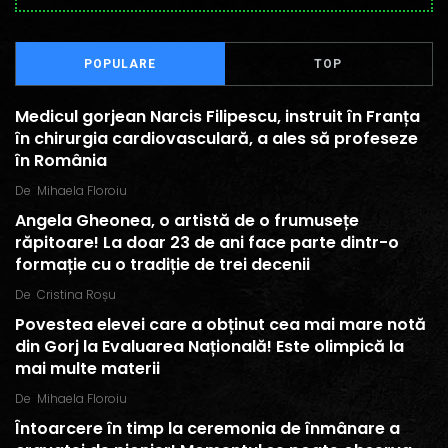
POPULARE
TOP
Medicul gorjean Narcis Filipescu, instruit în Franța
în chirurgia cardiovasculară, a ales să profeseze
în România
De
Mihaela Floroiu
Angela Gheonea, o artistă de o frumusețe
răpitoare! La doar 23 de ani face parte dintr-o
formație cu o tradiție de trei decenii
De
Cristina Roșu
Povestea elevei care a obținut cea mai mare notă
din Gorj la Evaluarea Națională! Este olimpică la
mai multe materii
De
Mihaela Floroiu
Întoarcere în timp la ceremonia de înmânare a