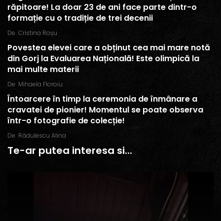
răpitoare! La doar 23 de ani face parte dintr-o
formație cu o tradiție de trei decenii
De
Cristina Roșu
Povestea elevei care a obținut cea mai mare notă
din Gorj la Evaluarea Națională! Este olimpică la
mai multe materii
De
Mihaela Floroiu
Întoarcere în timp la ceremonia de înmânare a
cravatei de pionier! Momentul se poate observa
într-o fotografie de colecție!
De
Rădulescu Alina
Te-ar putea interesa si...