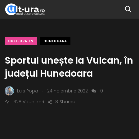
CULT-URA TV
HUNEDOARA
Sportul unește la Vulcan, în
județul Hunedoara
.
Luis Popa
24 noiembrie 2022
0
628 Vizualizari
8
Shares