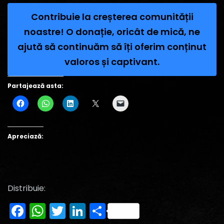
Contribuie la creșterea comunității
noastre! O donație, oricât de mică, ne
ajută să continuăm să îți oferim conținut
valoros și captivant.
Partajează asta:
Apreciază:
Distribuie:
Facebook
WhatsApp
Twitter
LinkedIn
Partajează