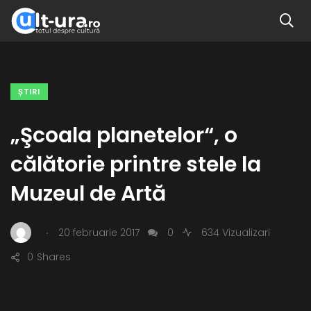
ŞTIRI
„Şcoala planetelor“, o
călătorie printre stele la
Muzeul de Artă
.
20 februarie 2017
0
634 Vizualizari
0
Shares