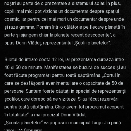
noștri au parte de o prezentare a sistemului solar. În plus,
copiii mai mici pot viziona un documentar despre spațiul
cosmic, iar pentru cei mai mari un documentar despre unde
și raze gamma. Pornim într-o călătorie pe fiecare planetă în
parte și ajungem chiar la planete recent descoperite“, a
spus Dorin Vlăduț, reprezentantul „Școlii planetelor”.
Biletul de intrare costă 12 lei, iar prezentarea durează între
40 și 50 de minute. Manifestarea se bucură de succes și au
fost făcute programări pentru toată săptămâna. „Cortul în
care se desfășoară evenimentul are o capacitate de 50 de
persoane. Suntem foarte căutați în special de reprezentanții
școlilor, care doresc să ne viziteze. S-au făcut rezervări
pentru toată săptămâna. Chiar avem tot programul acoperit
în totalitate“, a mai precizat Dorin Vlăduț.
„Școala planetelor“ va poposi în municipiul Târgu Jiu până
vineri, 24 februarie.