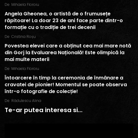
De
Mihaela Floroiu
Angela Gheonea, o artistă de o frumusețe
răpitoare! La doar 23 de ani face parte dintr-o
formație cu o tradiție de trei decenii
De
Cristina Roșu
Povestea elevei care a obținut cea mai mare notă
din Gorj la Evaluarea Națională! Este olimpică la
mai multe materii
De
Mihaela Floroiu
Întoarcere în timp la ceremonia de înmânare a
cravatei de pionier! Momentul se poate observa
într-o fotografie de colecție!
De
Rădulescu Alina
Te-ar putea interesa si...