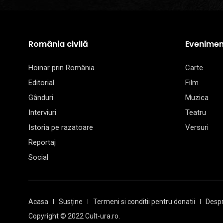
România civilă
Evenimen
Hoinar prin România
Carte
Editorial
Film
Gânduri
Muzica
Interviuri
Teatru
Istoria pe razatoare
Versuri
Reportaj
Social
Acasa
Susține
Termeni si conditii pentru donatii
Despr
Copyright © 2022 Cult-ura.ro.