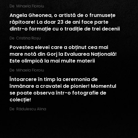
De
Mihaela Floroiu
Angela Gheonea, o artistă de o frumusețe
răpitoare! La doar 23 de ani face parte
dintr-o formație cu o tradiție de trei decenii
De
Cristina Roșu
Povestea elevei care a obținut cea mai
mare notă din Gorj la Evaluarea Națională!
Este olimpică la mai multe materii
De
Mihaela Floroiu
Întoarcere în timp la ceremonia de
înmânare a cravatei de pionier! Momentul
se poate observa într-o fotografie de
colecție!
De
Rădulescu Alina