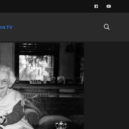
ra TV