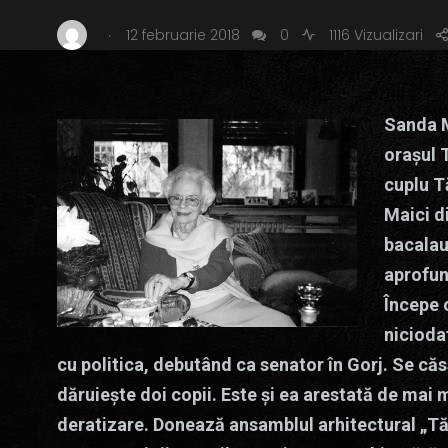
.
12 februarie 2018
0
1116 Vizualizari
Sanda M
orașul 
cuplu T
Maici d
bacalau
aprofun
Începe 
nicioda
cu politica, debutând ca senator în Gorj. Se căs
dăruiește doi copii. Este și ea arestată de mai m
deratizare. Donează ansamblul arhitectural „Tă