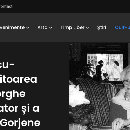
Contact
Evenimente
Arta
Timp Liber
Ştiri
Cult-u
cu-
itoarea
orghe
tor și a
 Gorjene