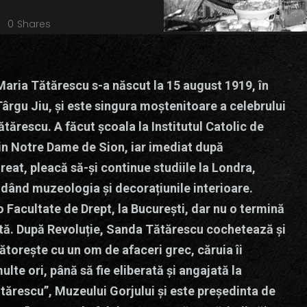
0
Shares
aria Tătărescu s-a născut la 15 august 1919, în
Târgu Jiu, și este singura moștenitoare a celebrului
ătărescu. A făcut școala la Institutul Catolic de
in Notre Dame de Sion, iar imediat după
reat, pleacă să-și continue studiile la Londra,
dând muzeologia și decorațiunile interioare.
o Facultate de Drept, la București, dar nu o termină
tă. După Revoluție, Sanda Tătărescu cochetează și
ătorește cu un om de afaceri grec, căruia îi
ulte ori, până să fie eliberată și angajată la
tărescu”, Muzeului Gorjului și este președinta de