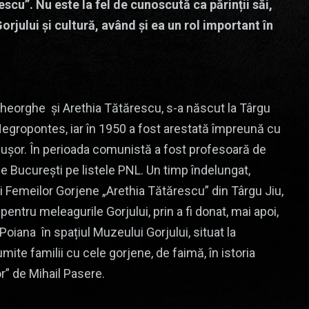
scu”. Nu este la fel de cunoscută ca părinții săi,
jului și cultură, având și ea un rol important în
heorghe și Arethia Tătărescu, s-a născut la Târgu
 Negropontes, iar în 1950 a fost arestată împreună cu
rgușor. În perioada comunistă a fost profesoară de
e București pe listele PNL. Un timp îndelungat,
i Femeilor Gorjene „Arethia Tătărescu” din Târgu Jiu,
 pentru meleagurile Gorjului, prin a fi donat, mai apoi,
oiana în spațiul Muzeului Gorjului, situat la
mite familii cu cele gorjene, de faimă, în istoria
r” de Mihail Pasere.