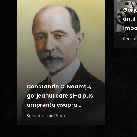
Gorj
unul 
impo
ai ad
Scris
stat
Constantin C. Neamțu,
gorjeanul care și-a pus
amprenta asupra
orașului Craiova
Scris de
Luis Popa