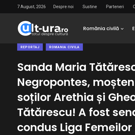
7 August, 2026
Despre noi
Sustine
Parteneri
România civilă
REPORTAJ
ROMANIA CIVILA
Sanda Maria Tătăres
Negropontes, moșten
soților Arethia și Ghe
Tătărescu! A fost sena
condus Liga Femeilor