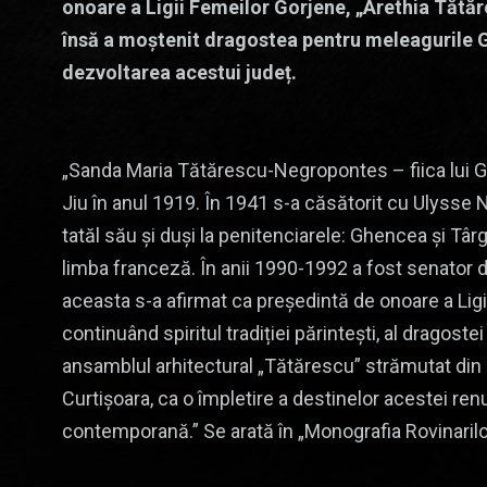
onoare a Ligii Femeilor Gorjene, „Arethia Tătăre
însă a moștenit dragostea pentru meleagurile Gor
dezvoltarea acestui județ.
„Sanda Maria Tătărescu-Negropontes – fiica lui G
Jiu în anul 1919. În 1941 s-a căsătorit cu Ulysse
tatăl său și duși la penitenciarele: Ghencea și Tâ
limba franceză. În anii 1990-1992 a fost senator d
aceasta s-a afirmat ca președintă de onoare a Ligi
continuând spiritul tradiției părintești, al dragostei
ansamblul arhitectural „Tătărescu” strămutat din P
Curtișoara, ca o împletire a destinelor acestei renu
contemporană.” Se arată în „Monografia Rovinarilo