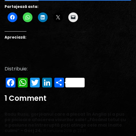
Partajează asta:
Apreciază:
Distribuie:
Facebook
WhatsApp
Twitter
LinkedIn
Partajează
1 Comment
Radu Rusu, gorjeanul care a plecat în Anglia și a pus
pe picioare afacerea visurilor sale! „Făcând totul cu
o pasiune neîntreruptă poți atinge cele mai înalte
culmi” - Gorj 24
,
15 ianuarie 2018 @ 23:31