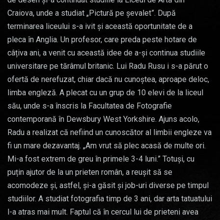
Craiova, unde a studiat „Pictură pe șevalet”. După
terminarea liceului s-a ivit și această oportunitate de a
pleca în Anglia. Un profesor, care preda peste hotare de
câțiva ani, a venit cu această idee de a-și continua studiile
universitare pe tărâmul britanic. Lui Radu Rusu i s-a părut o
ofertă de nerefuzat, chiar dacă nu cunoștea, aproape deloc,
limba engleză. A plecat cu un grup de 10 elevi de la liceul
său, unde s-a înscris la Facultatea de Fotografie
contemporană în Dewsbury West Yorkshire. Ajuns acolo,
Radu a realizat că nefiind un cunoscător al limbii engleze va
fi un mare dezavantaj. „Am vrut să plec acasă de multe ori.
Mi-a fost extrem de greu în primele 3-4 luni.” Totuși, cu
puțin ajutor de la un prieten român, a reușit să se
acomodeze și, astfel, și-a găsit și job-uri diverse pe timpul
studiilor. A studiat fotografia timp de 3 ani, dar arta tatuatului
l-a atras mai mult. Faptul că în cercul lui de prieteni avea