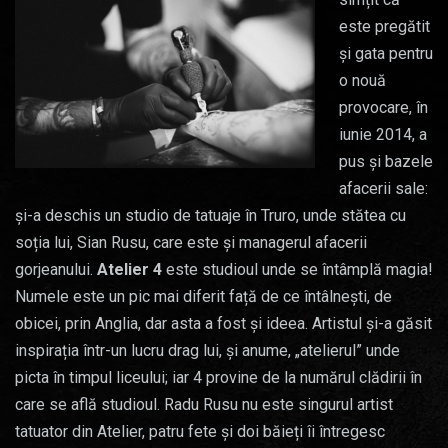
este pregătit
și gata pentru
o nouă
provocare, în
iunie 2014, a
pus și bazele
afacerii sale:
și-a deschis un studio de tatuaje în Truro, unde stătea cu
soția lui, Sian Rusu, care este și managerul afacerii
gorjeanului.
Atelier 4
este studioul unde se întâmplă magia!
Numele este un pic mai diferit față de ce întâlnești, de
obicei, prin Anglia, dar asta a fost și ideea. Artistul și-a găsit
inspirația într-un lucru drag lui, și anume, „atelierul” unde
picta în timpul liceului; iar 4 provine de la numărul clădirii în
care se află studioul. Radu Rusu nu este singurul artist
tatuator din Atelier, patru fete și doi băieți îi întregesc