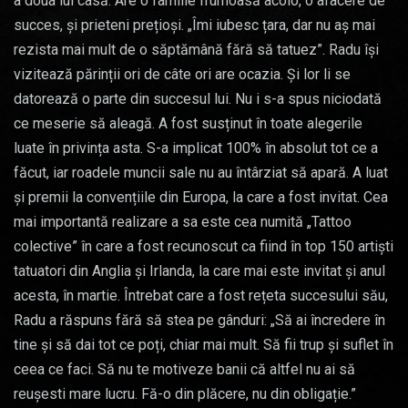
a doua lui casă. Are o familie frumoasă acolo, o afacere de
succes, și prieteni prețioși. „Îmi iubesc țara, dar nu aș mai
rezista mai mult de o săptămână fără să tatuez”. Radu își
vizitează părinții ori de câte ori are ocazia. Și lor li se
datorează o parte din succesul lui. Nu i s-a spus niciodată
ce meserie să aleagă. A fost susținut în toate alegerile
luate în privința asta. S-a implicat 100% în absolut tot ce a
făcut, iar roadele muncii sale nu au întârziat să apară. A luat
și premii la convențiile din Europa, la care a fost invitat. Cea
mai importantă realizare a sa este cea numită „Tattoo
colective” în care a fost recunoscut ca fiind în top 150 artiști
tatuatori din Anglia și Irlanda, la care mai este invitat și anul
acesta, în martie. Întrebat care a fost rețeta succesului său,
Radu a răspuns fără să stea pe gânduri: „Să ai încredere în
tine și să dai tot ce poți, chiar mai mult. Să fii trup și suflet în
ceea ce faci. Să nu te motiveze banii că altfel nu ai să
reușesti mare lucru. Fă-o din plăcere, nu din obligație.”