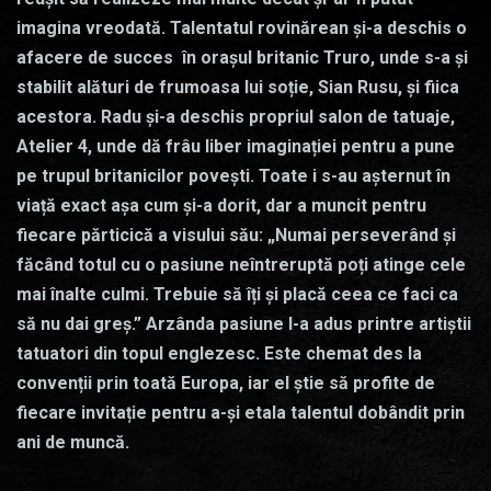
imagina vreodată. Talentatul rovinărean și-a deschis o
afacere de succes în orașul britanic Truro, unde s-a și
stabilit alături de frumoasa lui soție, Sian Rusu, și fiica
acestora. Radu și-a deschis propriul salon de tatuaje,
Atelier 4, unde dă frâu liber imaginației pentru a pune
pe trupul britanicilor povești. Toate i s-au așternut în
viață exact așa cum și-a dorit, dar a muncit pentru
fiecare părticică a visului său: „Numai perseverând și
făcând totul cu o pasiune neîntreruptă poți atinge cele
mai înalte culmi. Trebuie să îți și placă ceea ce faci ca
să nu dai greș.” Arzânda pasiune l-a adus printre artiștii
tatuatori din topul englezesc. Este chemat des la
convenții prin toată Europa, iar el știe să profite de
fiecare invitație pentru a-și etala talentul dobândit prin
ani de muncă.