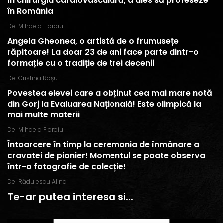
în chirurgia cardiovasculară, a ales să profeseze
în România
De
Mihaela Floroiu
Angela Gheonea, o artistă de o frumusețe
răpitoare! La doar 23 de ani face parte dintr-o
formație cu o tradiție de trei decenii
De
Cristina Roșu
Povestea elevei care a obținut cea mai mare notă
din Gorj la Evaluarea Națională! Este olimpică la
mai multe materii
De
Mihaela Floroiu
Întoarcere în timp la ceremonia de înmânare a
cravatei de pionier! Momentul se poate observa
într-o fotografie de colecție!
De
Rădulescu Alina
Te-ar putea interesa si...