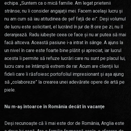
echipa. „Suntem ca o mică familie. Am legat prietenii
strânse; nu îi consider angajații mei. Facem același lucru și
nu am cum să iau atitudinea de șef față de ei”. Deși volumul
de lucru este solicitant, el lucrând în jur de 8 ore pe zi, nu îl
deranjează. Radu iubește ceea ce face și nu ar putea să mai
facă altceva. Această pasiune i-a intrat în sânge. A ajuns la
un nivel în care este foarte bine plătit și apreciat, iar lucrul
acesta îi permite să refuze lucrări care nu sunt pe placul lui,
lucru care se întâmplă extrem de rar. Acum are clienții lui
fideli care îi răsfoiesc portofoliul impresionant și așa ajung
să „colaboreze” la crearea unei adevărate opere de artă pe
piele.
Nu m-aș întoarce în România decât în vacanțe
Deși recunoaște că îi mai este dor de România, Anglia este