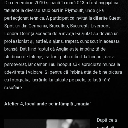
Din decembrie 2010 și până în mai 2013 a fost angajat ca
tatuator la diverse studiouri în Plymouth, unde și-a
perfecționat tehnica. A participat ca invitat la diferite Guest
Spot-uri din Germania, Bruxelles, București, Liverpool,
Londra. Dorința aceasta de a învăța l-a ajutat să devină un
profesionist și, astfel, a ajuns, treptat, cunoscut în această
branșă. Dat fiind faptul că Anglia este împânzită de
studiouri de tatuaje, i-a fost puțin dificil, la început, dar a
perseverat, iar oamenii au început să-i aprecieze munca la
adevărata-i valoare. Și pentru că îmbină atât de bine pictura
cu fotografia, lucrările lui tatuate pe piele, te lasă fără
răsuflare.
Atelier 4, locul unde se întâmplă „magia”
După ce a
simțit că