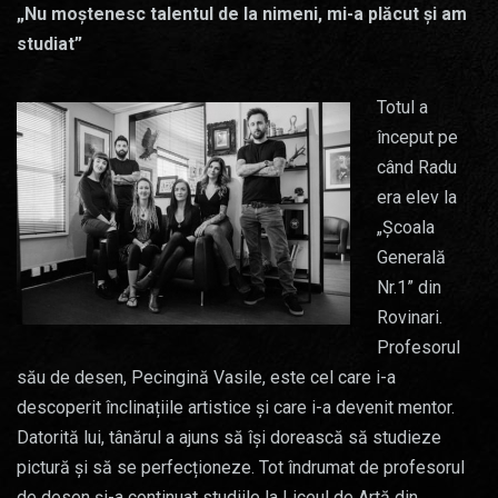
„Nu moștenesc talentul de la nimeni, mi-a plăcut și am
studiat”
Totul a
început pe
când Radu
era elev la
„Școala
Generală
Nr.1” din
Rovinari.
Profesorul
său de desen, Pecingină Vasile, este cel care i-a
descoperit înclinațiile artistice și care i-a devenit mentor.
Datorită lui, tânărul a ajuns să își dorească să studieze
pictură și să se perfecționeze. Tot îndrumat de profesorul
de desen și-a continuat studiile la Liceul de Artă din