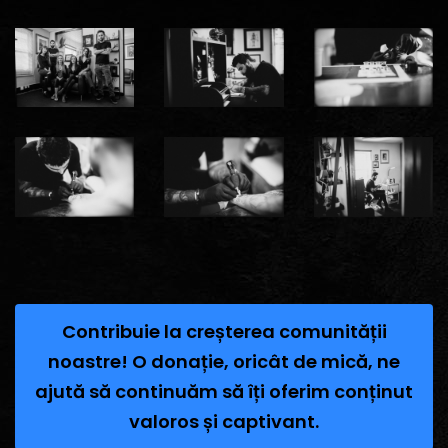
Contribuie la creșterea comunității
noastre! O donație, oricât de mică, ne
ajută să continuăm să îți oferim conținut
valoros și captivant.