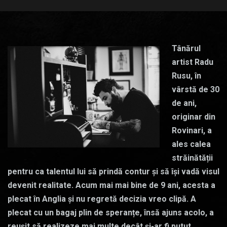
Tânărul
artist Radu
Rusu, în
vârstă de 30
de ani,
originar din
Rovinari, a
ales calea
străinătății
pentru ca talentul lui să prindă contur și să își vadă visul
devenit realitate. Acum mai mai bine de 9 ani, acesta a
plecat în Anglia și nu regretă decizia vreo clipă. A
plecat cu un bagaj plin de speranțe, însă ajuns acolo, a
reușit să realizeze mai multe decât și-ar fi putut