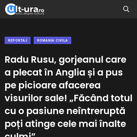
REPORTAJ
ROMANIA CIVILA
Radu Rusu, gorjeanul care
a plecat în Anglia și a pus
pe picioare afacerea
visurilor sale! „Făcând totul
cu o pasiune neîntreruptă
poți atinge cele mai înalte
culmi”