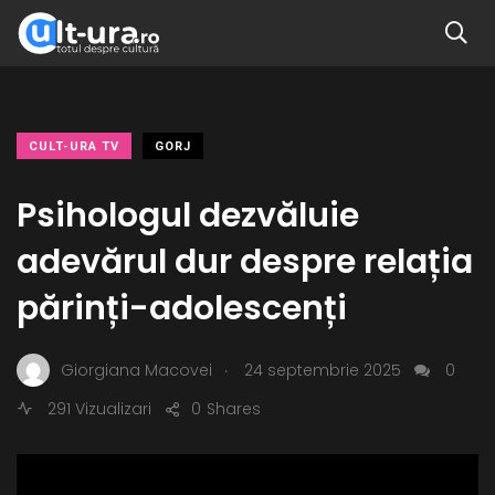
CULT-URA TV
GORJ
Psihologul dezvăluie
adevărul dur despre relația
părinți-adolescenți
.
Giorgiana Macovei
24 septembrie 2025
0
291 Vizualizari
0
Shares