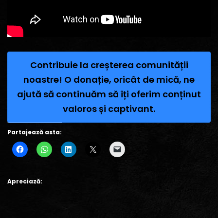
Contribuie la creșterea comunității
noastre! O donație, oricât de mică, ne
ajută să continuăm să îți oferim conținut
valoros și captivant.
Partajează asta:
Apreciază: