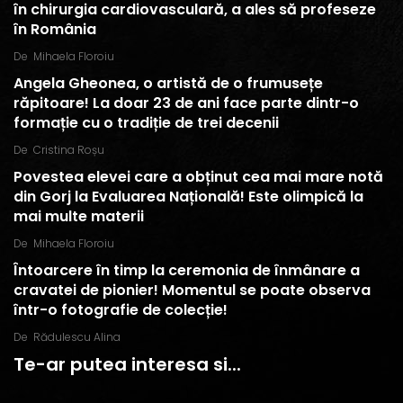
în chirurgia cardiovasculară, a ales să profeseze
în România
De
Mihaela Floroiu
Angela Gheonea, o artistă de o frumusețe
răpitoare! La doar 23 de ani face parte dintr-o
formație cu o tradiție de trei decenii
De
Cristina Roșu
Povestea elevei care a obținut cea mai mare notă
din Gorj la Evaluarea Națională! Este olimpică la
mai multe materii
De
Mihaela Floroiu
Întoarcere în timp la ceremonia de înmânare a
cravatei de pionier! Momentul se poate observa
într-o fotografie de colecție!
De
Rădulescu Alina
Te-ar putea interesa si...