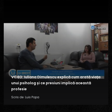
VIDEO: Iuliana Dimulescu explică cum arată viața
unui psiholog și ce presiuni implică această
profesie
Scris de
Luis Popa