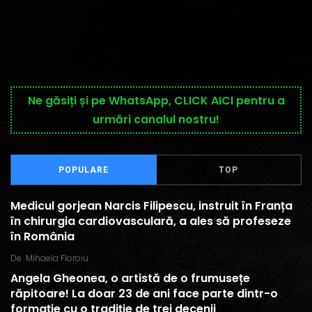
Ne găsiți și pe WhatsApp, CLICK AICI pentru a
urmări canalul nostru!
POPULARE
TOP
Medicul gorjean Narcis Filipescu, instruit în Franța
în chirurgia cardiovasculară, a ales să profeseze
în România
De
Mihaela Floroiu
Angela Gheonea, o artistă de o frumusețe
răpitoare! La doar 23 de ani face parte dintr-o
formație cu o tradiție de trei decenii