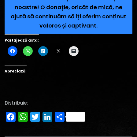
noastre! O donație, oricât de mică, ne
ajută să continuăm să îți oferim conținut
valoros și captivant.
Partajează asta:
Apreciază:
Distribuie:
Facebook
WhatsApp
Twitter
LinkedIn
Partajează