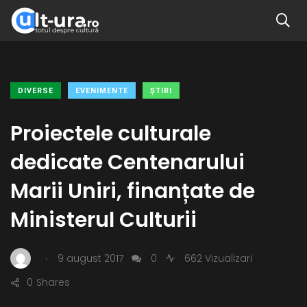
DIVERSE
EVENIMENTE
ŞTIRI
Proiectele culturale
dedicate Centenarului
Marii Uniri, finanțate de
Ministerul Culturii
.
9 august 2017
0
662 Vizualizari
0
Shares