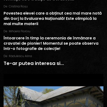
De
Cristina Roșu
Povestea elevei care a obținut cea mai mare notă
din Gorj la Evaluarea Națională! Este olimpică la
mai multe materii
De
Mihaela Floroiu
Întoarcere în timp la ceremonia de înmânare a
cravatei de pionier! Momentul se poate observa
într-o fotografie de colecție!
De
Rădulescu Alina
Te-ar putea interesa si...