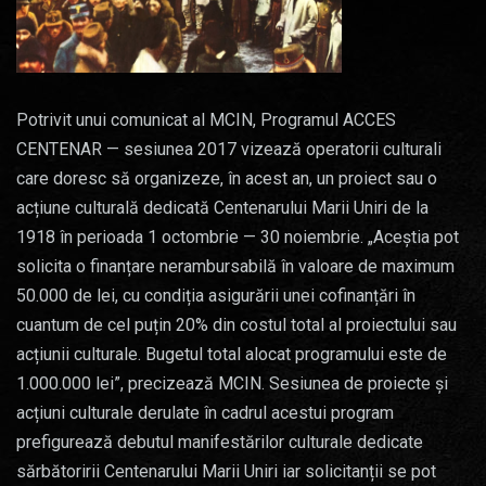
Potrivit unui comunicat al MCIN, Programul ACCES
CENTENAR — sesiunea 2017 vizează operatorii culturali
care doresc să organizeze, în acest an, un proiect sau o
acțiune culturală dedicată Centenarului Marii Uniri de la
1918 în perioada 1 octombrie — 30 noiembrie. „Aceștia pot
solicita o finanțare nerambursabilă în valoare de maximum
50.000 de lei, cu condiția asigurării unei cofinanțări în
cuantum de cel puțin 20% din costul total al proiectului sau
acțiunii culturale. Bugetul total alocat programului este de
1.000.000 lei”, precizează MCIN. Sesiunea de proiecte și
acțiuni culturale derulate în cadrul acestui program
prefigurează debutul manifestărilor culturale dedicate
sărbătoririi Centenarului Marii Uniri iar solicitanții se pot