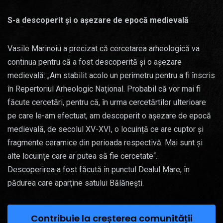
S-a descoperit și o așezare de epocă medievală
Vasile Marinoiu a precizat că cercetarea arheologică va
continua pentru că a fost descoperită și o așezare
medievală: „Am stabilit acolo un perimetru pentru a fi înscris
în Repertoriul Arheologic Național. Probabil că vor mai fi
făcute cercetări, pentru că, în urma cercetărtilor ulterioare
pe care le-am efectuat, am descoperit o așezare de epocă
medievală, de secolul XV-XVI, o locuință ce are cuptor și
fragmente ceramice din perioada respectivă. Mai sunt și
alte locuințe care ar putea să fie cercetate“.
Descoperirea a fost făcută în punctul Dealul Mare, în
pădurea care aparţine satului Bălăneşti.
Contribuie la creșterea comunității