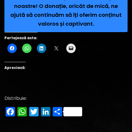
noastre! O donație, oricât de mică, ne
ajută să continuăm să îți oferim conținut
valoros și captivant.
Partajează asta:
Apreciază:
Distribuie:
Facebook
WhatsApp
Twitter
LinkedIn
Partajează