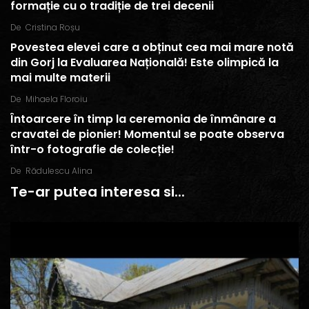
formație cu o tradiție de trei decenii
De
Cristina Roșu
Povestea elevei care a obținut cea mai mare notă
din Gorj la Evaluarea Națională! Este olimpică la
mai multe materii
De
Mihaela Floroiu
Întoarcere în timp la ceremonia de înmânare a
cravatei de pionier! Momentul se poate observa
într-o fotografie de colecție!
De
Rădulescu Alina
Te-ar putea interesa si...