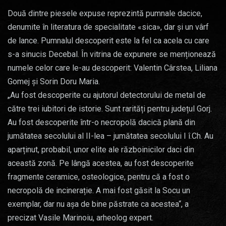
Două dintre piesele expuse reprezintă pumnale dacice,
denumite în literatura de specialitate «sica», dar și un vârf
de lance. Pumnalul descoperit este la fel ca acela cu care
s-a sinucis Decebal. În vitrina de expunere se menționează
numele celor care le-au descoperit: Valentin Cârstea, Liliana
Gomej și Sorin Doru Maria.
„Au fost descoperite cu ajutorul detectorului de metal de
către trei iubitori de istorie. Sunt rarități pentru județul Gorj.
Au fost descoperite într-o necropolă dacică plană din
jumătatea secolului al II-lea – jumătatea secolului I î.Ch. Au
aparținut, probabil, unor elite ale războinicilor daci din
această zonă. Pe lângă acestea, au fost descoperite
fragmente ceramice, osteologice, pentru că a fost o
necropolă de incinerație. A mai fost găsit la Socu un
exemplar, dar nu așa de bine păstrate ca acestea“, a
precizat Vasile Marinoiu, arheolog expert.