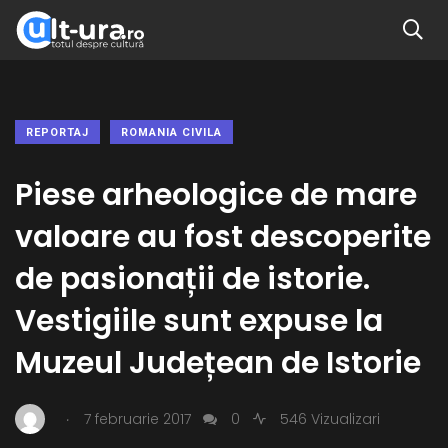
REPORTAJ
ROMANIA CIVILA
Piese arheologice de mare
valoare au fost descoperite
de pasionații de istorie.
Vestigiile sunt expuse la
Muzeul Județean de Istorie
.
7 februarie 2017
0
546 Vizualizari