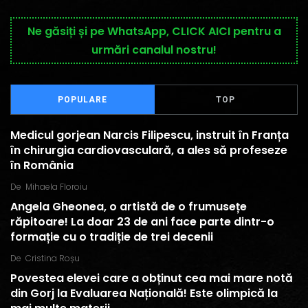
Ne găsiți și pe WhatsApp, CLICK AICI pentru a
urmări canalul nostru!
POPULARE
TOP
Medicul gorjean Narcis Filipescu, instruit în Franța
în chirurgia cardiovasculară, a ales să profeseze
în România
De
Mihaela Floroiu
Angela Gheonea, o artistă de o frumusețe
răpitoare! La doar 23 de ani face parte dintr-o
formație cu o tradiție de trei decenii
De
Cristina Roșu
Povestea elevei care a obținut cea mai mare notă
din Gorj la Evaluarea Națională! Este olimpică la