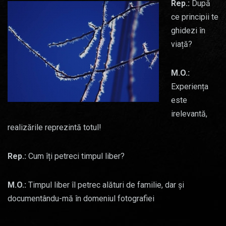
Rep.:
După
ce principii te
ghidezi în
viață?
M.O.:
Experiența
este
irelevantă,
realizările reprezintă totul!
Rep.:
Cum îți petreci timpul liber?
M.O.:
Timpul liber îl petrec alături de familie, dar și
documentându-mă în domeniul fotografiei