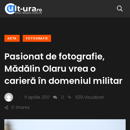
ARTA
FOTOGRAFIE
Pasionat de fotografie,
Mădălin Olaru vrea o
carieră în domeniul militar
.
11 aprilie 2017
0
639 Vizualizari
0
Shares