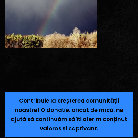
Contribuie la creșterea comunității
noastre! O donație, oricât de mică, ne
ajută să continuăm să îți oferim conținut
valoros și captivant.