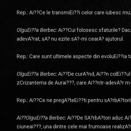
Rep.: Ai??Ce le transmiEi??i celor care iubesc muz
OlguEi??a Berbec:
Ai??Cui folosesc sfaturile? DacA
adevA?rat, sA? nu ezite sA?-mi cearA? ajutorul.
Rep.: Care sunt ultimele aspecte din evoluEi??ia 
OlguEi??a Berbec:
Ai??De curA?nd, Ai??n colEi??ul 
zCrizantema de Aurai???, care Ai??ntr-adevA?r m-a
Rep.: Ai??Ce ne pregA?teEi??ti pentru sA?rbA?tori
Ai??OlguEi??a Berbec:
Ai??De SA?rbA?tori aduc Ai?
ciuneai???, una dintre cele mai frumoase realizA?