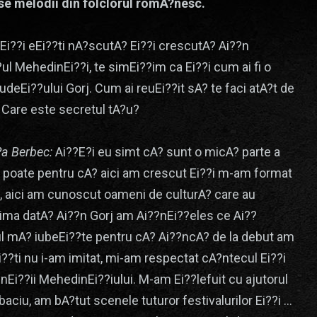
e melodii din folclorul romA?nesc.
Ei??i eEi??ti nA?scutA? Ei??i crescutA? Ai??n
ul MehedinEi??i, te simEi??im ca Ei??i cum ai fi o
judeEi??ului Gorj. Cum ai reuEi??it sA? te faci atA?t de
 Care este secretul tA?u?
?a Berbec:
Ai??E?i eu simt cA? sunt o micA? parte a
, poate pentru cA? aici am crescut Ei??i m-am format
t, aici am cunoscut oameni de culturA? care au
 prima datA? Ai??n Gorj am Ai??nEi??eles ce Ai??
ul mA? iubeEi??te pentru cA? Ai??ncA? de la debut am
i??ti nu i-am imitat, mi-am respectat cA?ntecul Ei??i
Ei??ii MehedinEi??iului. M-am Ei??lefuit cu ajutorul
aciu, am bA?tut scenele tuturor festivalurilor Ei??i …