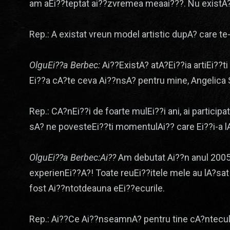
am aEi??teptat ai??zvremea meaai???. Nu existA? 
Rep.: A existat vreun model artistic dupA? care te-
OlguEi??a Berbec:
Ai??ExistA? atA?Ei??ia artiEi??ti
Ei??a cA?te ceva Ai??nsA? pentru mine, Angelica S
Rep.: CA?nEi??i de foarte mulEi??i ani, ai partici
sA? ne povesteEi??ti momentulAi?? care Ei??i-a 
OlguEi??a Berbec:Ai??
Am debutat Ai??n anul 2005 
experienEi??A?! Toate reuEi??itele mele au lA?sat
fost Ai??ntotdeauna eEi??ecurile.
Rep.: Ai??Ce Ai??nseamnA? pentru tine cA?ntecul