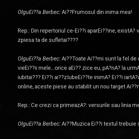
OlguEi??a Berbec:
Ai??Frumosul din inima mea!
Rep.: Din repertoriul ce-Ei??i aparEi??ine, existA?
zpiesa ta de sufletai????
OlguEi??a Berbec:
Ai??Toate Ai??mi sunt la fel de 
vieEi??ii mele…orice aEi?? zice eu, pA?nA? la urm
iubitai??? Ei??i ai??zIubeEi??te inimA? Ei??i iartA
online, aceste piese au stabilit un nou target Ai?
Rep.: Ce crezi ca primeazA?: versurile sau linia m
OlguEi??a Berbec:
Ai??Muzica Ei??i textul trebuie