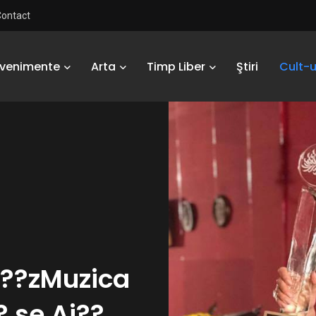
Contact
Evenimente
Arta
Timp Liber
Ştiri
Cult-u
i??zMuzica
? se Ai??