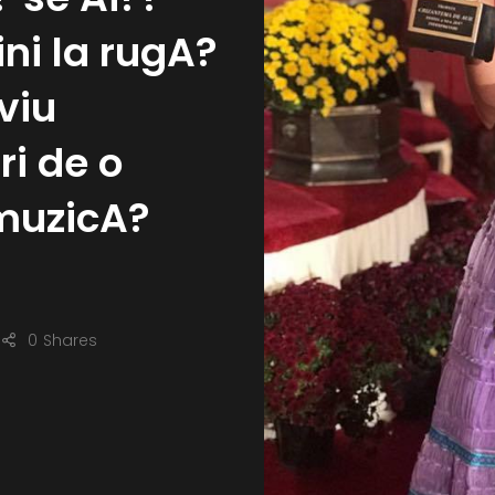
ni la rugA?
viu
ri de o
muzicA?
0
Shares