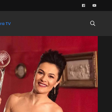
ra TV