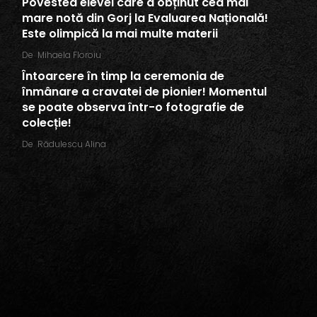
Povestea elevei care a obținut cea mai
mare notă din Gorj la Evaluarea Națională!
Este olimpică la mai multe materii
De
Mihaela Floroiu
Întoarcere în timp la ceremonia de
înmânare a cravatei de pionier! Momentul
se poate observa într-o fotografie de
colecție!
De
Rădulescu Alina