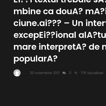
mbine ca douA? mA?i
ciune.ai??? – Un inter
excepEi??ional alA?tu
mare interpretA? de 
popularA?
.
20 noiembrie 2017
0
775 Vizualizari