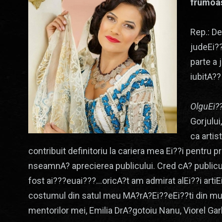
frumoas
Rep.: De
judeEi??
parte a 
iubitA??
OlguEi?
Gorjului
ca artis
contribuit definitoriu la cariera mea Ei??i pentru
nseamnA? aprecierea publicului. Cred cA? public
fost ai???euai???…oricA?t am admirat alEi??i artiE
costumul din satul meu MA?rA?Ei??eEi??ti din mun
mentorilor mei, Emilia DrA?gotoiu Nanu, Viorel Garb