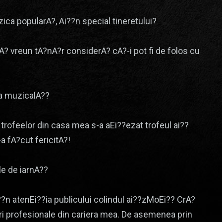
ica popularA?, Ai??n special tineretului?
? vreun tA?nA?r considerA? cA?-i pot fi de folos cu
ta muzicalA??
trofeelor din casa mea s-a aEi??ezat trofeul ai??
 fA?cut fericitA?!
le de iarnA??
?n atenEi??ia publicului colindul ai??zMoEi?? CrA?
ri profesionale din cariera mea. De asemenea prin