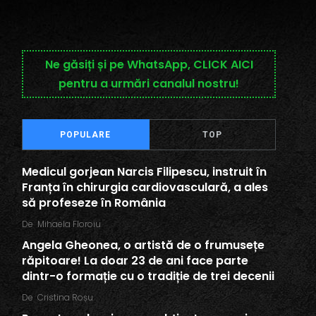
Ne găsiți și pe WhatsApp, CLICK AICI
pentru a urmări canalul nostru!
POPULARE
TOP
Medicul gorjean Narcis Filipescu, instruit în
Franța în chirurgia cardiovasculară, a ales
să profeseze în România
De
Mihaela Floroiu
Angela Gheonea, o artistă de o frumusețe
răpitoare! La doar 23 de ani face parte
dintr-o formație cu o tradiție de trei decenii
De
Cristina Roșu