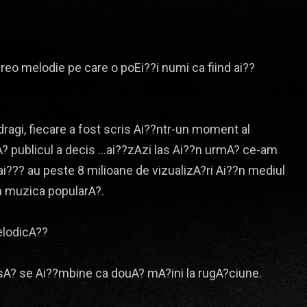
 vreo melodie pe care o poEi??i numi ca fiind ai??
dragi, fiecare a fost scris Ai??ntr-un moment al
A? publicul a decis …ai??zAzi las Ai??n urmA? ce-am
?ai??? au peste 8 milioane de vizualizA?ri Ai??n mediul
?n muzica popularA?.
elodicA??
 sA? se Ai??mbine ca douA? mA?ini la rugA?ciune.