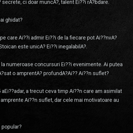
secrete, ci doar muncA?, talent Ei??i rA?bdare.
ai ghidat?
 pe care Ai??i admir Ei??i de la fiecare pot Ai??nvA?
toican este unicA? Ei??i inegalabilA?.
pat la numeroase concursuri Ei??i evenimente. Ai putea
lA?sat o amprentA? profundA?Ai?? Ai??n suflet?
aEi??adar, a trecut ceva timp Ai??n care am asimilat
 amprente Ai??n suflet, dar cele mai motivatoare au
 popular?