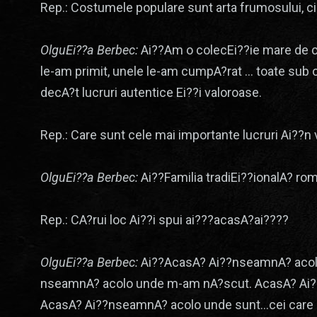
Rep.: Costumele populare sunt arta frumosului, ci
OlguEi??a Berbec:
Ai??Am o colecEi??ie mare de co
le-am primit, unele le-am cumpA?rat … toate sub 
decA?t lucruri autentice Ei??i valoroase.
Rep.: Care sunt cele mai importante lucruri Ai??n 
OlguEi??a Berbec:
Ai??Familia tradiEi??ionalA? r
Rep.: CA?rui loc Ai??i spui ai???acasA?ai????
OlguEi??a Berbec:
Ai??AcasA? Ai??nseamnA? acolo
nseamnA? acolo unde m-am nA?scut. AcasA? Ai??
AcasA? Ai??nseamnA? acolo unde sunt…cei care 