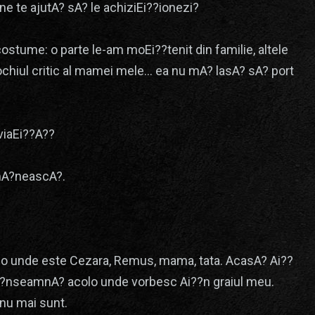
ne te ajutA? sA? le achiziEi??ionezi?
stume: o parte le-am moEi??tenit din familie, altele
ochiul critic al mamei mele… ea nu mA? lasA? sA? port
viaEi??A??
omA?neascA?.
 unde este Cezara, Remus, mama, tata. AcasA? Ai??
nseamnA? acolo unde vorbesc Ai??n graiul meu.
nu mai sunt.