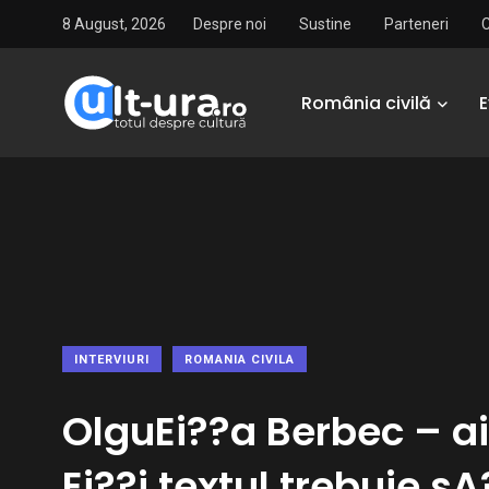
8 August, 2026
Despre noi
Sustine
Parteneri
România civilă
INTERVIURI
ROMANIA CIVILA
OlguEi??a Berbec – a
Ei??i textul trebuie sA