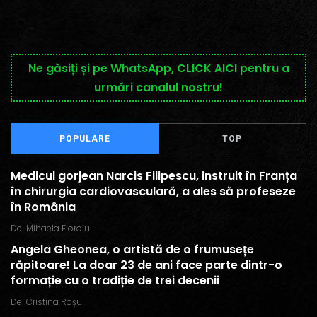
Ne găsiți și pe WhatsApp, CLICK AICI pentru a
urmări canalul nostru!
POPULARE
TOP
Medicul gorjean Narcis Filipescu, instruit în Franța
în chirurgia cardiovasculară, a ales să profeseze
în România
De
Mihaela Floroiu
Angela Gheonea, o artistă de o frumusețe
răpitoare! La doar 23 de ani face parte dintr-o
formație cu o tradiție de trei decenii
De
Cristina Roșu