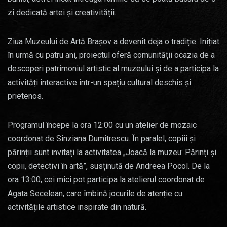
zi dedicată artei și creativității.
Ziua Muzeului de Artă Brașov a devenit deja o tradiție. Inițiat
în urmă cu patru ani, proiectul oferă comunității ocazia de a
descoperi patrimoniul artistic al muzeului și de a participa la
activități interactive într-un spațiu cultural deschis și
prietenos.
Programul începe la ora 12:00 cu un atelier de mozaic
coordonat de Sînziana Dumitrescu. În paralel, copiii și
părinții sunt invitați la activitatea „Joacă la muzeu: Părinți și
copii, detectivi în artă”, susținută de Andreea Pocol. De la
ora 13:00, cei mici pot participa la atelierul coordonat de
Agata Secelean, care îmbină jocurile de atenție cu
activitățile artistice inspirate din natură.