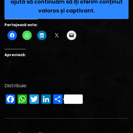
ajută să continuăm să îți oferim conținut
valoros și captivant.
Partajează asta:
Apreciază:
Distribuie:
Facebook
WhatsApp
Twitter
LinkedIn
Partajează