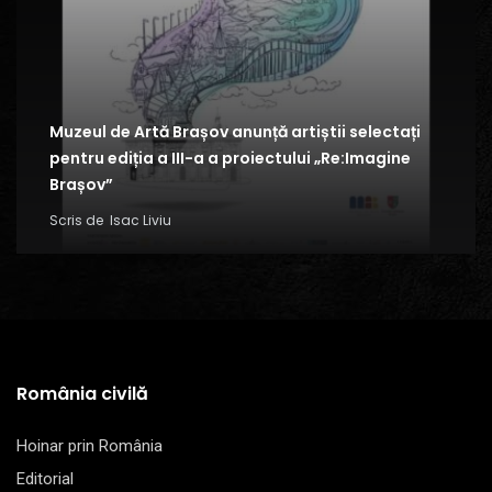
Muzeul de Artă Brașov anunță artiștii selectați
pentru ediția a III-a a proiectului „Re:Imagine
Brașov”
Scris de
Isac Liviu
România civilă
Hoinar prin România
Editorial