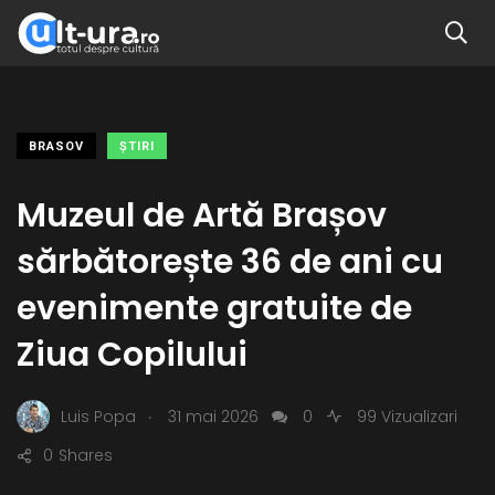
BRASOV
ŞTIRI
Muzeul de Artă Brașov
sărbătorește 36 de ani cu
evenimente gratuite de
Ziua Copilului
.
Luis Popa
31 mai 2026
0
99 Vizualizari
0
Shares