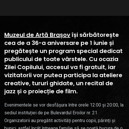
Muzeul de Artă Brașov
își sărbătorește
cea de a 36-a aniversare pe 1 iunie și
pregătește un program special dedicat
publicului de toate vârstele. Cu ocazia
Zilei Copilului, accesul va fi gratuit, iar
vizitatorii vor putea participa la ateliere
creative, tururi ghidate, un recital de
jazz și o proiecție de film.
Evenimentele se vor desfășura între orele 12:00 și 20:00, la
sediul instituției de pe Bulevardul Eroilor nr. 21.
Organizatorii au pregătit activități pentru copii, părinți și
bunici, astfel încât întreaga familie să se poată bucura de o