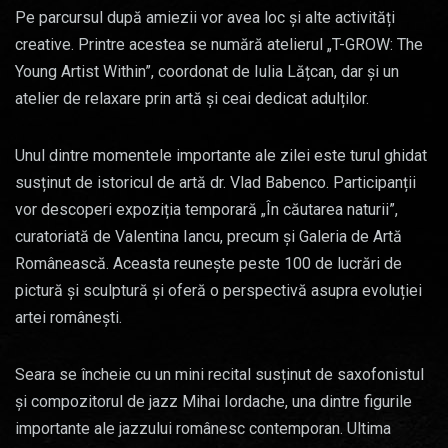
Pe parcursul după amiezii vor avea loc și alte activități
creative. Printre acestea se numără atelierul „T-GROW: The
Young Artist Within”, coordonat de Iulia Lățcan, dar și un
atelier de relaxare prin artă și ceai dedicat adulților.
Unul dintre momentele importante ale zilei este turul ghidat
susținut de istoricul de artă dr. Vlad Babenco. Participanții
vor descoperi expoziția temporară „În căutarea naturii”,
curatoriată de Valentina Iancu, precum și Galeria de Artă
Românească. Aceasta reunește peste 100 de lucrări de
pictură și sculptură și oferă o perspectivă asupra evoluției
artei românești.
Seara se încheie cu un mini recital susținut de saxofonistul
și compozitorul de jazz Mihai Iordache, una dintre figurile
importante ale jazzului românesc contemporan. Ultima