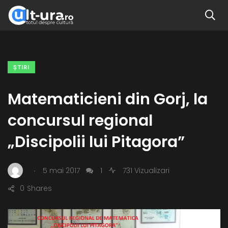
ŞTIRI
Matematicieni din Gorj, la
concursul regional
„Discipolii lui Pitagora”
.
5 mai 2017
1
731 Vizualizari
0
Shares