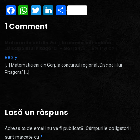
Facebook
WhatsApp
Twitter
LinkedIn
Partajează
1 Comment
Matematicieni din Gorj, la concursul regional
„Discipolii lui Pitagora” - Gorj 24
,
5 mai 2017 @ 0:26
Reply
[…] Matematicieni din Gorj, la concursul regional „Discipolii lui
Pitagora” […]
Lasă un răspuns
Adresa ta de email nu va fi publicată.
Câmpurile obligatorii
sunt marcate cu
*