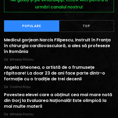
urmări canalul nostru!
POPULARE
TOP
Medicul gorjean Narcis Filipescu, instruit în Franța
în chirurgia cardiovasculară, a ales să profeseze
în România
De
Mihaela Floroiu
Angela Gheonea, o artistă de o frumusețe
răpitoare! La doar 23 de ani face parte dintr-o
formație cu o tradiție de trei decenii
De
Cristina Roșu
Povestea elevei care a obținut cea mai mare notă
din Gorj la Evaluarea Națională! Este olimpică la
mai multe materii
De
Mihaela Floroiu