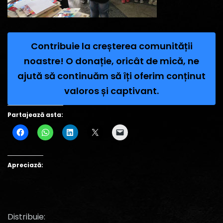
Contribuie la creșterea comunității
noastre! O donație, oricât de mică, ne
ajută să continuăm să îți oferim conținut
valoros și captivant.
Partajează asta:
Apreciază:
Distribuie: