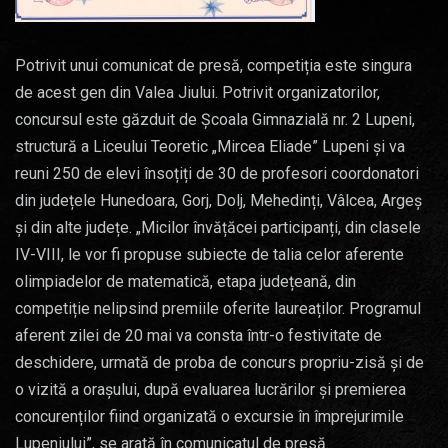
Potrivit unui comunicat de presă, competiția este singura
de acest gen din Valea Jiului. Potrivit organizatorilor,
concursul este găzduit de Școala Gimnazială nr. 2 Lupeni,
structură a Liceului Teoretic „Mircea Eliade” Lupeni și va
reuni 250 de elevi însoțiți de 30 de profesori coordonatori
din județele Hunedoara, Gorj, Dolj, Mehedinți, Vâlcea, Argeș
și din alte județe. „Micilor învățăcei participanți, din clasele
IV-VIII, le vor fi propuse subiecte de talia celor aferente
olimpiadelor de matematică, etapa județeană, din
competiție nelipsind premiile oferite laureaților. Programul
aferent zilei de 20 mai va consta într-o festivitate de
deschidere, urmată de proba de concurs propriu-zisă și de
o vizită a orașului, după evaluarea lucrărilor și premierea
concurenților fiind organizată o excursie în împrejurimile
Lupeniului”, se arată în comunicatul de presă.