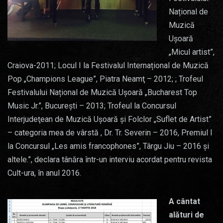
Național de
Muzică
Uşoară
„Micul artist”,
Craiova-2011; Locul I la Festivalul Internațional de Muzică
Pop „Champions League”, Piatra Neamţ – 2012; ; Trofeul
Festivalului Național de Muzică Uşoară „Bucharest Top
Music Jr.”, Bucureşti – 2013; Trofeul la Concursul
Interjudeţean de Muzică Ușoară și Folclor „Suflet de Artist”
– categoria mea de vârstă , Dr. Tr. Severin – 2016, Premiul I
la Concursul „Les amis francophones”, Târgu Jiu – 2016 și
altele.”, declara tânăra într-un interviu acordat pentru revista
Cult-ura, în anul 2016.
A cântat
alături de