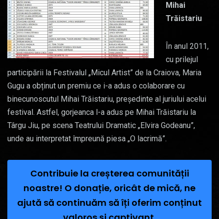
Mihai
Trăistariu
În anul 2011,
cu prilejul
participării la Festivalul „Micul Artist” de la Craiova, Maria
Gugu a obținut un premiu ce i-a adus o colaborare cu
binecunoscutul Mihai Trăistariu, președinte al juriului acelui
festival. Astfel, gorjeanca l-a adus pe Mihai Trăistariu la
Târgu Jiu, pe scena Teatrului Dramatic „Elvira Godeanu”,
unde au interpretat împreună piesa „O lacrimă”.
Contribuie la creșterea comunității
noastre! O donație, oricât de mică, ne
ajută să continuăm să îți oferim conținut
valoros și captivant.