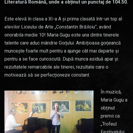
Literatură Română, unde a obținut un punctaj de 104.50.
Este elevă în clasa a XI-a A și prima clasată într-un top al
elevilor Liceului de Arte „Constantin Brăiloiu”, având
onorabila medie 10! Maria Gugu este una dintre tinerele
talente care aduc mândrie Gorjului. Ambițioasa gorjeancă
muncește foarte mult pentru a ajunge cât mai departe și
pentru a se face cunoscută. După munca asiduă apar și
rezultatele remarcabile ale tinerei, rezultate care o
motivează să se perfecționeze constant.
În muzică,
Maria Gugu a
obținut
premii ca:
„Trofeul
Festivalului