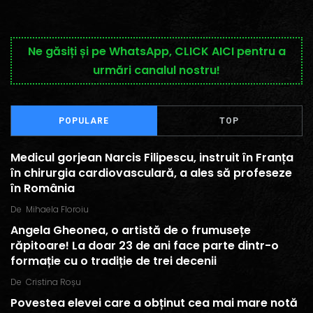
Ne găsiți și pe WhatsApp, CLICK AICI pentru a
urmări canalul nostru!
POPULARE
TOP
Medicul gorjean Narcis Filipescu, instruit în Franța
în chirurgia cardiovasculară, a ales să profeseze
în România
De
Mihaela Floroiu
Angela Gheonea, o artistă de o frumusețe
răpitoare! La doar 23 de ani face parte dintr-o
formație cu o tradiție de trei decenii
De
Cristina Roșu
Povestea elevei care a obținut cea mai mare notă