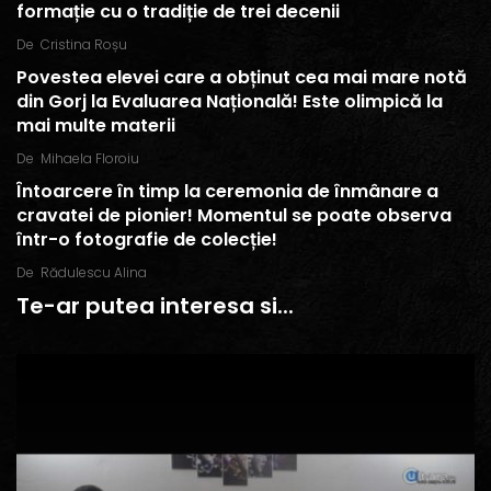
formație cu o tradiție de trei decenii
De
Cristina Roșu
Povestea elevei care a obținut cea mai mare notă
din Gorj la Evaluarea Națională! Este olimpică la
mai multe materii
De
Mihaela Floroiu
Întoarcere în timp la ceremonia de înmânare a
cravatei de pionier! Momentul se poate observa
într-o fotografie de colecție!
De
Rădulescu Alina
Te-ar putea interesa si...