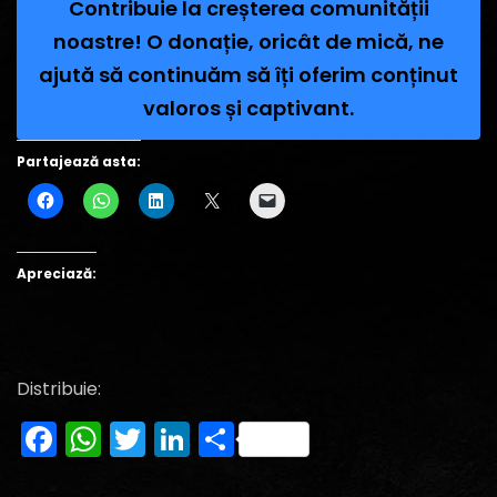
Contribuie la creșterea comunității
noastre! O donație, oricât de mică, ne
ajută să continuăm să îți oferim conținut
valoros și captivant.
Partajează asta:
Apreciază:
Distribuie:
Facebook
WhatsApp
Twitter
LinkedIn
Partajează