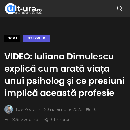
GORJ
INTERVIURI
VIDEO: Iuliana Dimulescu
explică cum arată viața
unui psiholog și ce presiuni
implică această profesie
.
Luis Popa
20 noiembrie 2025
0
379 Vizualizari
61
Shares