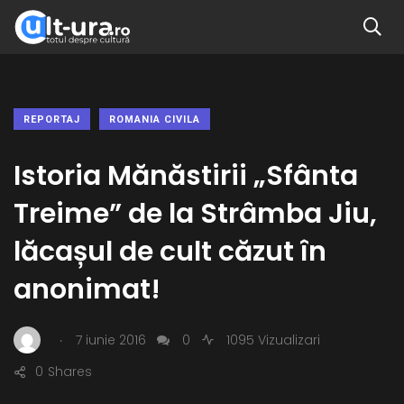
REPORTAJ
ROMANIA CIVILA
Istoria Mănăstirii „Sfânta
Treime” de la Strâmba Jiu,
lăcașul de cult căzut în
anonimat!
.
7 iunie 2016
0
1095 Vizualizari
0
Shares