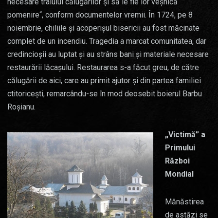
necesare traiului călugărilor şi să le fie lor veşnică
pomenire“, conform documentelor vremii. În 1724, pe 8
noiembrie, chiliile şi acoperişul bisericii au fost măcinate
complet de un incendiu. Tragedia a marcat comunitatea, dar
credincioșii au luptat și au strâns bani și materiale necesare
restaurării lăcașului. Restaurarea s-a făcut greu, de către
călugării de aici, care au primit ajutor şi din partea familiei
ctitoriceşti, remarcându-se în mod deosebit boierul Barbu
Roşianu.
„Victimă” a
Primului
Război
Mondial
Mănăstirea
de astăzi se