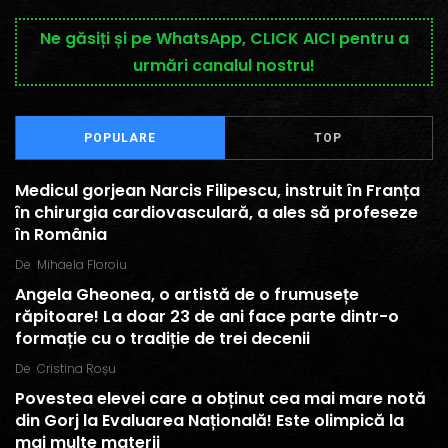
Ne găsiți și pe WhatsApp, CLICK AICI pentru a
urmări canalul nostru!
POPULARE
TOP
Medicul gorjean Narcis Filipescu, instruit în Franța
în chirurgia cardiovasculară, a ales să profeseze
în România
De
Mihaela Floroiu
Angela Gheonea, o artistă de o frumusețe
răpitoare! La doar 23 de ani face parte dintr-o
formație cu o tradiție de trei decenii
De
Cristina Roșu
Povestea elevei care a obținut cea mai mare notă
din Gorj la Evaluarea Națională! Este olimpică la
mai multe materii