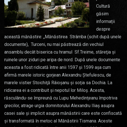
Cultură
găsim
informații
despre
această mănăstire: „Mănăstirea Strâmba (schit după unele
documente), Turceni, nu mai păstrează din vechiul
ansamblu decât biserica cu hramul Sf.Treime, stăreţia şi
ruinele unor ziduri pe aripa de nord. După unele documente
aceasta a fost ridicată între anii 1597 şi 1599 aşa cum
afirmă marele istoric gorjean Alexandru Ştefulescu, de
marele vistier Stoichiţă Râioşanu şi soţia sa Dochia. La
ridicarea ei a contribuit şi nepotul lor Miloş. Acesta,
răsculându-se împreună cu Lupu Mehedinţeanu împotriva
grecilor, atrage urgia domnitorului Alexandru Iliaş asupra
casei sale şi implicit asupra mănăstirii care este confiscată
şi transformată în metoc al Mănăstirii Tismana. Aceste