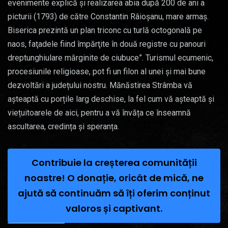
evenimente explică şi realizarea abia după 200 de ani a
picturii (1793) de către Constantin Râioşanu, mare armaş.
Biserica prezintă un plan triconc cu turlă octogonală pe
naos, faţadele fiind împărţite în două registre cu panouri
dreptunghiulare mărginite de ciubuce”. Turismul ecumenic,
procesiunile religioase, pot fi un filon al unei și mai bune
dezvoltări a județului nostru. Mănăstirea Strâmba vă
așteaptă cu porțile larg deschise, la fel cum vă așteaptă și
viețuitoarele de aici, pentru a vă învăța ce înseamnă
ascultarea, credința și speranța.
Contribuie la creșterea comunității
noastre! O donație, oricât de mică, ne
ajută să continuăm să îți oferim conținut
valoros și captivant.