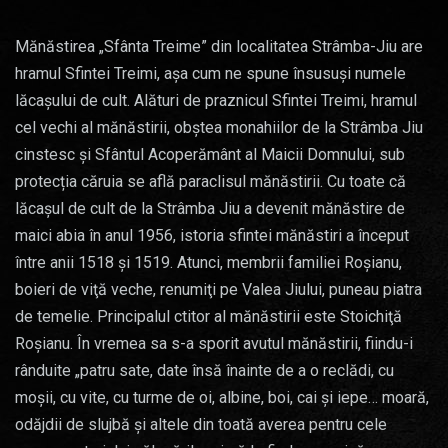
Mănăstirea „Sfânta Treime” din localitatea Strâmba-Jiu are
hramul Sfintei Treimi, așa cum ne spune însusuși numele
lăcașului de cult. Alături de praznicul Sfintei Treimi, hramul
cel vechi al mănăstirii, obştea monahiilor de la Strâmba Jiu
cinstesc şi Sfântul Acoperământ al Maicii Domnului, sub
protecția căruia se află paraclisul mănăstirii. Cu toate că
lăcașul de cult de la Strâmba Jiu a devenit mănăstire de
maici abia în anul 1956, istoria sfintei mănăstiri a început
între anii 1518 şi 1519. Atunci, membrii familiei Roşianu,
boieri de viţă veche, renumiţi pe Valea Jiului, puneau piatra
de temelie. Principalul ctitor al mănăstirii este Stoichiţă
Roşianu. În vremea sa s-a sporit avutul mănăstirii, fiindu-i
rânduite „patru sate, date însă înainte de a o reclădi, cu
moşii, cu vite, cu turme de oi, albine, boi, cai şi iepe… moară,
odăjdii de slujbă şi altele din toată averea pentru cele