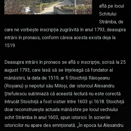
află pe locul
Schitului
Strâmba, de
care ne vorbește inscripția zugrăvită în anul 1793, deasupra
intrării în pronaos, conform căreia acesta exista deja la
1519.
Deasupra intrării în pronaos se află o inscripție, scrisă la 25
august 1793, care lasă să se înțeleagă că fondator al
mănăstirii, la data de 1519, ar fi Stoichiță Râioșeanu
(Roșianu) și nepotul său Miloși, dar istoricul Alexandru
Ștefulescu subliniază că această lectură nu este corectă
întrucât Stoichiță a fost vistier între 1603 și 1618. Stoichiță
doar reconstruiește actuala mănăstire pe locul vechiului
schit Strâmba în anul 1603, spun istoricii. În scrierile
istoricilor nu apare des emnționată. „În epoca lui Alexandru