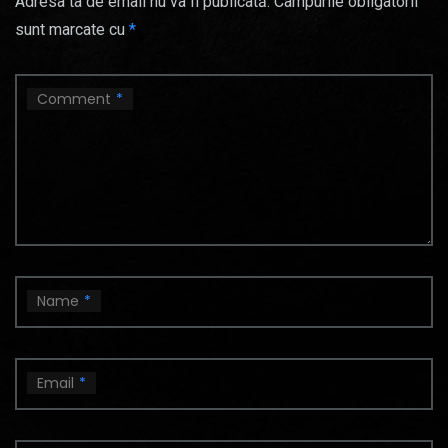
Adresa ta de email nu va fi publicată.
Câmpurile obligatorii
sunt marcate cu
*
Comment
*
Name
*
Email
*