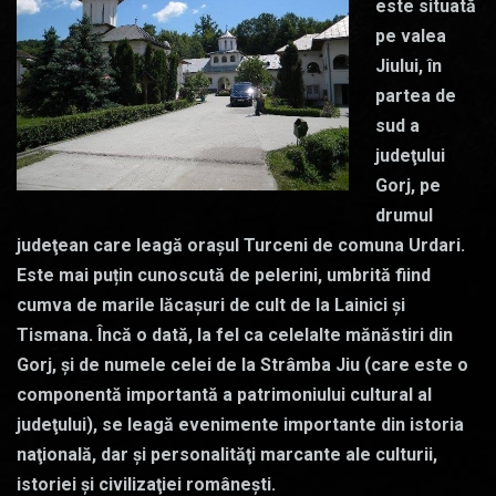
este situată
pe valea
Jiului, în
partea de
sud a
judeţului
Gorj, pe
drumul
judeţean care leagă oraşul Turceni de comuna Urdari.
Este mai puțin cunoscută de pelerini, umbrită fiind
cumva de marile lăcașuri de cult de la Lainici și
Tismana. Încă o dată, la fel ca celelalte mănăstiri din
Gorj, și de numele celei de la Strâmba Jiu (care este o
componentă importantă a patrimoniului cultural al
judeţului), se leagă evenimente importante din istoria
naţională, dar şi personalităţi marcante ale culturii,
istoriei şi civilizaţiei româneşti.