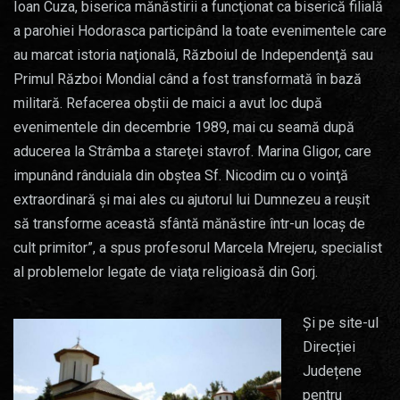
Ioan Cuza, biserica mănăstirii a funcţionat ca biserică filială
a parohiei Hodorasca participând la toate evenimentele care
au marcat istoria naţională, Războiul de Independenţă sau
Primul Război Mondial când a fost transformată în bază
militară. Refacerea obştii de maici a avut loc după
evenimentele din decembrie 1989, mai cu seamă după
aducerea la Strâmba a stareţei stavrof. Marina Gligor, care
impunând rânduiala din obştea Sf. Nicodim cu o voinţă
extraordinară şi mai ales cu ajutorul lui Dumnezeu a reuşit
să transforme această sfântă mănăstire într-un locaş de
cult primitor”, a spus profesorul Marcela Mrejeru, specialist
al problemelor legate de viaţa religioasă din Gorj.
Și pe site-ul
Direcției
Județene
pentru