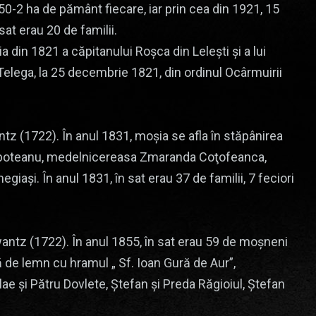
,50-2 ha de pământ fiecare, iar prin cea din 1921, 15
sat erau 20 de familii.
ia din 1821 a căpitanului Roşca din Leleşti şi a lui
Telega, la 25 decembrie 1821, din ordinul Ocârmuirii
z (1722). În anul 1831, moşia se afla în stăpânirea
âmboteanu, medelnicereasa Zmaranda Coţofeanca,
iaşi. În anul 1831, în sat erau 37 de familii, 7 feciori
ntz (1722). În anul 1855, în sat erau 59 de moşneni
că de lemn cu hramul „ Sf. Ioan Gură de Aur”,
ae şi Pătru Dovlete, Ştefan şi Preda Răgioiul, Ştefan