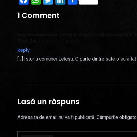
1 Comment
Istoria comunei Lelești. O parte dintre sate s
Gorj 24
,
9 august 2017 @ 20:32
Reply
[…] Istoria comunei Lelești. O parte dintre sate s-au afla
Lasă un răspuns
Adresa ta de email nu va fi publicată.
Câmpurile obligato