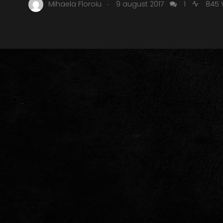
.
Mihaela Floroiu
9 august 2017
1
845 V