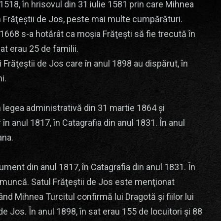
518, în hrisovul din 31 iulie 1581 prin care Mihnea
 în Frăţeştii de Jos, peste mai multe cumpărături.
1668 s-a hotărât ca moşia Frăţeşti să fie trecută în
at erau 25 de familii.
i Frăţeştii de Jos care în anul 1898 au dispărut, în
i.
rin legea administrativă din 31 martie 1864 și
n anul 1817, în Catagrafia din anul 1831. În anul
ana.
ment din anul 1817, în Catagrafia din anul 1831. În
de muncă. Satul Frăţeştii de Jos este menţionat
nd Mihnea Turcitul confirmă lui Dragotă şi fiilor lui
e Jos. În anul 1898, în sat erau 155 de locuitori și 88