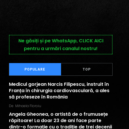
Ne găsiți și pe WhatsApp, CLICK AICI
pentru a urmări canalul nostru!
POPULARE
TOP
Medicul gorjean Narcis Filipescu, instruit în
Franța în chirurgia cardiovasculară, a ales
să profeseze în România
De
Mihaela Floroiu
Angela Gheonea, o artistă de o frumusețe
răpitoare! La doar 23 de ani face parte
dintr-o formație cu o tradiție de trei decenii