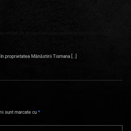
-au aflat în proprietatea Mănăstirii Tismana -
t în proprietatea Mănăstirii Tismana […]
rii sunt marcate cu
*