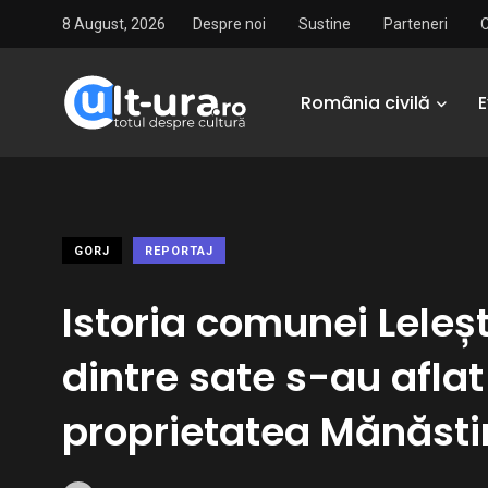
8 August, 2026
Despre noi
Sustine
Parteneri
România civilă
GORJ
REPORTAJ
Istoria comunei Leleșt
dintre sate s-au aflat
proprietatea Mănăsti