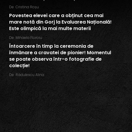
De
Cristina Roșu
Povestea elevei care a obținut cea mai
mare notă din Gorj la Evaluarea Națională!
Este olimpică la mai multe materii
De
Mihaela Floroiu
Întoarcere în timp la ceremonia de
înmânare a cravatei de pionier! Momentul
se poate observa într-o fotografie de
colecție!
De
Rădulescu Alina