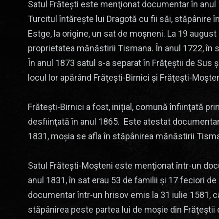
Satul Frătești este menţionat documentar în anul 1
Turcitul întăreşte lui Dragotă cu fii săi, stăpânire
Estge, la origine, un sat de moşneni. La 19 august 
proprietatea mănăstirii Tismana. În anul 1722, în s
În anul 1873 satul s-a separat în Frăţeştii de Sus ş
locul lor apărând Frăţeşti-Birnici şi Frăţeşti-Moşten
Frăteşti-Birnici a fost, inițial, comună înfiinţată p
desfiinţată în anul 1865. Este atestat documentar î
1831, moşia se afla în stăpânirea mănăstirii Tism
Satul Frăteşti-Moşteni este menţionat într-un docu
anul 1831, în sat erau 53 de familii și 17 feciori 
documentar într-un hrisov emis la 31 iulie 1581, câ
stăpânirea peste partea lui de moşie din Frăţeştii d