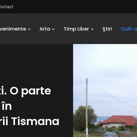
Contact
Evenimente
Arta
Timp Liber
Ştiri
Cult-u
i. O parte
 în
rii Tismana