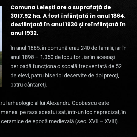
Comuna Lelești are o suprafață de
3017,92 ha. A fost înființată în anul 1864,
desfiinţată în anul 1930 și reînfiinţată în
anul 1932.
În anul 1865, în comună erau 240 de familii, iar în
anul 1898 – 1.350 de locuitori, iar în aceeași
perioadă funcționa o şcoală frecventată de 52
de elevi, patru biserici deservite de doi preoţi,
patru cântăreţi.
onarul arheologic al lui Alexandru Odobescu este
enea. pe raza acestui sat, într-un loc neprecizat, în
 ceramice de epocă medievală (sec. XVII – XVIII).