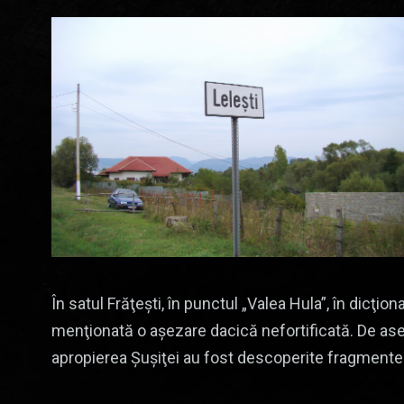
În satul Frăţeşti, în punctul „Valea Hula”, în dicţi
menţionată o aşezare dacică nefortificată. De asem
apropierea Şuşiţei au fost descoperite fragmente