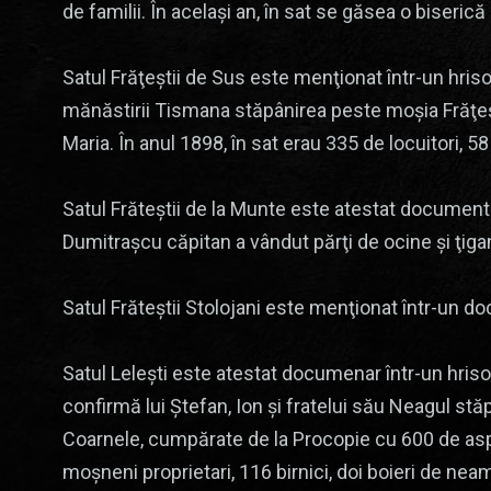
de familii. În același an, în sat se găsea o biseric
Satul Frăţeştii de Sus este menţionat într-un hri
mănăstirii Tismana stăpânirea peste moşia Frăţeşt
Maria. În anul 1898, în sat erau 335 de locuitori, 58 
Satul Frăteştii de la Munte este atestat documenta
Dumitraşcu căpitan a vândut părţi de ocine şi ţiga
Satul Frăteştii Stolojani este menţionat într-un d
Satul Leleşti este atestat documenar într-un hris
confirmă lui Ştefan, Ion şi fratelui său Neagul stă
Coarnele, cumpărate de la Procopie cu 600 de aspri 
moşneni proprietari, 116 birnici, doi boieri de nea