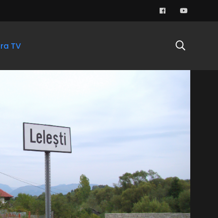
ra TV