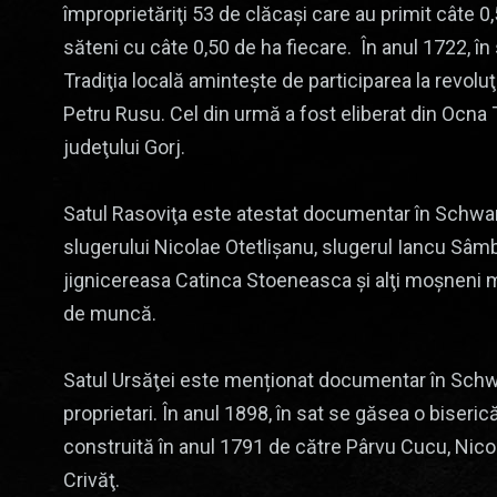
împroprietăriţi 53 de clăcaşi care au primit câte 0
săteni cu câte 0,50 de ha fiecare. În anul 1722, în 
Tradiţia locală aminteşte de participarea la revoluţ
Petru Rusu. Cel din urmă a fost eliberat din Ocna 
judeţului Gorj.
Satul Rasoviţa este atestat documentar în Schwant
slugerului Nicolae Otetlişanu, slugerul Iancu S
jignicereasa Catinca Stoeneasca şi alţi moşneni meg
de muncă.
Satul Ursăţei este menționat documentar în Schwa
proprietari. În anul 1898, în sat se găsea o biseri
construită în anul 1791 de către Pârvu Cucu, Nicol
Crivăţ.