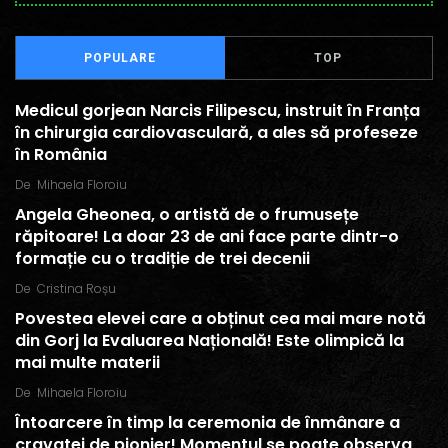
POPULARE
TOP
Medicul gorjean Narcis Filipescu, instruit în Franța
în chirurgia cardiovasculară, a ales să profeseze
în România
De
Mihaela Floroiu
Angela Gheonea, o artistă de o frumusețe
răpitoare! La doar 23 de ani face parte dintr-o
formație cu o tradiție de trei decenii
De
Cristina Roșu
Povestea elevei care a obținut cea mai mare notă
din Gorj la Evaluarea Națională! Este olimpică la
mai multe materii
De
Mihaela Floroiu
Întoarcere în timp la ceremonia de înmânare a
cravatei de pionier! Momentul se poate observa