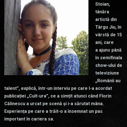
Stoian,
tânăra
artistă din
Târgu Jiu, în
vârstă de 15
ani, care
a ajuns până
în semifinala
show-ului de
televiziune
„Românii au
talent”, explică, într-un interviu pe care l-a acordat
publicației „Cult-ura”, ce a simțit atunci când Florin
Călinescu a urcat pe scenă și i-a sărutat mâna.
Experiența pe care a trăit-o a însemnat un pas
important în cariera sa.