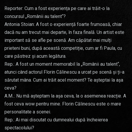
Reporter: Cum a fost experiența pe care ai trăit-o la
concursul „Românii au talent“?
Antonia Stoian: A fost o experiență foarte frumoasă, chiar
dacă nu am trecut mai departe, în faza finală. Un artist este
important să se afle pe scenă. Am căpătat mai mulți
prieteni buni, după această competiție, cum ar fi Paula, cu
care păstrez și acum legătura.
Rep.: A fost un moment memorabil la „Românii au talent“,
atunci când actorul Florin Călinescu a urcat pe scenă și ți-a
sărutat mâna. Cum ai trăit acel moment? Te așteptai la așa
ceva?
A.M..: Nu mă așteptam la așa ceva, la o asemenea reacție. A
fost ceva wow pentru mine. Florin Călinescu este o mare
personalitate a scenei.
Rep.: Ai mai discutat cu dumnealui după încheierea
spectacolului?