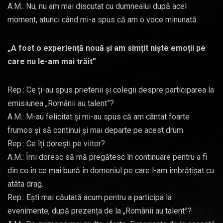
A.M.: Nu, nu am mai discutat cu dumnealui după acel
moment, atunci când mi-a spus că am o voce minunată.
„A fost o experiență nouă și am simțit niște emoții pe
care nu le-am mai trăit”
Rep.: Ce ți-au spus prietenii și colegii despre participarea la
emisiunea „Românii au talent”?
A.M.: M-au felicitat și mi-au spus că am cântat foarte
frumos și să continui și mai departe pe acest drum.
Rep.: Ce îți dorești pe viitor?
A.M.: Îmi doresc să mă pregătesc în continuare pentru a fi
din ce în ce mai bună în domeniul pe care l-am îmbrățișat cu
atâta drag.
Rep.: Ești mai căutată acum pentru a participa la
evenimente, după prezența de la „Românii au talent”?