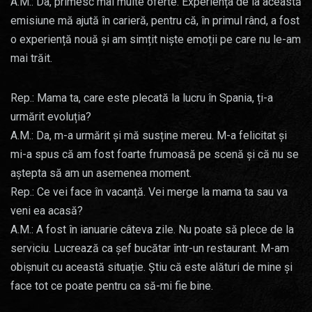
A.M.: Da, primesc mai multe oferte. Experiența de la această
emisiune mă ajută în carieră, pentru că, în primul rând, a fost
o experiență nouă și am simțit niște emoții pe care nu le-am
mai trăit.
Rep.: Mama ta, care este plecată la lucru în Spania, ți-a
urmărit evoluția?
A.M.: Da, m-a urmărit și mă susține mereu. M-a felicitat și
mi-a spus că am fost foarte frumoasă pe scenă și că nu se
aștepta să am un asemenea moment.
Rep.: Ce vei face în vacanță. Vei merge la mama ta sau va
veni ea acasă?
A.M.: A fost în ianuarie câteva zile. Nu poate să plece de la
serviciu. Lucrează ca șef bucătar într-un restaurant. M-am
obișnuit cu această situație. Știu că este alături de mine și
face tot ce poate pentru ca să-mi fie bine.