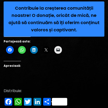
Contribuie la creșterea comunității
noastre! O donație, oricât de mică, ne
ajută să continuăm să îți oferim conținut
valoros și captivant.
Partajează asta:
Apreciază:
Distribuie:
Facebook
WhatsApp
Twitter
LinkedIn
Partajează