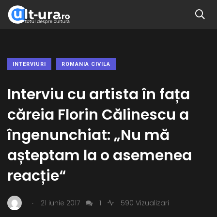
INTERVIURI
ROMANIA CIVILA
Interviu cu artista în fața
căreia Florin Călinescu a
îngenunchiat: „Nu mă
așteptam la o asemenea
reacție“
.
21 iunie 2017
1
590 Vizualizari