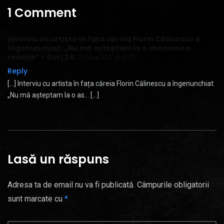
1 Comment
Interviu cu artista în fața căreia Florin Călinescu a
îngenunchiat: „Nu mă așteptam la o asemenea
reacție“ - Gorj 24
,
21 iunie 2017 @ 2:22
Reply
[…] Interviu cu artista în fața căreia Florin Călinescu a îngenunchiat:
„Nu mă așteptam la o as… […]
Lasă un răspuns
Adresa ta de email nu va fi publicată.
Câmpurile obligatorii
sunt marcate cu
*