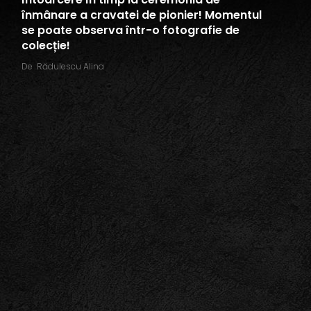
înmânare a cravatei de pionier! Momentul
se poate observa într-o fotografie de
colecție!
De
Rădulescu Alina