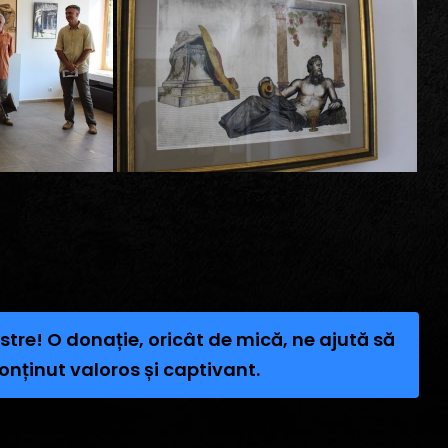
stre! O donație, oricât de mică, ne ajută să
onținut valoros și captivant.