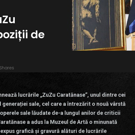
uZu
ziții de
Shares
mnează lucrările „ZuZu Caratănase”, unul dintre cei
l generației sale, cel care a întrezărit o nouă vârstă
 operele sale lăudate de-a lungul anilor de criticii
 Caratănase a adus la Muzeul de Artă o minunată
expus grafică și gravură alături de lucrările