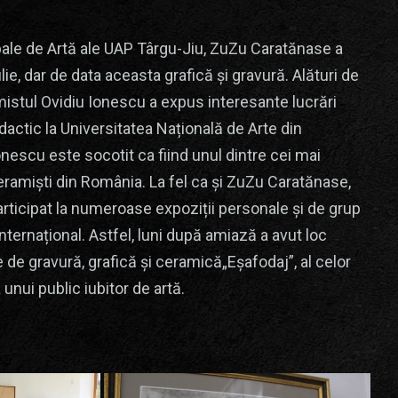
pale de Artă ale UAP Târgu-Jiu, ZuZu Caratănase a
ulie, dar de data aceasta grafică și gravură. Alături de
amistul Ovidiu Ionescu a expus interesante lucrări
actic la Universitatea Națională de Arte din
onescu este socotit ca fiind unul dintre cei mai
ceramiști din România. La fel ca și ZuZu Caratănase,
rticipat la numeroase expoziții personale și de grup
internațional. Astfel, luni după amiază a avut loc
e de gravură, grafică și ceramică„Eșafodaj”, al celor
unui public iubitor de artă.