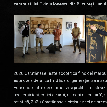
ceramistului Ovidiu Ionescu din București, unul 
ZuZu Caratănase „este socotit ca fiind cel mai bun
este considerat ca fiind liderul generației sale sau
Este unul dintre cei mai activi și prolifici artiști v
academicieni, critici de artă, oameni de cultură”, 
artistică, ZuZu Caratănase a obținut zeci de premii,