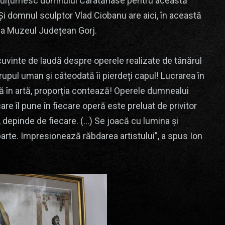
i mulțumesc domnului Caratănase pentru această
. Și domnul sculptor Vlad Ciobanu are aici, în această
e la Muzeul Județean Gorj.
cuvinte de laudă despre operele realizate de tânărul
rupul uman și câteodată îi pierdeți capul! Lucrarea în
 că în artă, proporția contează! Operele dumnealui
care îl pune în fiecare operă este preluat de privitor
e, depinde de fiecare. (…) Se joacă cu lumina și
 aparte. Impresionează răbdarea artistului”, a spus Ion