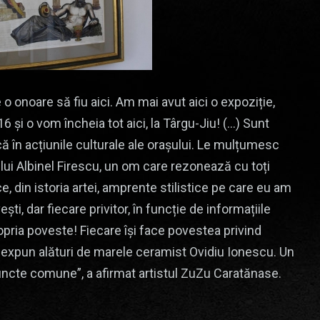
 o onoare să fiu aici. Am mai avut aici o expoziție,
2016 și o vom încheia tot aici, la Târgu-Jiu! (…) Sunt
ică în acțiunile culturale ale orașului. Le mulțumesc
i Albinel Firescu, un om care rezonează cu toți
ce, din istoria artei, amprente stilistice pe care eu am
i, dar fiecare privitor, în funcție de informațiile
ropria poveste! Fiecare își face povestea privind
ă expun alături de marele ceramist Ovidiu Ionescu. Un
, puncte comune”, a afirmat artistul ZuZu Caratănase.