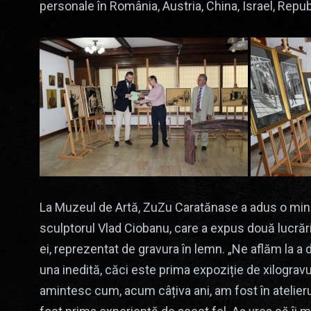
personale în România, Austria, China, Israel, Repub
La Muzeul de Artă, ZuZu Caratănase a adus o minun
sculptorul Vlad Ciobanu, care a expus două lucrări.
ei, reprezentat de gravura în lemn. „Ne aflăm la 
una inedită, căci este prima expoziție de xilograv
amintesc cum, acum câțiva ani, am fost în atelier