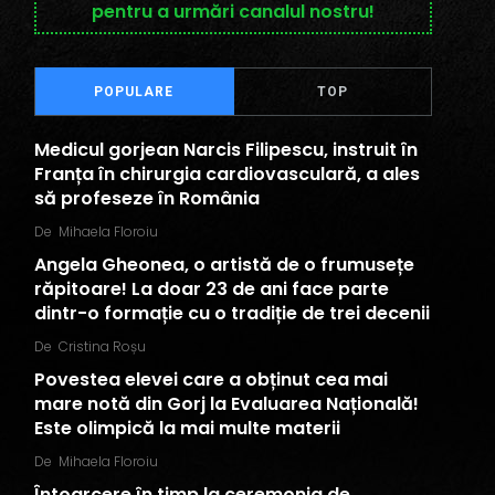
pentru a urmări canalul nostru!
POPULARE
TOP
Medicul gorjean Narcis Filipescu, instruit în
Franța în chirurgia cardiovasculară, a ales
să profeseze în România
De
Mihaela Floroiu
Angela Gheonea, o artistă de o frumusețe
răpitoare! La doar 23 de ani face parte
dintr-o formație cu o tradiție de trei decenii
De
Cristina Roșu
Povestea elevei care a obținut cea mai
mare notă din Gorj la Evaluarea Națională!
Este olimpică la mai multe materii
De
Mihaela Floroiu
Întoarcere în timp la ceremonia de