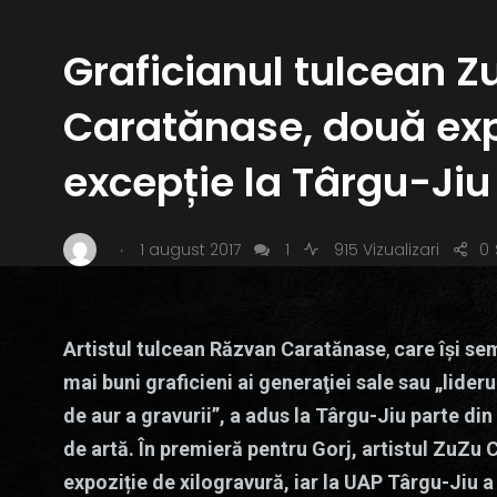
Graficianul tulcean Z
Caratănase, două expo
excepție la Târgu-Jiu
.
1 august 2017
1
915 Vizualizari
0
Artistul tulcean Răzvan Caratănase
,
care îşi se
mai buni graficieni ai generaţiei sale sau „lideru
de aur a gravurii”, a adus la Târgu-Jiu parte din
de artă. În premieră pentru Gorj, artistul ZuZu
expoziție de xilogravură, iar la UAP Târgu-Jiu a 