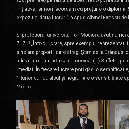
fost prima experiență de acest fel. Aș vrea să î
inițiativă, iar noi îi acordăm cu prețuire o diplomă
expoziție, două lucrări”, a spus Albinel Firescu d
Și profesorul universitar Ion Mocioi a avut numai 
ZuZu! „Într-o lucrare, spre exemplu, reprezentați t
sine are proporții care atrag. Știm de la Brâncuși
ridică întrebări, arta sa comunică. (…) Sufletul pe 
imediat. În fiecare lucrare poți găsi o semnificați
întunericul, cu albul și negrul, are o sensibilitate
Mocioi.