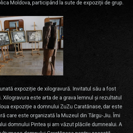
lica Moldova, participând la sute de expoziții de grup.
ată expoziție de xilogravură. Invitatul său a fost
 Xilogravura este arta de a grava lemnul și rezultatul
a doua expoziție a domnului ZuZu Caratănase, dar este
ură care este organizată la Muzeul din Târgu-Jiu. Îmi
ului domnului Pintea și am văzut plăcile dumnealui. A