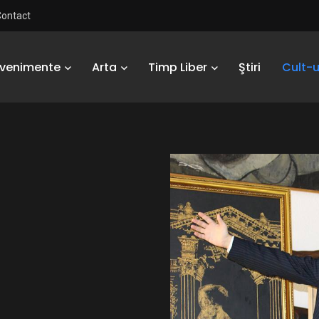
Contact
Evenimente
Arta
Timp Liber
Ştiri
Cult-u