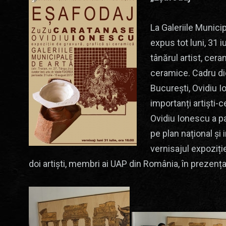
La Galeriile Munici
expus tot luni, 31 i
tânărul artist, cer
ceramice. Cadru did
București, Ovidiu I
importanți artiști-
Ovidiu Ionescu a pa
pe plan național și 
vernisajul expoziți
doi artiști, membri ai UAP din România, în prezența 