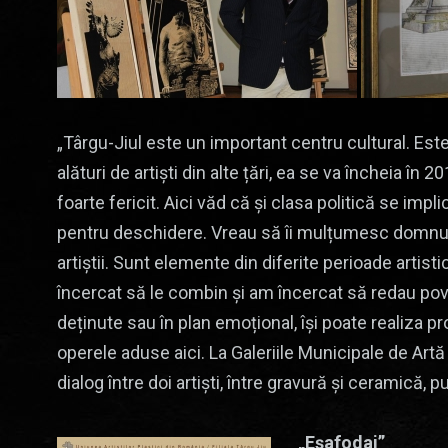
„Târgu-Jiul este un important centru cultural. Este
alături de artiști din alte țări, ea se va încheia în 
foarte fericit. Aici văd că și clasa politică se impl
pentru deschidere. Vreau să îi mulțumesc domnulu
artiștii. Sunt elemente din diferite perioade artisti
încercat să le combin și am încercat să redau poveșt
deținute sau în plan emoțional, își poate realiza p
operele aduse aici. La Galeriile Municipale de Art
dialog între doi artiști, între gravură și ceramică
„Eșafodaj”