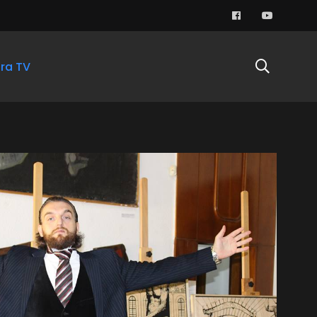
ra TV