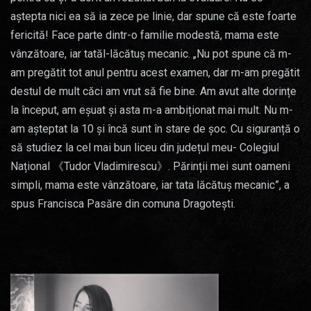
aștepta nici ea să ia zece pe linie, dar spune că este foarte
fericită! Face parte dintr-o familie modestă, mama este
vânzătoare, iar tatăl-lăcătuș mecanic. „Nu pot spune că m-
am pregătit tot anul pentru acest examen, dar m-am pregătit
destul de mult căci am vrut să fie bine. Am avut alte dorințe
la început, am eșuat și asta m-a ambiționat mai mult. Nu m-
am așteptat la 10 și încă sunt în stare de șoc. Cu siguranță o
să studiez la cel mai bun liceu din județul meu- Colegiul
Național 《Tudor Vladimirescu》. Părinții mei sunt oameni
simpli, mama este vânzătoare, iar tata lăcătuș mecanic”, a
spus Francisca Pasăre din comuna Dragotești.