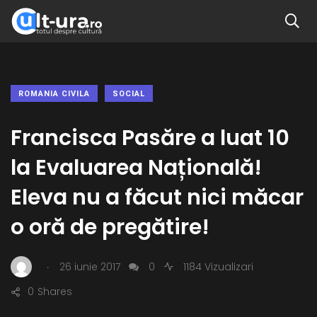
ROMANIA CIVILA
SOCIAL
Francisca Pasăre a luat 10
la Evaluarea Națională!
Eleva nu a făcut nici măcar
o oră de pregătire!
.
26 iunie 2017
0
1184 Vizualizari
0
Shares