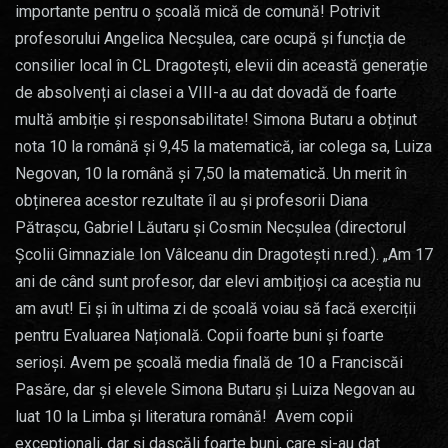
importante pentru o școală mică de comună! Potrivit
profesorului Angelica Necșulea, care ocupă și funcția de
consilier local în CL Dragotești, elevii din această generație
de absolvenți ai clasei a VIII-a au dat dovadă de foarte
multă ambiție și responsabilitate! Simona Butaru a obținut
nota 10 la română și 9,45 la matematică, iar colega sa, Luiza
Negovan, 10 la română și 7,50 la matematică. Un merit în
obținerea acestor rezultate îl au și profesorii Diana
Pătrașcu, Gabriel Lăutaru și Cosmin Necșulea (directorul
Școlii Gimnaziale Ion Vâlceanu din Dragotești n.red.). „Am 17
ani de când sunt profesor, dar elevi ambițioși ca aceștia nu
am avut! Ei și în ultima zi de școală voiau să facă exerciții
pentru Evaluarea Națională. Copii foarte buni și foarte
serioși. Avem pe școală media finală de 10 a Franciscăi
Pasăre, dar și elevele Simona Butaru și Luiza Negovan au
luat 10 la Limba și literatura română! Avem copii
excepționali, dar și dascăli foarte buni, care și-au dat