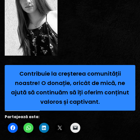
Contribuie la creșterea comunității
noastre! O donație, oricât de mică, ne
ajută să continuăm să îți oferim conținut
valoros și captivant.
Partajează asta: