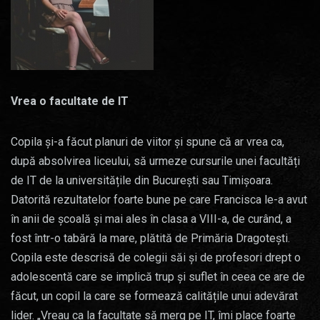
Vrea o facultate de IT
Copila și-a făcut planuri de viitor și spune că ar vrea ca,
după absolvirea liceului, să urmeze cursurile unei facultăți
de IT de la universitățile din București sau Timișoara.
Datorită rezultatelor foarte bune pe care Francisca le-a avut
în anii de școală și mai ales în clasa a VIII-a, de curând, a
fost într-o tabără la mare, plătită de Primăria Dragotești.
Copila este descrisă de colegii săi și de profesori drept o
adolescentă care se implică trup și suflet în ceea ce are de
făcut, un copil la care se formează calitățile unui adevărat
lider. „Vreau ca la facultate să merg pe IT, îmi place foarte