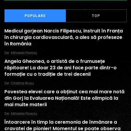
POPULARE
TOP
Medicul gorjean Narcis Filipescu, instruit în Franța
în chirurgia cardiovasculară, a ales să profeseze
în România
De
Mihaela Floroiu
Angela Gheonea, o artistă de o frumusețe
răpitoare! La doar 23 de ani face parte dintr-o
formație cu o tradiție de trei decenii
De
Cristina Roșu
Povestea elevei care a obținut cea mai mare notă
din Gorj la Evaluarea Națională! Este olimpică la
mai multe materii
De
Mihaela Floroiu
Întoarcere în timp la ceremonia de înmânare a
cravatei de pionier! Momentul se poate observa