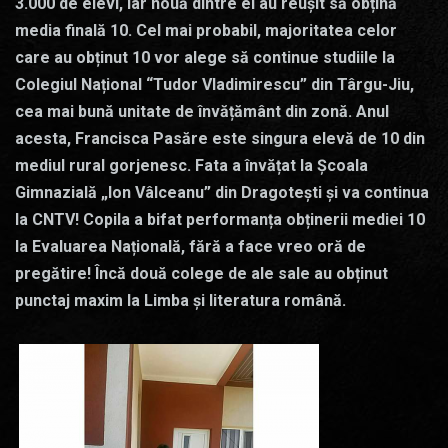
3.000 de elevi, iar nouă dintre ei au reușit să obțină
media finală 10. Cel mai probabil, majoritatea celor
care au obținut 10 vor alege să continue studiile la
Colegiul Național “Tudor Vladimirescu” din Târgu-Jiu,
cea mai bună unitate de învățământ din zonă. Anul
acesta, Francisca Pasăre este singura elevă de 10 din
mediul rural gorjenesc. Fata a învățat la Școala
Gimnazială „Ion Vâlceanu” din Dragotești și va continua
la CNTV! Copila a bifat performanța obținerii mediei 10
la Evaluarea Națională, fără a face vreo oră de
pregătire! Încă două colege de ale sale au obținut
punctaj maxim la Limba și literatura română.