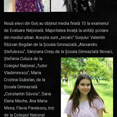
Nouă elevi din Gorj au obținut media finală 10 la examenul
de Evaluare Națională. Majoritatea învață la unități școlare
din mediul urban. Aceștia sunt „zecarii” Gorjului: Valentin
Răzvan Bogdan de la Școala Gimnazială „Alexandru
Ștefulescu“, Sânziana Crețu de la Școala Gimnazială Novaci,
Ștefania
Cutuca de la
Colegiul Național „Tudor
Vladimirescu“, Maria
Cristina Giubelan, de la
Școala Gimnazială
„Constantin Săvoiu”, Daria
Elena Meche, Ana Maria
Mirea, Flavia Paralescu, toți
de la Colegiul Național