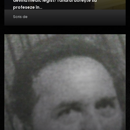
devină medic legist! Tânărul dorește să
profeseze în…
Scris de