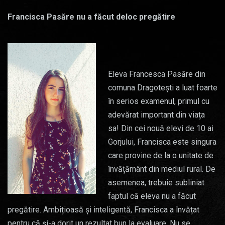
Francisca Pasăre nu a făcut deloc pregătire
Eleva Francesca Pasăre din
comuna Dragotești a luat foarte
în serios examenul, primul cu
adevărat important din viața
sa! Din cei nouă elevi de 10 ai
Gorjului, Francisca este singura
care provine de la o unitate de
învățământ din mediul rural. De
asemenea, trebuie subliniat
faptul că eleva nu a făcut
pregătire. Ambițioasă și inteligentă, Francisca a învățat
pentru că și-a dorit un rezultat bun la evaluare. Nu se