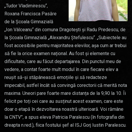
„Tudor Vladimirescu“,
Roxana Francisca Pasăre
de la Școala Gimnazială
„Ion Vâlceanu“ din comuna Dragotești și Radu Predescu, de
la Școala Gimnazială „Alexandru Ștefulescu“. „Subiectele au
fost accesibile pentru majoritatea elevilor, așa cum ar trebui
să fie la orice examen național. Au fost și elemente cu
dificultate, care au făcut departajarea. Din punctul meu de
vedere, a contat foarte mult modul în care fiecare elev a
reușit să-și stăpânească emoțiile și să redacteze
impecabil, astfel încât să convingă corectorii că merită nota
maxima. Uneori pare foarte mare distanța de la 9,90 la 10. Îi
felicit pe toți cei care au susținut acest examen, care este
doar o etapă în dezvoltarea noastră ulterioară. Voi rămâne
la CNTV”, a spus eleva Patricia Paralescu (în fotografia din
dreapta n.red.), fiica fostului șef al ISJ Gorj Iustin Paralescu.