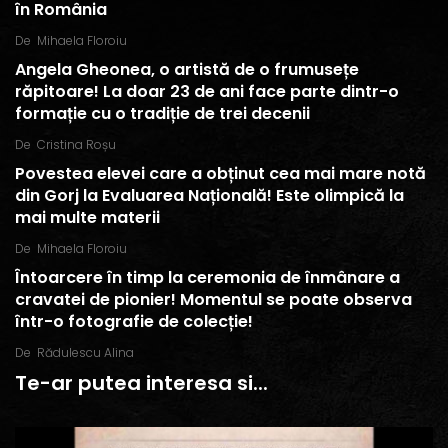
în România
De
Mihaela Floroiu
Angela Gheonea, o artistă de o frumusețe
răpitoare! La doar 23 de ani face parte dintr-o
formație cu o tradiție de trei decenii
De
Cristina Roșu
Povestea elevei care a obținut cea mai mare notă
din Gorj la Evaluarea Națională! Este olimpică la
mai multe materii
De
Mihaela Floroiu
Întoarcere în timp la ceremonia de înmânare a
cravatei de pionier! Momentul se poate observa
într-o fotografie de colecție!
De
Rădulescu Alina
Te-ar putea interesa si...