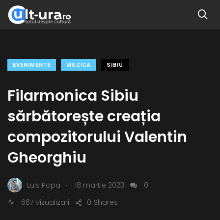
EVENIMENTE
MUZICA
SIBIU
Filarmonica Sibiu
sărbătorește creația
compozitorului Valentin
Gheorghiu
.
Luis Popa
18 martie 2023
0
667 Vizualizari
0
Shares