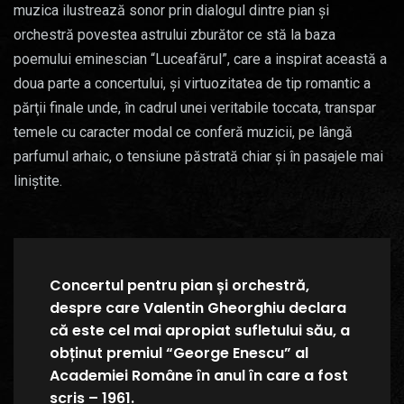
muzica ilustrează sonor prin dialogul dintre pian şi
orchestră povestea astrului zburător ce stă la baza
poemului eminescian “Luceafărul”, care a inspirat această a
doua parte a concertului, şi virtuozitatea de tip romantic a
părţii finale unde, în cadrul unei veritabile toccata, transpar
temele cu caracter modal ce conferă muzicii, pe lângă
parfumul arhaic, o tensiune păstrată chiar şi în pasajele mai
liniştite.
Concertul pentru pian și orchestră,
despre care Valentin Gheorghiu declara
că este cel mai apropiat sufletului său, a
obținut premiul “George Enescu” al
Academiei Române în anul în care a fost
scris – 1961.