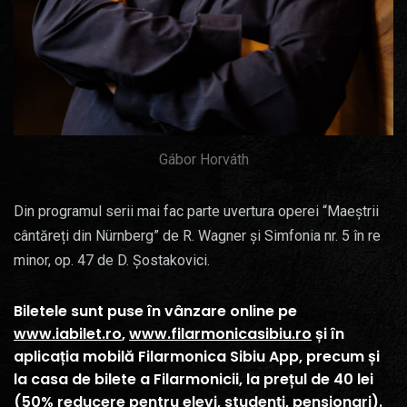
Gábor Horváth
Din programul serii mai fac parte uvertura operei “Maeștrii
cântăreți din Nürnberg” de R. Wagner și Simfonia nr. 5 în re
minor, op. 47 de D. Șostakovici.
Biletele sunt puse în vânzare online pe
www.iabilet.ro
,
www.filarmonicasibiu.ro
și în
aplicația mobilă Filarmonica Sibiu App, precum și
la casa de bilete a Filarmonicii, la prețul de 40 lei
(50% reducere pentru elevi, studenți, pensionari).