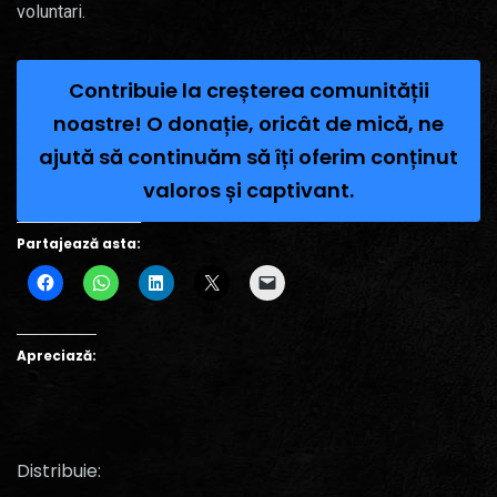
voluntari.
Contribuie la creșterea comunității
noastre! O donație, oricât de mică, ne
ajută să continuăm să îți oferim conținut
valoros și captivant.
Partajează asta:
Apreciază:
Distribuie: