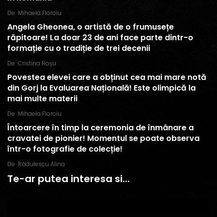
De
Mihaela Floroiu
Angela Gheonea, o artistă de o frumusețe
răpitoare! La doar 23 de ani face parte dintr-o
formație cu o tradiție de trei decenii
De
Cristina Roșu
Povestea elevei care a obținut cea mai mare notă
din Gorj la Evaluarea Națională! Este olimpică la
mai multe materii
De
Mihaela Floroiu
Întoarcere în timp la ceremonia de înmânare a
cravatei de pionier! Momentul se poate observa
într-o fotografie de colecție!
De
Rădulescu Alina
Te-ar putea interesa si...