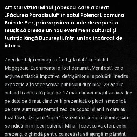
Artistul vizual Mihai Ţopescu, care a creat
„Pădurea Paradisului” în satul Poienari, comuna
Baia de Fier, prin vopsirea a sute de copaci, a
reușit să creeze un nou eveniment cultural și
turistic lângă București, într-un loc încărcat de
istorie.
Zeci de stâlpi colorați au fost „plantați“ la Palatul
Mogoșoaia. Evenimentul a fost denumit „Manifest“, ca o
acțiune artistică împotriva defrişărilor şi a poluării. Inedita
expoziție a fost deschisă publicului duminică, 28 aprilie,
putând fi admirată până pe 17 mai, dar vernisajul va avea loc
pe data de 5 mai, când va fi prezentată o placă simbolică
pe care sunt reprezentaţi zeci de copaci şi anii în care au
fost tăiaţi, dar şi un “înger” realizat din crengi colorate, care
se ridică în mijlocul galeriei. Mihai Ţopescu va oferi, celor
prezenţi, o ghindă pentru ca aceasta să ajungă în pământ,