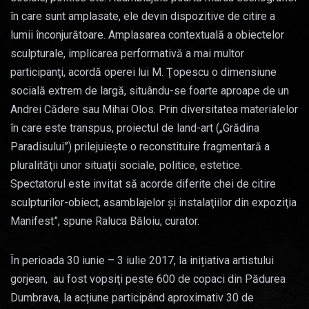
în care sunt amplasate, ele devin dispozitive de citire a
lumii înconjurătoare. Amplasarea contextuală a obiectelor
sculpturale, implicarea performativă a mai multor
participanţi, acordă operei lui M. Ţopescu o dimensiune
socială extrem de largă, situându-se foarte aproape de un
Andrei Cădere sau Mihai Olos. Prin diversitatea materialelor
în care este transpus, proiectul de land-art („Grădina
Paradisului”) prilejuieşte o reconstituire fragmentară a
pluralităţii unor situaţii sociale, politice, estetice.
Spectatorul este invitat să acorde diferite chei de citire
sculpturilor-obiect, asamblajelor şi instalaţiilor din expoziţia
Manifest”, spune Raluca Băloiu, curator.
În perioada 30 iunie – 3 iulie 2017, la inițiativa artistului
gorjean, au fost vopsiţi peste 600 de copaci din Pădurea
Dumbrava, la acțiune participând aproximativ 30 de