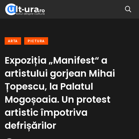
ARTA
PICTURA
Expoziția „Manifest“ a
artistului gorjean Mihai
Țopescu, la Palatul
Mogoșoaia. Un protest
artistic împotriva
defrișărilor