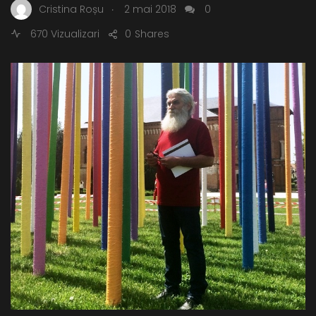
.
Cristina Roșu
2 mai 2018
0
670 Vizualizari
0
Shares