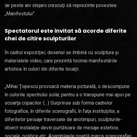
iar peste ani stejarii crescuţi să reprezinte povestea
„Manifestului”.
Spectatorul este invitat să acorde diferite
chei de citire sculpturilor
În cadrul expoziţiei, desenul se îmbină cu sculptura şi
materialele video, care prezintă tocmai manifestările
artistice în culori din diferite locaţii.
„Mihai Ţopescu provoacă materia picturală, o descompune
în culorile spectrului solar, pentru a o transpune mai apoi pe
scoarţa copacilor. (…) Surprinse sub forma cadrelor
fotografice, în diferite scenografii, în faţa instituţiilor, a
diferitelor peisaje traversate de anotimpuri, sculpturile-
obiect-instalaţie devin purtătoare de mesaje estetice,
sociale, politice etc. Asamblajele poartă marca scenografiei