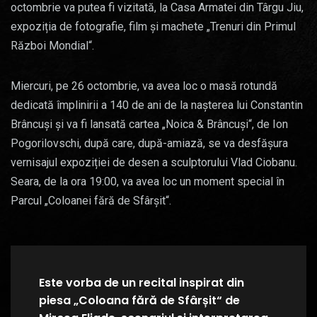
octombrie va putea fi vizitată, la Casa Armatei din Târgu Jiu,
expoziția de fotografie, film și machete „Trenuri din Primul
Război Mondial“.
Miercuri, pe 26 octombrie, va avea loc o masă rotundă
dedicată împlinirii a 140 de ani de la nașterea lui Constantin
Brâncuși și va fi lansată cartea „Noica & Brâncuși“, de Ion
Pogorilovschi, după care, după-amiază, se va desfășura
vernisajul expoziției de desen a sculptorului Vlad Ciobanu.
Seara, de la ora 19:00, va avea loc un moment special în
Parcul „Coloanei fără de Sfârșit“.
Este vorba de un recital inspirat din
piesa „Coloana fără de Sfârșit“ de