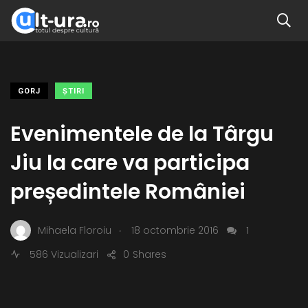
GORJ
ŞTIRI
Evenimentele de la Târgu
Jiu la care va participa
președintele României
.
Mihaela Floroiu
18 octombrie 2016
1
586 Vizualizari
0
Shares