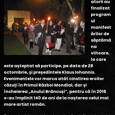
atorii au
finalizat
program
ul
manifest
ărilor de
săptămâ
na
viitoare,
la care
este așteptat să participe, pe data de 28
octombrie, și președintele Klaus Iohannis.
Evenimentele vor marca atât cinstirea eroilor
căzuți în Primul Război Mondial, dar și
încheierea „Anului Brâncuși“, pentru că în 2016
s-au împlinit 140 de ani de la nașterea celui mai
mare artist român.