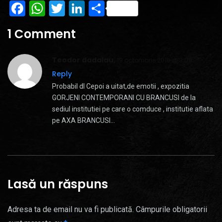
Facebook
WhatsApp
Twitter
LinkedIn
Partajează
1 Comment
Teodor dadalau,
19 octombrie 2016 @ 3:09
Reply
Probabil dl Cepoi a uitat,de emotii , expozitia
GORJENI CONTEMPORANI CU BRANCUSI de la
sediul institutiei pe care o comduce , institutie aflata
pe AXA BRANCUSI…
Lasă un răspuns
Adresa ta de email nu va fi publicată.
Câmpurile obligatorii