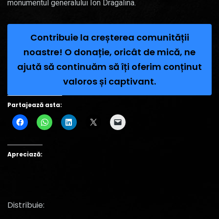
monumentul generalului Ion Dragalina.
Contribuie la creșterea comunității
noastre! O donație, oricât de mică, ne
ajută să continuăm să îți oferim conținut
valoros și captivant.
Partajează asta:
Apreciază:
Distribuie: