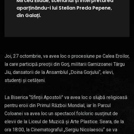
Mircea Eliade, scenariul și interpretarea
aparținându-i lui Stelian Preda Pepene,
din Galați.
Joi, 27 octombrie, va avea loc o procesiune pe Calea Eroilor,
la care participă preoții din Gorj, militarii Garnizoanei Târgu
Jiu, dansatorii de la Ansamblul „Doina Gorjului“, elevi,
studenți și cetățeni.
La Biserica “Sfinții Apostoli” va avea loc o slujbă religioasă
pentru eroii din Primul Război Mondial, iar în Parcul
Coloanei va avea loc un spectacol folcloric susținut de
elevii de la Liceul de Muzică și Arte Plastice. Seara, de la
ora 18:00, la Cinematograful „Sergiu Nicolaescu“ se va