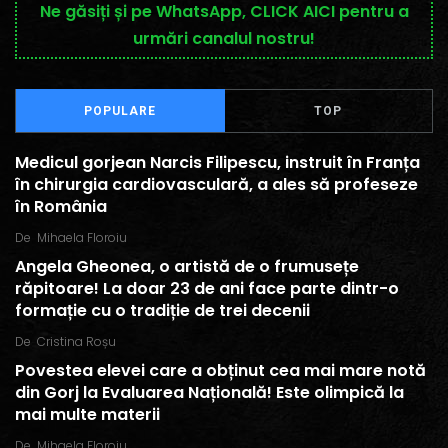
Ne găsiți și pe WhatsApp, CLICK AICI pentru a
urmări canalul nostru!
POPULARE
TOP
Medicul gorjean Narcis Filipescu, instruit în Franța
în chirurgia cardiovasculară, a ales să profeseze
în România
De
Mihaela Floroiu
Angela Gheonea, o artistă de o frumusețe
răpitoare! La doar 23 de ani face parte dintr-o
formație cu o tradiție de trei decenii
De
Cristina Roșu
Povestea elevei care a obținut cea mai mare notă
din Gorj la Evaluarea Națională! Este olimpică la
mai multe materii
De
Mihaela Floroiu