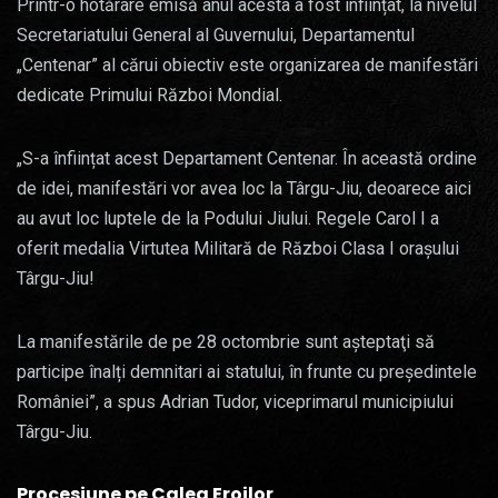
Printr-o hotărâre emisă anul acesta a fost înființat, la nivelul
Secretariatului General al Guvernului, Departamentul
„Centenar” al cărui obiectiv este organizarea de manifestări
dedicate Primului Război Mondial.
„S-a înființat acest Departament Centenar. În această ordine
de idei, manifestări vor avea loc la Târgu-Jiu, deoarece aici
au avut loc luptele de la Podului Jiului. Regele Carol I a
oferit medalia Virtutea Militară de Război Clasa I orașului
Târgu-Jiu!
La manifestările de pe 28 octombrie sunt aşteptaţi să
participe înalți demnitari ai statului, în frunte cu preşedintele
României”, a spus Adrian Tudor, viceprimarul municipiului
Târgu-Jiu.
Procesiune pe Calea Eroilor