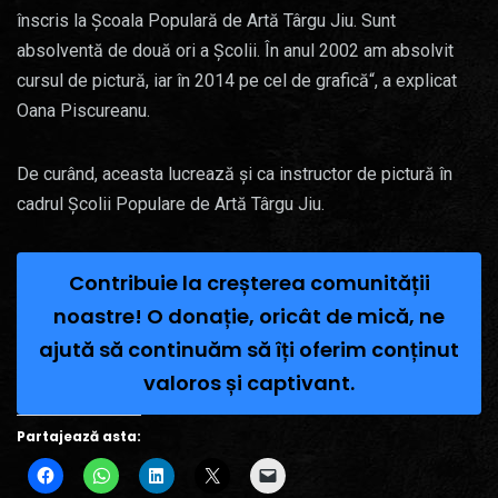
înscris la Școala Populară de Artă Târgu Jiu. Sunt
absolventă de două ori a Școlii. În anul 2002 am absolvit
cursul de pictură, iar în 2014 pe cel de grafică“, a explicat
Oana Piscureanu.
De curând, aceasta lucrează și ca instructor de pictură în
cadrul Școlii Populare de Artă Târgu Jiu.
Contribuie la creșterea comunității
noastre! O donație, oricât de mică, ne
ajută să continuăm să îți oferim conținut
valoros și captivant.
Partajează asta: