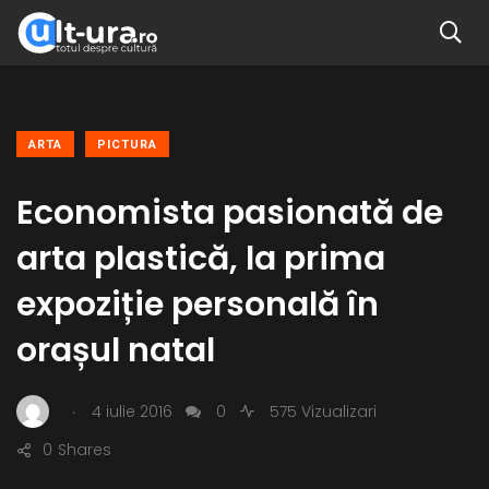
ARTA
PICTURA
Economista pasionată de
arta plastică, la prima
expoziție personală în
orașul natal
.
4 iulie 2016
0
575 Vizualizari
0
Shares