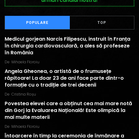
urmări canalul nostru!
POPULARE
TOP
Medicul gorjean Narcis Filipescu, instruit în Franța
în chirurgia cardiovasculară, a ales să profeseze
în România
De
Mihaela Floroiu
Angela Gheonea, o artistă de o frumusețe
răpitoare! La doar 23 de ani face parte dintr-o
formație cu o tradiție de trei decenii
De
Cristina Roșu
Povestea elevei care a obținut cea mai mare notă
din Gorj la Evaluarea Națională! Este olimpică la
mai multe materii
De
Mihaela Floroiu
Întoarcere în timp la ceremonia de înmânare a