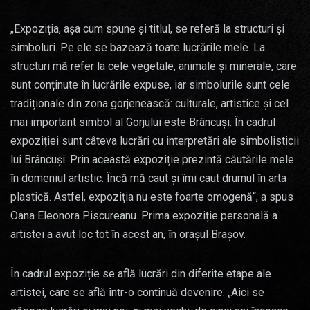
„Expoziția, așa cum spune și titlul, se referă la structuri și
simboluri. Pe ele se bazează toate lucrările mele. La
structuri mă refer la cele vegetale, animale și minerale, care
sunt conținute în lucrările expuse, iar simbolurile sunt cele
tradiționale din zona gorjenească: culturale, artistice și cel
mai important simbol al Gorjului este Brâncuși. În cadrul
expoziției sunt câteva lucrări cu interpretări ale simbolisticii
lui Brâncuși. Prin această expoziție prezintă căutările mele
în domeniul artistic. Încă mă caut și îmi caut drumul în arta
plastică. Astfel, expoziția nu este foarte omogenă“, a spus
Oana Eleonora Piscureanu. Prima expoziție personală a
artistei a avut loc tot în acest an, în orașul Brașov.
În cadrul expoziție se află lucrări din diferite etape ale
artistei, care se află într-o continuă devenire. „Aici se