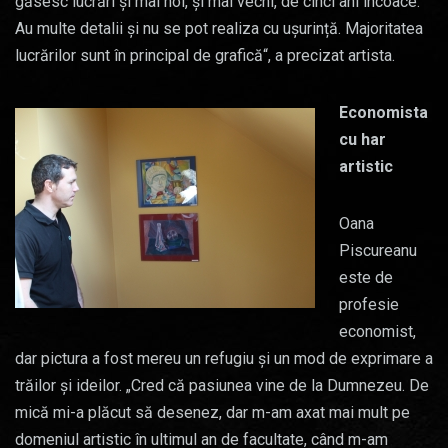
găsesc lucrări și mai noi, și mai vechi, de cinci ani încoace.
Au multe detalii și nu se pot realiza cu ușurință. Majoritatea
lucrărilor sunt în principal de grafică“, a precizat artista.
Economista
cu har
artistic
Oana
Piscureanu
este de
profesie
economist,
dar pictura a fost mereu un refugiu și un mod de exprimare a
trăilor și ideilor. „Cred că pasiunea vine de la Dumnezeu. De
mică mi-a plăcut să desenez, dar m-am axat mai mult pe
domeniul artistic în ultimul an de facultate, când m-am