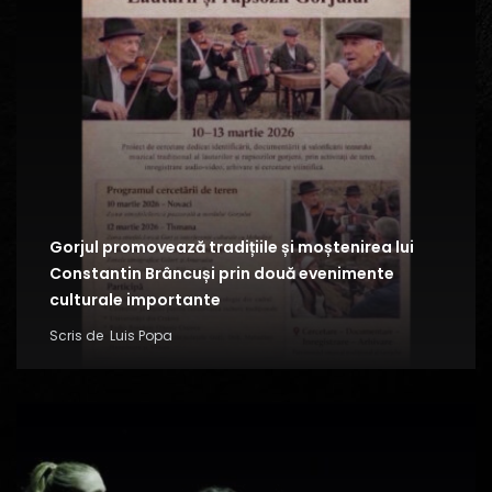
Gorjul promovează tradițiile și moștenirea lui
Constantin Brâncuși prin două evenimente
culturale importante
Scris de
Luis Popa