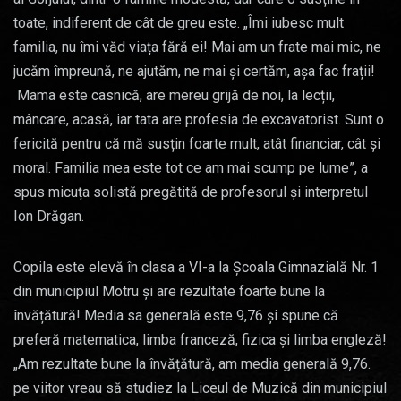
toate, indiferent de cât de greu este. „Îmi iubesc mult
familia, nu îmi văd viața fără ei! Mai am un frate mai mic, ne
jucăm împreună, ne ajutăm, ne mai și certăm, așa fac frații!
Mama este casnică, are mereu grijă de noi, la lecții,
mâncare, acasă, iar tata are profesia de excavatorist. Sunt o
fericită pentru că mă susțin foarte mult, atât financiar, cât și
moral. Familia mea este tot ce am mai scump pe lume”, a
spus micuța solistă pregătită de profesorul și interpretul
Ion Drăgan.
Copila este elevă în clasa a VI-a la Școala Gimnazială Nr. 1
din municipiul Motru și are rezultate foarte bune la
învățătură! Media sa generală este 9,76 și spune că
preferă matematica, limba franceză, fizica și limba engleză!
„Am rezultate bune la învățătură, am media generală 9,76.
pe viitor vreau să studiez la Liceul de Muzică din municipiul