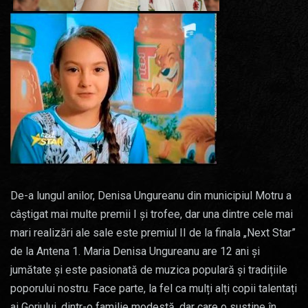
De-a lungul anilor, Denisa Ungureanu din municipiul Motru a
câștigat mai multe premii I și trofee, dar una dintre cele mai
mari realizări ale sale este premiul II de la finala „Next Star”
de la Antena 1. Maria Denisa Ungureanu are 12 ani și
jumătate și este pasionată de muzica populară și tradițiile
poporului nostru. Face parte, la fel ca mulți alți copii talentați
ai Gorjului, dintr-o familie modestă, dar care o susține în