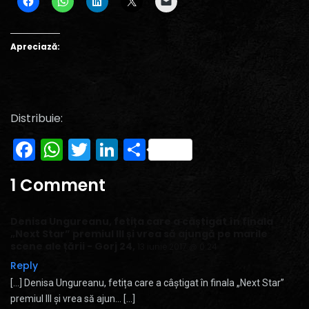
Apreciază:
Distribuie:
Facebook
WhatsApp
Twitter
LinkedIn
Partajează
1 Comment
Denisa Ungureanu, fetița care a câștigat în finala
„Next Star” premiul III și vrea să ajungă pe marile
scene ale țării - Gorj 24
,
13 iunie 2017 @ 0:24
Reply
[…] Denisa Ungureanu, fetița care a câștigat în finala „Next Star”
premiul III și vrea să ajun… […]