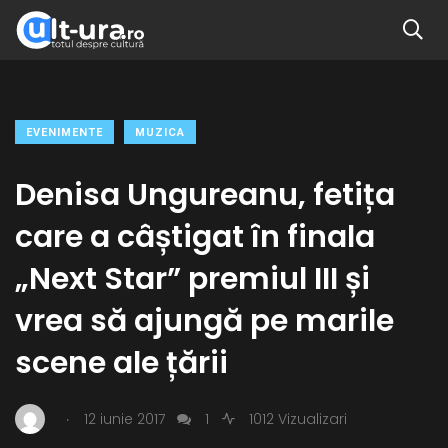
EVENIMENTE
MUZICA
Denisa Ungureanu, fetița
care a câștigat în finala
„Next Star” premiul III și
vrea să ajungă pe marile
scene ale țării
.
12 iunie 2017
1
1012 Vizualizari