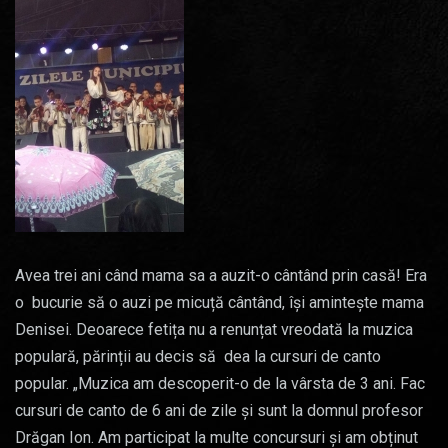
Avea trei ani când mama sa a auzit-o cântând prin casă! Era
o bucurie să o auzi pe micuță cântând, își amintește mama
Denisei. Deoarece fetița nu a renunțat vreodată la muzica
populară, părinții au decis să dea la cursuri de canto
popular. „Muzica am descoperit-o de la vârsta de 3 ani. Fac
cursuri de canto de 6 ani de zile și sunt la domnul profesor
Drăgan Ion. Am participat la multe concursuri și am obținut