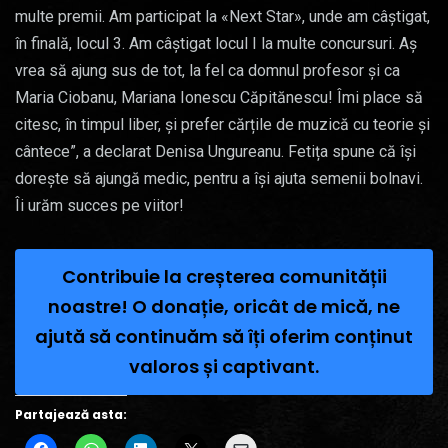
multe premii. Am participat la «Next Star», unde am câștigat,
în finală, locul 3. Am câștigat locul I la multe concursuri. Aș
vrea să ajung sus de tot, la fel ca domnul profesor și ca
Maria Ciobanu, Mariana Ionescu Căpitănescu! Îmi place să
citesc, în timpul liber, și prefer cărțile de muzică cu teorie și
cântece”, a declarat Denisa Ungureanu. Fetița spune că își
dorește să ajungă medic, pentru a își ajuta semenii bolnavi.
Îi urăm succes pe viitor!
Contribuie la creșterea comunității
noastre! O donație, oricât de mică, ne
ajută să continuăm să îți oferim conținut
valoros și captivant.
Partajează asta: