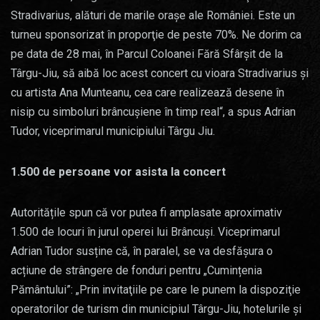
Stradivarius, alături de marile oraşe ale României. Este un
turneu sponsorizat în proporţie de peste 70%. Ne dorim ca
pe data de 28 mai, în Parcul Coloanei Fără Sfârşit de la
Târgu-Jiu, să aibă loc acest concert cu vioara Stradivarius şi
cu artista Ana Munteanu, cea care realizează desene în
nisip cu simboluri brâncuşiene în timp real“, a spus Adrian
Tudor, viceprimarul municipiului Târgu Jiu.
1.500 de persoane vor asista la concert
Autoritățile spun că vor putea fi amplasate aproximativ
1.500 de locuri în jurul operei lui Brâncuși. Viceprimarul
Adrian Tudor susține că, în paralel, se va desfășura o
acțiune de strângere de fonduri pentru „Cumințenia
Pământului”: „Prin invitaţiile pe care le punem la dispoziţie
operatorilor de turism din municipiul Târgu-Jiu, hotelurile şi