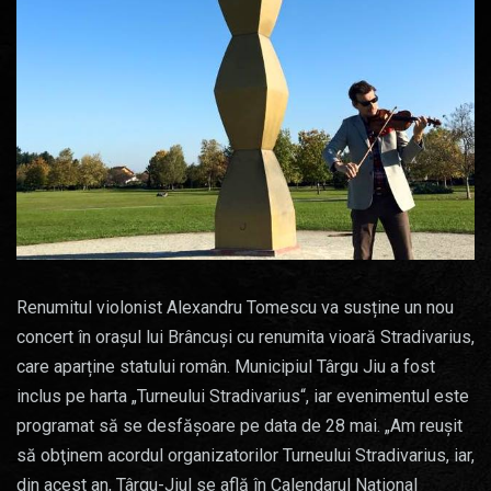
Renumitul violonist Alexandru Tomescu va susține un nou
concert în orașul lui Brâncuși cu renumita vioară Stradivarius,
care aparține statului român. Municipiul Târgu Jiu a fost
inclus pe harta „Turneului Stradivarius“, iar evenimentul este
programat să se desfășoare pe data de 28 mai. „Am reuşit
să obţinem acordul organizatorilor Turneului Stradivarius, iar,
din acest an, Târgu-Jiul se află în Calendarul Naţional