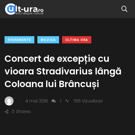
EVENIMENTE
MUZICA
ULTIMA ORA
Concert de excepție cu
vioara Stradivarius lângă
Coloana lui Brâncuși
.
4 mai 2016
1
766 Vizualizari
0
Shares