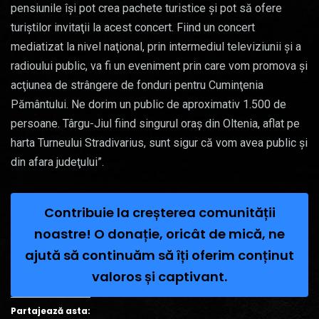
pensiunile îşi pot crea pachete turistice şi pot să ofere
turiştilor invitaţii la acest concert. Fiind un concert
mediatizat la nivel naţional, prin intermediul televiziunii şi a
radioului public, va fi un eveniment prin care vom promova şi
acţiunea de strângere de fonduri pentru Cuminţenia
Pământului. Ne dorim un public de aproximativ 1.500 de
persoane. Târgu-Jiul fiind singurul oraş din Oltenia, aflat pe
harta Turneului Stradivarius, sunt sigur că vom avea public şi
din afara judeţului”.
Contribuie la creșterea comunității
noastre! O donație, oricât de mică, ne
ajută să continuăm să îți oferim conținut
valoros și captivant.
Partajează asta: