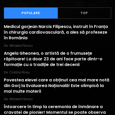
POPULARE
TOP
Medicul gorjean Narcis Filipescu, instruit în Franța
în chirurgia cardiovasculară, a ales să profeseze
în România
De
Mihaela Floroiu
Angela Gheonea, o artistă de o frumusețe
răpitoare! La doar 23 de ani face parte dintr-o
formație cu o tradiție de trei decenii
De
Cristina Roșu
Povestea elevei care a obținut cea mai mare notă
din Gorj la Evaluarea Națională! Este olimpică la
mai multe materii
De
Mihaela Floroiu
Întoarcere în timp la ceremonia de înmânare a
cravatei de pionier! Momentul se poate observa