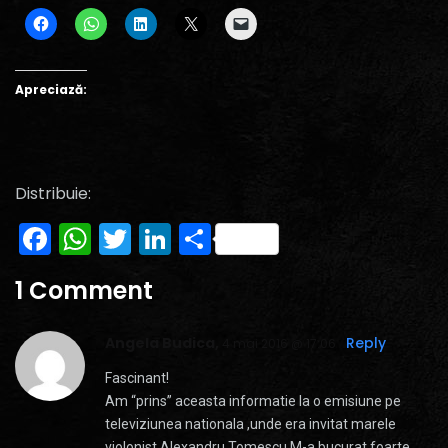
Apreciază:
Distribuie:
Facebook
WhatsApp
Twitter
LinkedIn
Partajează
1 Comment
Angela Budica,
Reply
4 mai 2016 @ 17:06
Fascinant!
Am “prins” aceasta informatie la o emisiune pe
televiziunea nationala ,unde era invitat marele
violonist Alexandru Tomescu.M-a bucurat foarte