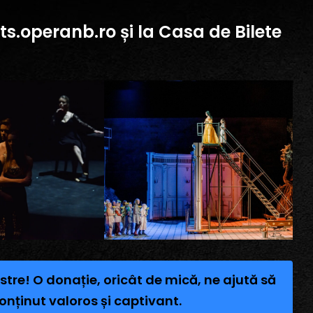
ets.operanb.ro și la Casa de Bilete
stre! O donație, oricât de mică, ne ajută să
onținut valoros și captivant.