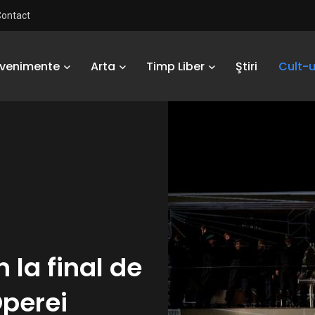
Contact
Evenimente
Arta
Timp Liber
Ştiri
Cult-u
 la final de
perei