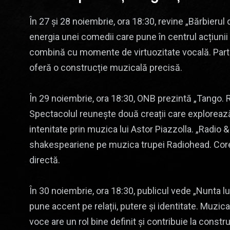
În 27 și 28 noiembrie, ora 18:30, revine „Bărbierul
energia unei comedii care pune în centrul acțiunii 
combină cu momente de virtuozitate vocală. Partit
oferă o construcție muzicală precisă.
În 29 noiembrie, ora 18:30, ONB prezintă „Tango. Ra
Spectacolul reunește două creații care explorează
intenitate prin muzica lui Astor Piazzolla. „Radio &
shakespeariene pe muzica trupei Radiohead. Coreg
directă.
În 30 noiembrie, ora 18:30, publicul vede „Nunta
pune accent pe relații, putere și identitate. Muzica
voce are un rol bine definit și contribuie la constr