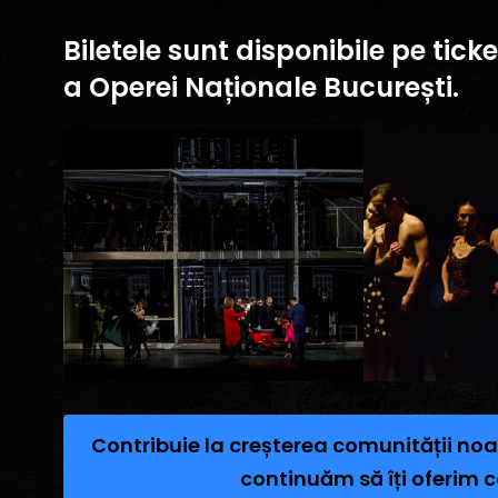
Biletele sunt disponibile pe tick
a Operei Naționale București.
Contribuie la creșterea comunității noa
continuăm să îți oferim c