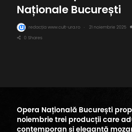
Naționale București
.
redacția www.cult-ura.ro
21 noiembrie 2025
0
Shares
Opera Națională București propu
noiembrie trei producții care a
contemporan și eleganță mozar