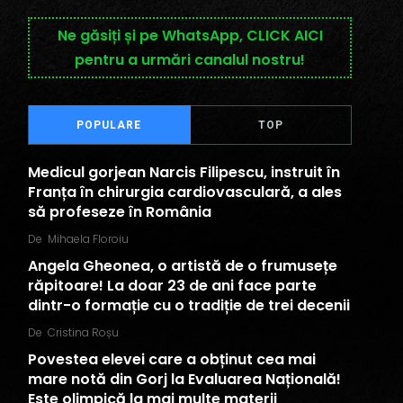
Ne găsiți și pe WhatsApp, CLICK AICI
pentru a urmări canalul nostru!
POPULARE
TOP
Medicul gorjean Narcis Filipescu, instruit în
Franța în chirurgia cardiovasculară, a ales
să profeseze în România
De
Mihaela Floroiu
Angela Gheonea, o artistă de o frumusețe
răpitoare! La doar 23 de ani face parte
dintr-o formație cu o tradiție de trei decenii
De
Cristina Roșu
Povestea elevei care a obținut cea mai
mare notă din Gorj la Evaluarea Națională!
Este olimpică la mai multe materii