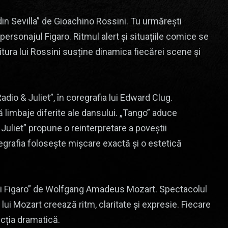
 din Sevilla” de Gioachino Rossini. Tu urmărești
personajul Figaro. Ritmul alert și situațiile comice se
ura lui Rossini susține dinamica fiecărei scene și
dio & Juliet”, în coregrafia lui Edward Clug.
 limbaje diferite ale dansului. „Tango” aduce
 Juliet” propune o reinterpretare a poveștii
rafia folosește mișcare exactă și o estetică
 lui Figaro” de Wolfgang Amadeus Mozart. Spectacolul
 lui Mozart creează ritm, claritate și expresie. Fiecare
ucția dramatică.