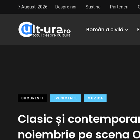
7 August, 2026
Despre noi
Sustine
Parteneri
România civilă
BUCURESTI
EVENIMENTE
MUZICA
Clasic și contemporan
noiembrie pe scena O