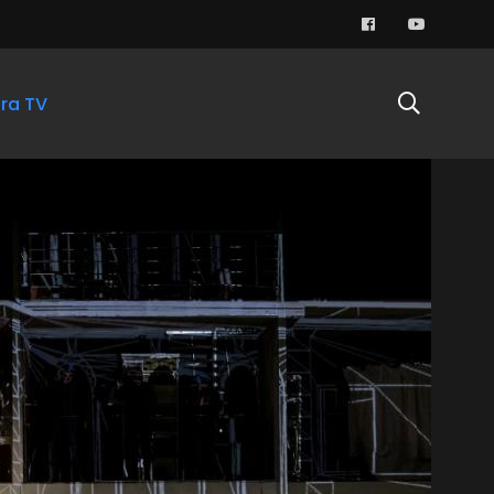
ra TV