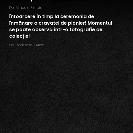
De
Mihaela Floroiu
Întoarcere în timp la ceremonia de
înmânare a cravatei de pionier! Momentul
se poate observa într-o fotografie de
colecție!
De
Rădulescu Alina