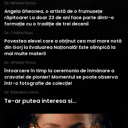
De
Mihaela Floroiu
Angela Gheonea, o artistă de o frumusețe
răpitoare! La doar 23 de ani face parte dintr-o
formație cu o tradiție de trei decenii
De
Cristina Roșu
Povestea elevei care a obținut cea mai mare notă
din Gorj la Evaluarea Națională! Este olimpică la
mai multe materii
De
Mihaela Floroiu
Întoarcere în timp la ceremonia de înmânare a
cravatei de pionier! Momentul se poate observa
într-o fotografie de colecție!
De
Rădulescu Alina
Te-ar putea interesa si...