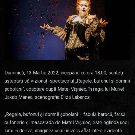
Duminică, 13 Martie 2022, începând cu ora 18.00, sunteți
așteptați să vizionați spectacolul „Regele, bufonul și domnii
șobolani”, adaptare după Matei Vișniec, în regia lui Muriel
Jakab Manea, scenografia Eliza Labancz.
„Regele, bufonul și domnii șobolani – fabulă barocă, farsă,
bufonerie și mascaradă de Matei Vișniec, este oglinda unei
lumi în derivă, imaginea unui univers aflat într-o evidentă