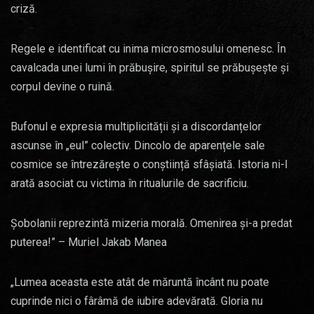
criză.
Regele e identificat cu inima microsmosului omenesc. În
cavalcada unei lumi în prăbușire, spiritul se prăbușește și
corpul devine o ruină.
Bufonul e expresia multiplicității și a discordanțelor
ascunse în „eul” colectiv. Dincolo de aparențele sale
cosmice se întrezărește o conștiință sfâșiată. Istoria ni-l
arată asociat cu victima în ritualurile de sacrificiu.
Șobolanii reprezintă mizeria morală. Omenirea și-a predat
puterea!” – Muriel Jakab Manea
„Lumea aceasta este atât de măruntă încânt nu poate
cuprinde nici o fârâmă de iubire adevărată. Gloria nu