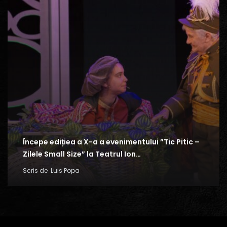
Începe edițiea a X-a a evenimentului ”Tic Pitic –
Zilele Small Size” la Teatrul Ion…
Scris de
Luis Popa