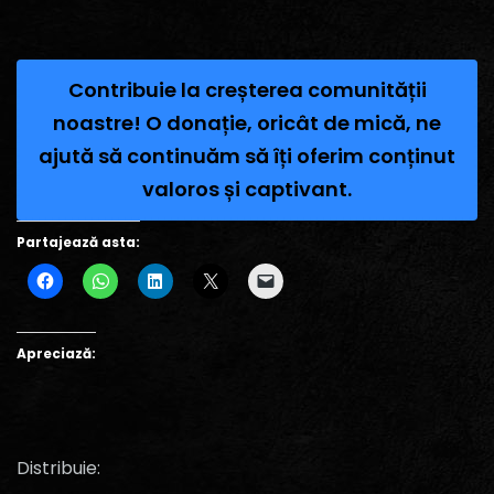
Contribuie la creșterea comunității
noastre! O donație, oricât de mică, ne
ajută să continuăm să îți oferim conținut
valoros și captivant.
Partajează asta:
Apreciază:
Distribuie: