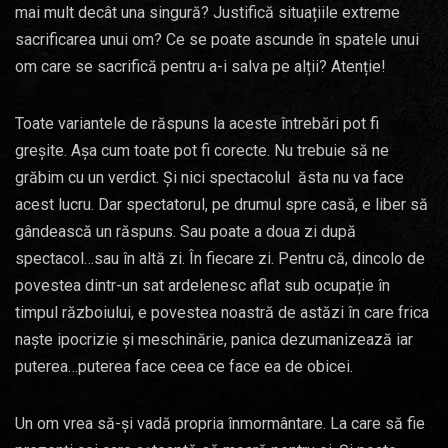
mai mult decât una singură? Justifică situațiile extreme
sacrificarea unui om? Ce se poate ascunde în spatele unui
om care se sacrifică pentru a-i salva pe alții? Atenție!
Toate variantele de răspuns la aceste întrebări pot fi
greșite. Așa cum toate pot fi corecte. Nu trebuie să ne
grăbim cu un verdict. Și nici spectacolul ăsta nu va face
acest lucru. Dar spectatorul, pe drumul spre casă, e liber să
gândească un răspuns. Sau poate a doua zi după
spectacol…sau în altă zi. În fiecare zi. Pentru că, dincolo de
povestea dintr-un sat ardelenesc aflat sub ocupație în
timpul războiului, e povestea noastră de astăzi în care frica
naște ipocrizie și meschinărie, panica dezumanizează iar
puterea…puterea face ceea ce face ea de obicei.
Un om vrea să-și vadă propria înmormântare. La care să fie