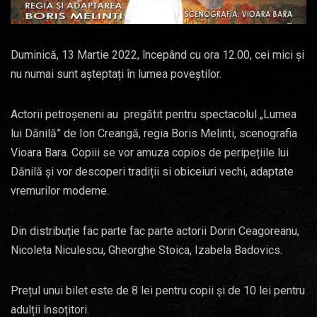
Duminică, 13 Martie 2022, începând cu ora 12.00, cei mici și
nu numai sunt așteptați în lumea poveștilor.
Actorii petroșeneni au pregătit pentru spectacolul „Lumea
lui Dănilă” de Ion Creangă, regia Boris Melinti, scenografia
Vioara Bara. Copiii se vor amuza copios de peripețiile lui
Dănilă și vor descoperi tradiții si obiceiuri vechi, adaptate
vremurilor moderne.
Din distribuție fac parte fac parte actorii Dorin Ceagoreanu,
Nicoleta Niculescu, Gheorghe Stoica, Izabela Badovics.
Prețul unui bilet este de 8 lei pentru copii și de 10 lei pentru
adulții însoțitori.