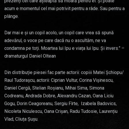
prezenți cei care așteaptă să moară pentru ei. Și poate
acum e momentul cel mai potrivit pentru a râde. Sau pentru a
plânge.
Dar mai e și un copil acolo, un copil care vrea să spună
adevărul, o voce pe care dacă nu o ascultăm, ne va
condamna pe toți. Moartea lui Ipu e viața lui Ipu. Și invers.” –
dramaturgul Daniel Oltean
Din distribuție piesei fac parte actorii: copiii Matei Șchiopu/
Raul Tudorașcu, actorii: Ciprian Vultur, Corina Vișinescu,
Daniel Cergă, Stelian Roșianu, Mihai Sima, Simona
Codreanu, Andrada Dobre, Alexandru Cazan, Oana Liciu
Gogu, Dorin Ceagoreanu, Sergiu Fîrte, Izabela Badovics,
Nicoleta Niculescu, Oana Crișan, Radu Tudosie, Laurențiu
Vlad, Cliuța Șușu.