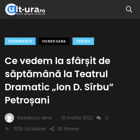
EVENIMENTE
HUNEDOARA
TEATRU
Ce vedem la sfârșit de
săptămână la Teatrul
Dramatic „Ion D. Sîrbu”
Petroșani
.
Rădulescu Alina
10 martie 2022
0
1005 Vizualizari
28
Shares