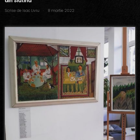
din Slatina
.
Scrise de
Isac Liviu
8 martie 2022