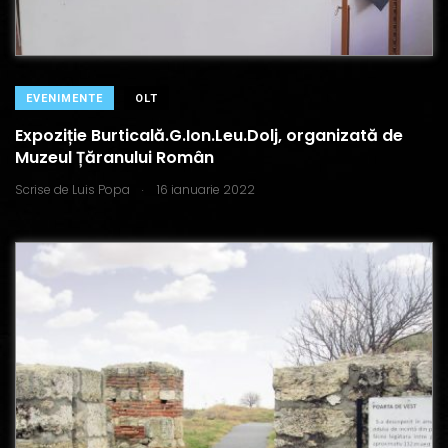
EVENIMENTE
OLT
Expoziție Burticală.G.Ion.Leu.Dolj, organizată de
Muzeul Țăranului Român
.
Scrise de
Luis Popa
16 ianuarie 2022