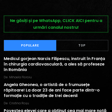
Ne găsiți și pe WhatsApp, CLICK AICI pentru a
urmări canalul nostru!
POPULARE
TOP
Medicul gorjean Narcis Filipescu, instruit în Franța
în chirurgia cardiovasculară, a ales să profeseze
în România
De
Mihaela Floroiu
Angela Gheonea, o artistă de o frumusețe
răpitoare! La doar 23 de ani face parte dintr-o
formație cu o tradiție de trei decenii
De
Cristina Roșu
Povestea elevei care a obținut cea mai mare notă