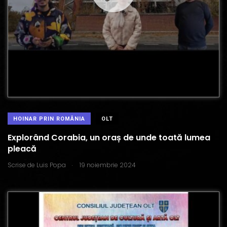
HOINAR PRIN ROMÂNIA
OLT
Explorând Corabia, un oraș de unde toată lumea
pleacă
.
Scrise de
Luis Popa
19 noiembrie 2024