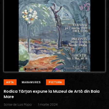
ARTA
MARAMURES
PICTURA
Rodica Tărțan expune la Muzeul de Artă din Baia
Mare
.
Scrise de
Luis Popa
1 martie 2024