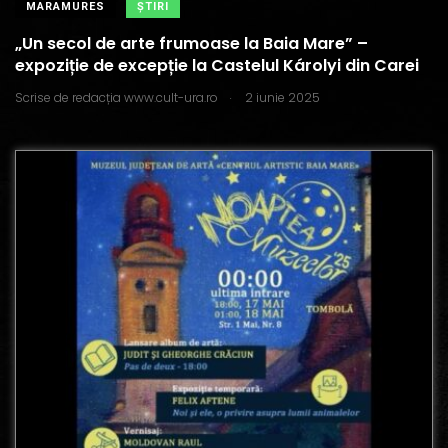
MARAMURES
ŞTIRI
„Un secol de arte frumoase la Baia Mare” –
expoziție de excepție la Castelul Károlyi din Carei
.
Scrise de
redacția www.cult-ura.ro
2 iunie 2025