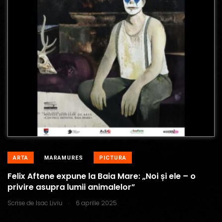
ARTA
MARAMURES
PICTURA
Felix Aftene expune la Baia Mare: „Noi și ele – o
privire asupra lumii animalelor”
.
Scrise de
Isac Liviu
6 aprilie 2025