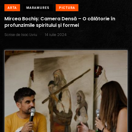
ARTA
MARAMURES
PICTURA
Mircea Bochiș: Camera Densă – O călătorie în
profunzimile spiritului și formei
.
Scrise de
Isac Liviu
14 iulie 2024