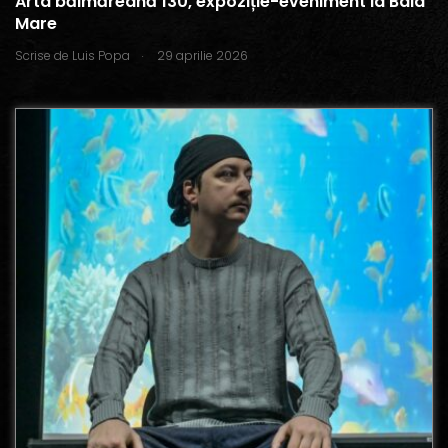
Arta băimăreană 130, expoziție-eveniment la Baia
Mare
.
Scrise de
Luis Popa
29 aprilie 2026