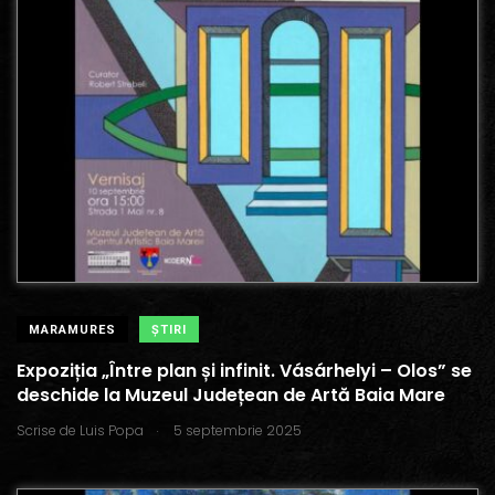
MARAMURES
ŞTIRI
Expoziția „Între plan și infinit. Vásárhelyi – Olos” se
deschide la Muzeul Județean de Artă Baia Mare
.
Scrise de
Luis Popa
5 septembrie 2025