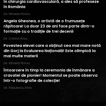
în chirurgia cardiovasculară, a ales să profeseze
în România
De
Mihaela Floroiu
Angela Gheonea, o artistă de o frumusețe
răpitoare! La doar 23 de ani face parte dintr-o
formație cu o tradiție de trei decenii
De
Cristina Roșu
Povestea elevei care a obținut cea mai mare notă
din Gorj la Evaluarea Națională! Este olimpică la
mai multe materii
De
Mihaela Floroiu
Întoarcere în timp la ceremonia de înmânare a
cravatei de pionier! Momentul se poate observa
într-o fotografie de colecție!
De
Rădulescu Alina