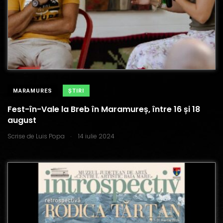
MARAMURES
ŞTIRI
Fest-în-Vale la Breb în Maramureș, între 16 și 18
august
.
Scrise de
Luis Popa
14 iulie 2024