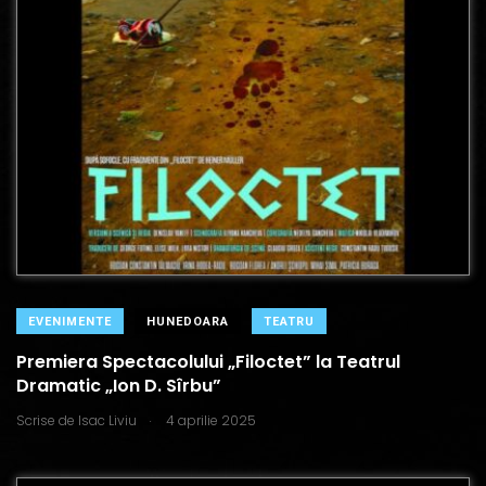
EVENIMENTE
HUNEDOARA
TEATRU
Premiera Spectacolului „Filoctet” la Teatrul
Dramatic „Ion D. Sîrbu”
.
Scrise de
Isac Liviu
4 aprilie 2025