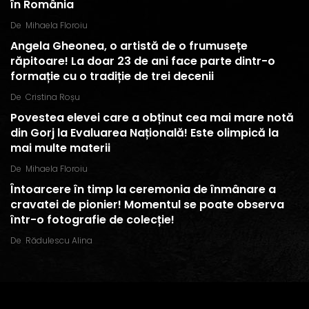
în România
De
Mihaela Floroiu
Angela Gheonea, o artistă de o frumusețe
răpitoare! La doar 23 de ani face parte dintr-o
formație cu o tradiție de trei decenii
De
Cristina Roșu
Povestea elevei care a obținut cea mai mare notă
din Gorj la Evaluarea Națională! Este olimpică la
mai multe materii
De
Mihaela Floroiu
Întoarcere în timp la ceremonia de înmânare a
cravatei de pionier! Momentul se poate observa
într-o fotografie de colecție!
De
Rădulescu Alina