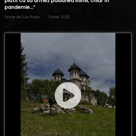
plătit ca să urmez pasiunea inimii, chiar în
pandemie…”
.
Scrise de
Luis Popa
7 iunie 2025