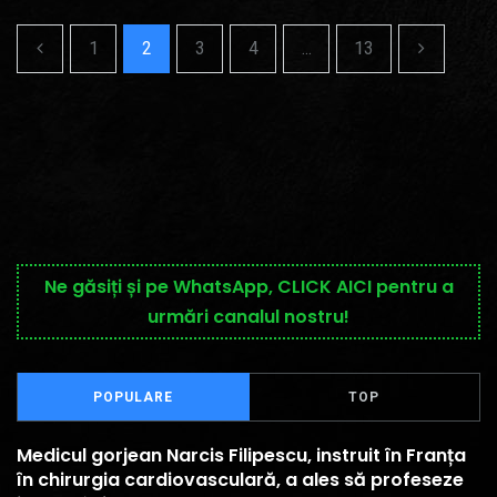
1
2
3
4
...
13
Ne găsiți și pe WhatsApp, CLICK AICI pentru a
urmări canalul nostru!
POPULARE
TOP
Medicul gorjean Narcis Filipescu, instruit în Franța
în chirurgia cardiovasculară, a ales să profeseze