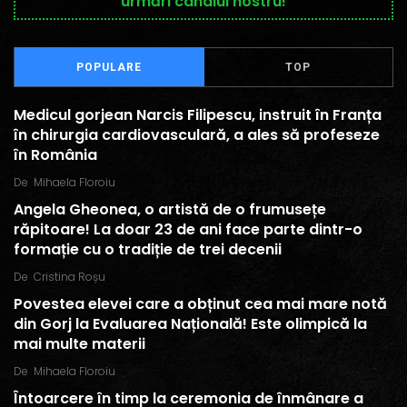
urmări canalul nostru!
POPULARE
TOP
Medicul gorjean Narcis Filipescu, instruit în Franța
în chirurgia cardiovasculară, a ales să profeseze
în România
De
Mihaela Floroiu
Angela Gheonea, o artistă de o frumusețe
răpitoare! La doar 23 de ani face parte dintr-o
formație cu o tradiție de trei decenii
De
Cristina Roșu
Povestea elevei care a obținut cea mai mare notă
din Gorj la Evaluarea Națională! Este olimpică la
mai multe materii
De
Mihaela Floroiu
Întoarcere în timp la ceremonia de înmânare a