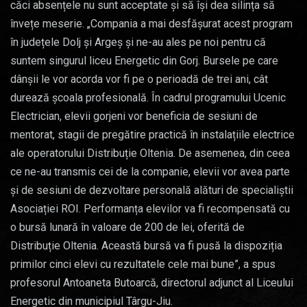
căci absențele nu sunt acceptate și să își dea silința să
învețe meserie. „Compania a mai desfășurat acest program
în județele Dolj și Argeș și ne-au ales pe noi pentru că
suntem singurul liceu Energetic din Gorj. Bursele pe care
dânșii le vor acorda vor fi pe o perioadă de trei ani, cât
durează școala profesională. În cadrul programului Ucenic
Electrician, elevii gorjeni vor beneficia de sesiuni de
mentorat, stagii de pregătire practică în instalațiile electrice
ale operatorului Distribuție Oltenia. De asemenea, din ceea
ce ne-au transmis cei de la companie, elevii vor avea parte
și de sesiuni de dezvoltare personală alături de specialiștii
Asociației ROI. Performanța elevilor va fi recompensată cu
o bursă lunară în valoare de 200 de lei, oferită de
Distribuție Oltenia. Această bursă va fi pusă la dispoziția
primilor cinci elevi cu rezultatele cele mai bune”, a spus
profesorul Antoaneta Butoarcă, directorul adjunct al Liceului
Energetic din municipiul Târgu-Jiu.