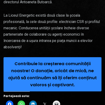
directorul Antoaneta Butoarcă.
La Liceul Energetic există două clase la școala
profesională, la cele două profile: electrician CSR și profilul
mecanic. Conducerea unității școlare încheie diverse
parteneriate de colaborare cu agenți economici în
încercarea de a ușura intrarea pe piața muncii a elevilor
absolvenți!
Contribuie la creșterea comunității
noastre! O donație, oricât de mică, ne
ajută să continuăm să îți oferim conținut
valoros și captivant.
Partajează asta: