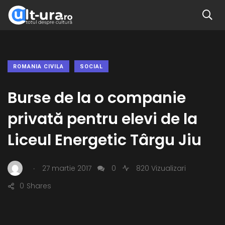
ROMANIA CIVILA
SOCIAL
Burse de la o companie
privată pentru elevi de la
Liceul Energetic Târgu Jiu
.
27 martie 2017
0
820 Vizualizari
0
Shares