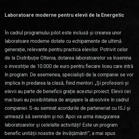
Laboratoare moderne pentru elevii de la Energetic
În cadrul programului pilot este inclusă și crearea unor
laboratoare moderne dotate cu echipamente de ultimă
generație, relevante pentru practica elevilor. Potrivit celor
de la Distribuție Oltenia, dotarea laboratoarelor va însemna
o investiție de 10.000 de euro pentru fiecare liceu care intră
în program. De asemenea, specialiști de la companie se vor
implica în predarea la clasă, fiind mentori. „Și profesorii și
elevii au parte de beneficii grație acestui proiect. Elevii cei
mai buni au posibilitatea de angajare la absolvire în cadrul
companiei. S-au semnat acordurile de parteneriat cu ISJ și
urmează să semnăm și noi. Apoi va urma inaugurarea
laboratoarelor și celelalte activități! Este un program
benefic unității noastre de învățământ!”, a mai spus