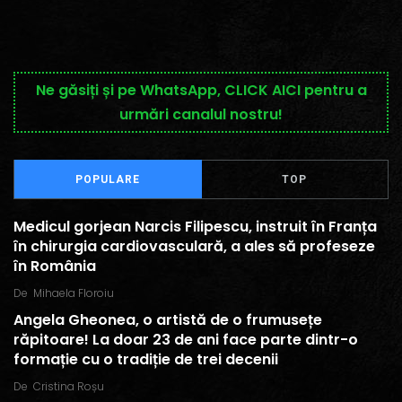
Ne găsiți și pe WhatsApp, CLICK AICI pentru a
urmări canalul nostru!
POPULARE
TOP
Medicul gorjean Narcis Filipescu, instruit în Franța
în chirurgia cardiovasculară, a ales să profeseze
în România
De
Mihaela Floroiu
Angela Gheonea, o artistă de o frumusețe
răpitoare! La doar 23 de ani face parte dintr-o
formație cu o tradiție de trei decenii
De
Cristina Roșu