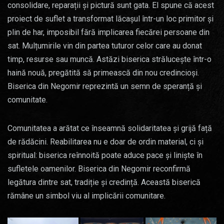
consolidare, reparații și pictură sunt gata. El spune că acest
proiect de suflet a transformat lăcașul într-un loc primitor și
plin de har, imposibil fără implicarea fiecărei persoane din
sat. Mulțumirile vin din partea tuturor celor care au donat
timp, resurse sau muncă. Astăzi biserica strălucește într-o
haină nouă, pregătită să primească din nou credincioși.
Biserica din Negomir reprezintă un semn de speranță și
comunitate.
Comunitatea a arătat ce înseamnă solidaritatea și grijă față
de rădăcini. Reabilitarea nu e doar de ordin material, ci și
spiritual: biserica reînnoită poate aduce pace și liniște în
sufletele oamenilor. Biserica din Negomir reconfirmă
legătura dintre sat, tradiție și credință. Această biserică
rămâne un simbol viu al implicării comunitare.