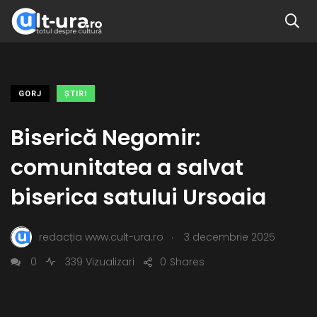
GORJ
ŞTIRI
Biserică Negomir:
comunitatea a salvat
biserica satului Ursoaia
.
redacția www.cult-ura.ro
3 decembrie 2025
0
339 Vizualizari
0
Shares