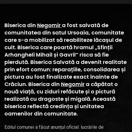
Biserica din
Negomir
a fost salvată de
comunitatea din satul Ursoaia, comunitate
care s-a mobilizat să reabiliteze lăcașul de
cult. Biserica care poartă hramul „Sfinții
Arhangheli Mihail și Gavril” risca să fie
pierdută. Biserica Salvată a devenit realitate
prin efort comun: reparațiile, consolidarea și
pictura au fost finalizate exact înainte de
Crăciun. Biserica din
Negomir
a căpătat o
nouă viață, cu ziduri refăcute și o pictură
realizată cu dragoste și migală. Această
biserica reflectă credința și unitatea
oamenilor din comunitate.
Edilul comunei a făcut anunțul oficial: lucrările de