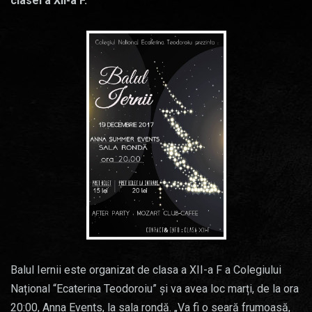
clasei a XII-a F.
Balul Iernii este organizat de clasa a XII-a F a Colegiului
Național “Ecaterina Teodoroiu” și va avea loc marți, de la ora
20:00, Anna Events, la sala rondă. „Va fi o seară frumoasă,