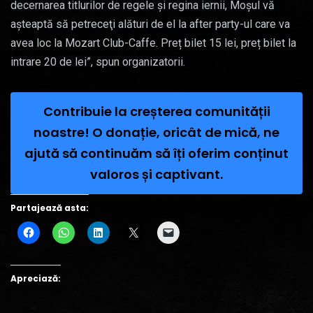
decernarea titlurilor de regele şi regina iernii, Moşul vă
aşteaptă să petreceţi alături de el la after party-ul care va
avea loc la Mozart Club-Caffe. Preț bilet 15 lei, preț bilet la
intrare 20 de lei”, spun organizatorii.
Contribuie la creșterea comunității
noastre! O donație, oricât de mică, ne
ajută să continuăm să îți oferim conținut
valoros și captivant.
Partajează asta:
Apreciază: