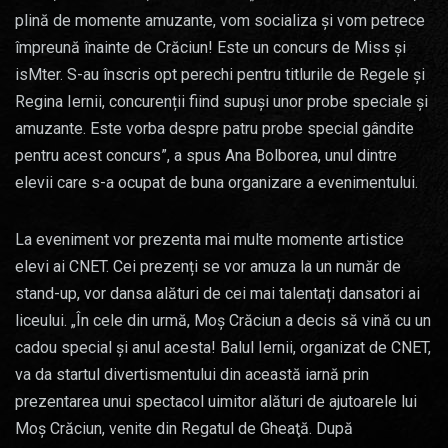
plină de momente amuzante, vom socializa și vom petrece
împreună înainte de Crăciun! Este un concurs de Miss și
isMter. S-au înscris opt perechi pentru titlurile de Regele și
Regina Iernii, concurenții fiind supuși unor probe speciale și
amuzante. Este vorba despre patru probe special gândite
pentru acest concurs”, a spus Ana Bolborea, unul dintre
elevii care s-a ocupat de buna organizare a evenimentului.
La eveniment vor prezenta mai multe momente artistice
elevi ai CNET. Cei prezenți se vor amuza la un număr de
stand-up, vor dansa alături de cei mai talentați dansatori ai
liceului. „În cele din urmă, Moş Crăciun a decis să vină cu un
cadou special şi anul acesta! Balul Iernii, organizat de CNET,
va da startul divertismentului din această iarnă prin
prezentarea unui spectacol uimitor alături de ajutoarele lui
Moş Crăciun, venite din Regatul de Gheaţă. După