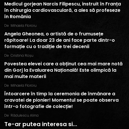
Medicul gorjean Narcis Filipescu, instruit în Franța
în chirurgia cardiovasculară, a ales să profeseze
în România
De
Mihaela Floroiu
Angela Gheonea, o artistă de o frumusețe
răpitoare! La doar 23 de ani face parte dintr-o
formație cu o tradiție de trei decenii
De
Cristina Roșu
Povestea elevei care a obținut cea mai mare notă
din Gorj la Evaluarea Națională! Este olimpică la
mai multe materii
De
Mihaela Floroiu
Întoarcere în timp la ceremonia de înmânare a
cravatei de pionier! Momentul se poate observa
într-o fotografie de colecție!
De
Rădulescu Alina
Te-ar putea interesa si...