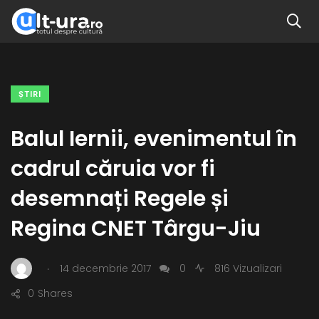
ŞTIRI
Balul Iernii, evenimentul în
cadrul căruia vor fi
desemnați Regele și
Regina CNET Târgu-Jiu
.
14 decembrie 2017
0
816 Vizualizari
0
Shares