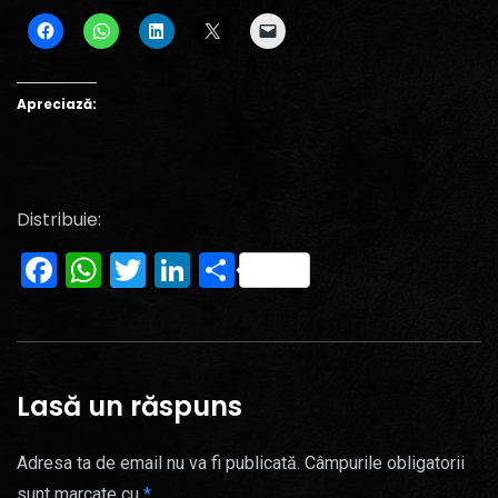
Apreciază:
Distribuie:
Facebook
WhatsApp
Twitter
LinkedIn
Partajează
Lasă un răspuns
Adresa ta de email nu va fi publicată.
Câmpurile obligatorii
sunt marcate cu
*