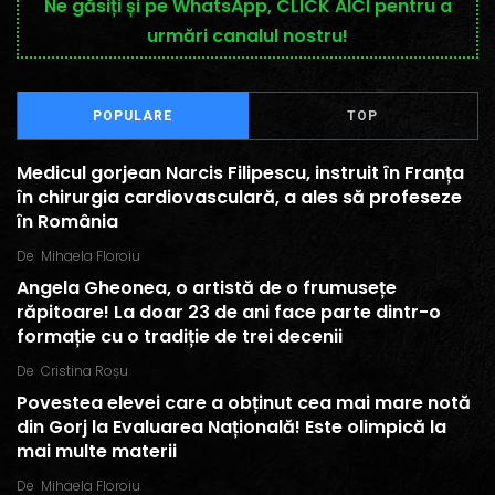
Ne găsiți și pe WhatsApp, CLICK AICI pentru a
urmări canalul nostru!
POPULARE
TOP
Medicul gorjean Narcis Filipescu, instruit în Franța
în chirurgia cardiovasculară, a ales să profeseze
în România
De
Mihaela Floroiu
Angela Gheonea, o artistă de o frumusețe
răpitoare! La doar 23 de ani face parte dintr-o
formație cu o tradiție de trei decenii
De
Cristina Roșu
Povestea elevei care a obținut cea mai mare notă
din Gorj la Evaluarea Națională! Este olimpică la
mai multe materii
De
Mihaela Floroiu