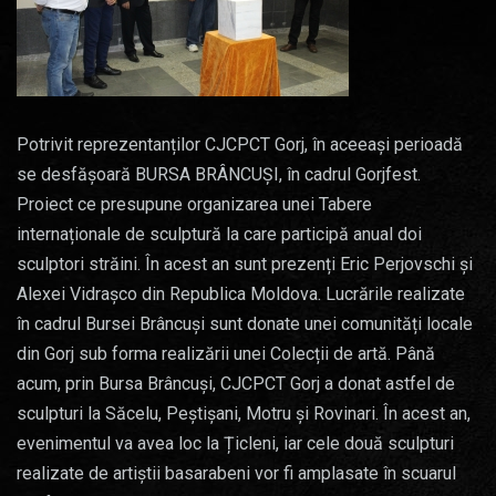
Potrivit reprezentanților CJCPCT Gorj, în aceeași perioadă
se desfășoară BURSA BRÂNCUȘI, în cadrul Gorjfest.
Proiect ce presupune organizarea unei Tabere
internaționale de sculptură la care participă anual doi
sculptori străini. În acest an sunt prezenți Eric Perjovschi și
Alexei Vidrașco din Republica Moldova. Lucrările realizate
în cadrul Bursei Brâncuși sunt donate unei comunități locale
din Gorj sub forma realizării unei Colecții de artă. Până
acum, prin Bursa Brâncuși, CJCPCT Gorj a donat astfel de
sculpturi la Săcelu, Peștișani, Motru și Rovinari. În acest an,
evenimentul va avea loc la Țicleni, iar cele două sculpturi
realizate de artiștii basarabeni vor fi amplasate în scuarul