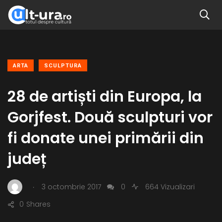
ARTA
SCULPTURA
28 de artiști din Europa, la
Gorjfest. Două sculpturi vor
fi donate unei primării din
județ
.
3 octombrie 2017
0
664 Vizualizari
0
Shares