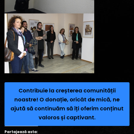
Contribuie la creșterea comunității
noastre! O donație, oricât de mică, ne
ajută să continuăm să îți oferim conținut
valoros și captivant.
Partajează asta: