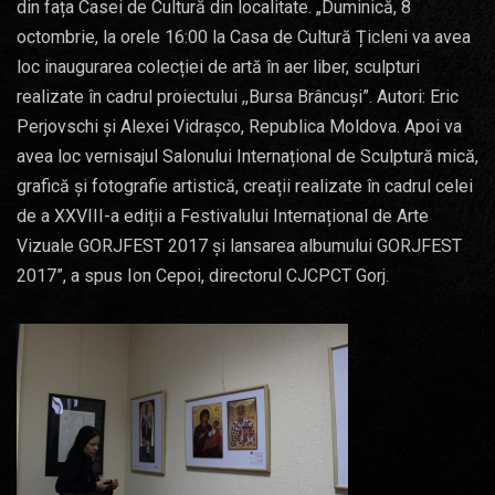
din fața Casei de Cultură din localitate. „Duminică, 8
octombrie, la orele 16:00 la Casa de Cultură Țicleni va avea
loc inaugurarea colecției de artă în aer liber, sculpturi
realizate în cadrul proiectului ,,Bursa Brâncuși”. Autori: Eric
Perjovschi și Alexei Vidrașco, Republica Moldova. Apoi va
avea loc vernisajul Salonului Internațional de Sculptură mică,
grafică și fotografie artistică, creații realizate în cadrul celei
de a XXVIII-a ediții a Festivalului Internațional de Arte
Vizuale GORJFEST 2017 și lansarea albumului GORJFEST
2017”, a spus Ion Cepoi, directorul CJCPCT Gorj.