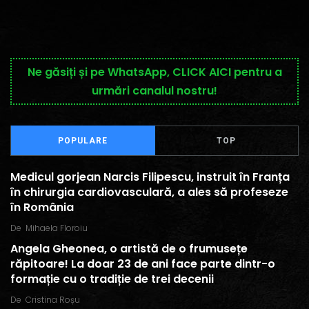
Ne găsiți și pe WhatsApp, CLICK AICI pentru a
urmări canalul nostru!
POPULARE
TOP
Medicul gorjean Narcis Filipescu, instruit în Franța
în chirurgia cardiovasculară, a ales să profeseze
în România
De
Mihaela Floroiu
Angela Gheonea, o artistă de o frumusețe
răpitoare! La doar 23 de ani face parte dintr-o
formație cu o tradiție de trei decenii
De
Cristina Roșu