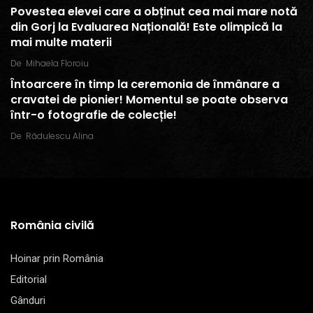
Povestea elevei care a obținut cea mai mare notă
din Gorj la Evaluarea Națională! Este olimpică la
mai multe materii
De
Mihaela Floroiu
Întoarcere în timp la ceremonia de înmânare a
cravatei de pionier! Momentul se poate observa
într-o fotografie de colecție!
De
Rădulescu Alina
România civilă
Hoinar prin România
Editorial
Gânduri