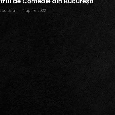
atrul de Comedie din București
.
Isac Liviu
11 aprilie 2022