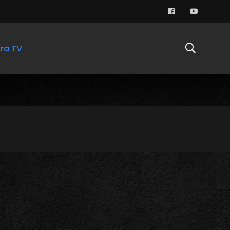
ra TV