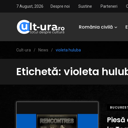
7 August, 2026
Despre noi
Sustine
Parteneri
România civilă
Cult-ura
/
News
/
violeta huluba
Etichetă:
violeta hulu
BUCURES
Piesă 