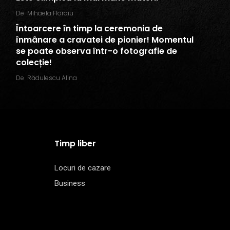
De
Mihaela Floroiu
Întoarcere în timp la ceremonia de
înmânare a cravatei de pionier! Momentul
se poate observa într-o fotografie de
colecție!
De
Rădulescu Alina
Timp liber
Locuri de cazare
Business