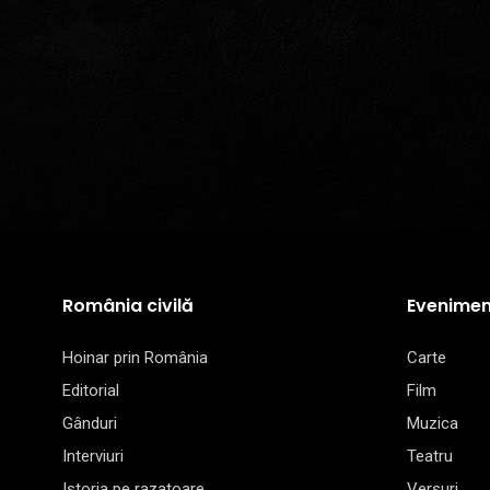
România civilă
Evenimen
Hoinar prin România
Carte
Editorial
Film
Gânduri
Muzica
Interviuri
Teatru
Istoria pe razatoare
Versuri