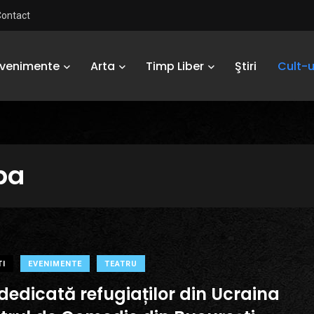
Contact
Evenimente
Arta
Timp Liber
Ştiri
Cult-u
ba
TI
EVENIMENTE
TEATRU
dedicată refugiaților din Ucraina