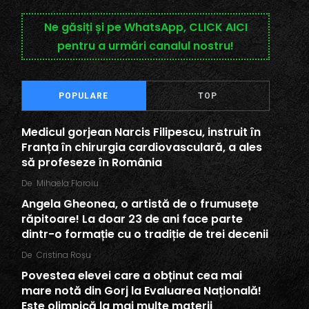
Ne găsiți și pe WhatsApp, CLICK AICI
pentru a urmări canalul nostru!
POPULARE
TOP
Medicul gorjean Narcis Filipescu, instruit în
Franța în chirurgia cardiovasculară, a ales
să profeseze în România
De
Mihaela Floroiu
Angela Gheonea, o artistă de o frumusețe
răpitoare! La doar 23 de ani face parte
dintr-o formație cu o tradiție de trei decenii
De
Cristina Roșu
Povestea elevei care a obținut cea mai
mare notă din Gorj la Evaluarea Națională!
Este olimpică la mai multe materii