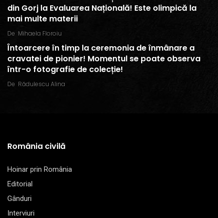
din Gorj la Evaluarea Națională! Este olimpică la
mai multe materii
De
Mihaela Floroiu
Întoarcere în timp la ceremonia de înmânare a
cravatei de pionier! Momentul se poate observa
într-o fotografie de colecție!
De
Rădulescu Alina
România civilă
Hoinar prin România
Editorial
Gânduri
Interviuri