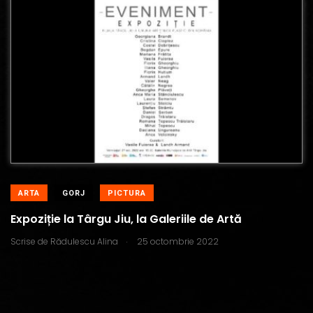
ARTA
GORJ
PICTURA
Expoziție la Târgu Jiu, la Galeriile de Artă
.
Scrise de
Rădulescu Alina
25 octombrie 2022