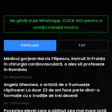
Ne găsiți și pe WhatsApp, CLICK AICI pentru a
urmări canalul nostru!
POPULARE
TOP
Medicul gorjean Narcis Filipescu, instruit în Franța
în chirurgia cardiovasculară, a ales să profeseze
în România
De
Mihaela Floroiu
Angela Gheonea, o artistă de o frumusețe
răpitoare! La doar 23 de ani face parte dintr-o
formație cu o tradiție de trei decenii
De
Cristina Roșu
Povestea elevei care a obținut cea mai mare notă