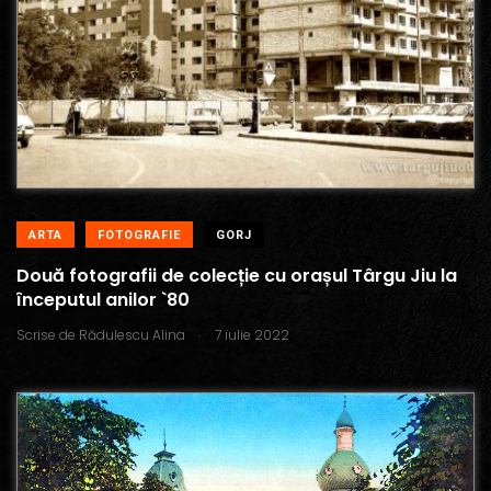
ARTA
FOTOGRAFIE
GORJ
Două fotografii de colecție cu orașul Târgu Jiu la
începutul anilor `80
.
Scrise de
Rădulescu Alina
7 iulie 2022