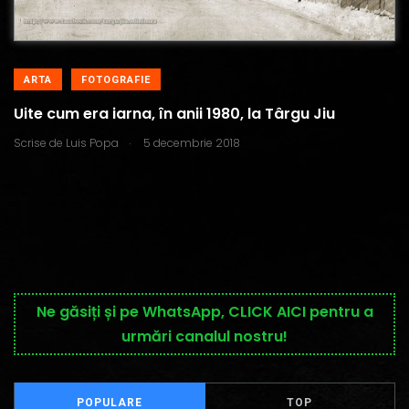
ARTA
FOTOGRAFIE
Uite cum era iarna, în anii 1980, la Târgu Jiu
.
Scrise de
Luis Popa
5 decembrie 2018
Ne găsiți și pe WhatsApp, CLICK AICI pentru a
urmări canalul nostru!
POPULARE
TOP