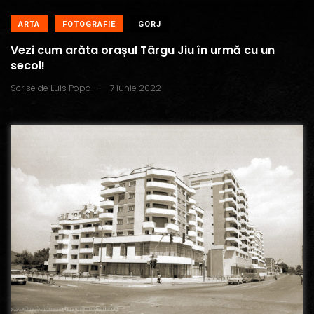
ARTA
FOTOGRAFIE
GORJ
Vezi cum arăta orașul Târgu Jiu în urmă cu un
secol!
.
Scrise de
Luis Popa
7 iunie 2022