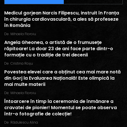
Medicul gorjean Narcis Filipescu, instruit în Franța
în chirurgia cardiovasculară, a ales să profeseze
în România
De
Mihaela Floroiu
Angela Gheonea, o artistă de o frumusețe
răpitoare! La doar 23 de ani face parte dintr-o
formație cu o tradiție de trei decenii
De
Cristina Roșu
Povestea elevei care a obținut cea mai mare notă
din Gorj la Evaluarea Națională! Este olimpică la
mai multe materii
De
Mihaela Floroiu
Întoarcere în timp la ceremonia de înmânare a
cravatei de pionier! Momentul se poate observa
într-o fotografie de colecție!
De
Rădulescu Alina