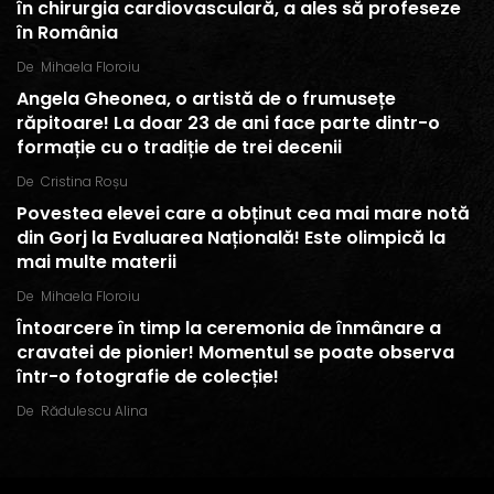
în chirurgia cardiovasculară, a ales să profeseze
în România
De
Mihaela Floroiu
Angela Gheonea, o artistă de o frumusețe
răpitoare! La doar 23 de ani face parte dintr-o
formație cu o tradiție de trei decenii
De
Cristina Roșu
Povestea elevei care a obținut cea mai mare notă
din Gorj la Evaluarea Națională! Este olimpică la
mai multe materii
De
Mihaela Floroiu
Întoarcere în timp la ceremonia de înmânare a
cravatei de pionier! Momentul se poate observa
într-o fotografie de colecție!
De
Rădulescu Alina