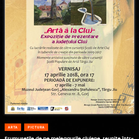
ARTA
PICTURA
Frumusețile de pe meleagurile clujene, reunite într-