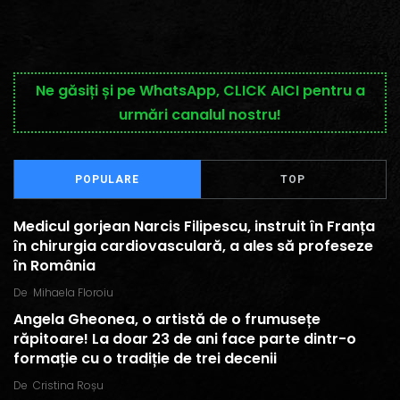
Ne găsiți și pe WhatsApp, CLICK AICI pentru a
urmări canalul nostru!
POPULARE
TOP
Medicul gorjean Narcis Filipescu, instruit în Franța
în chirurgia cardiovasculară, a ales să profeseze
în România
De
Mihaela Floroiu
Angela Gheonea, o artistă de o frumusețe
răpitoare! La doar 23 de ani face parte dintr-o
formație cu o tradiție de trei decenii
De
Cristina Roșu