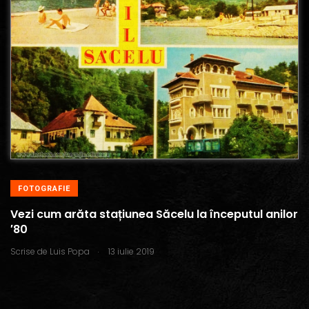
FOTOGRAFIE
Vezi cum arăta stațiunea Săcelu la începutul anilor
′80
.
Scrise de
Luis Popa
13 iulie 2019