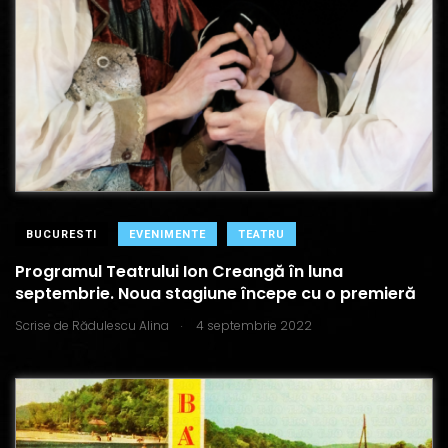
BUCURESTI
EVENIMENTE
TEATRU
Programul Teatrului Ion Creangă în luna
septembrie. Noua stagiune începe cu o premieră
.
Scrise de
Rădulescu Alina
4 septembrie 2022